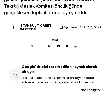
Tekstili Meslek Komitesi öncülüğünde
gerçekleşen toplantıda masaya yatırıldı.
İSTANBUL TICARET
İ
Yayınlanma
18.12.2023, 08:42
GAZETESI
Paylaş
N
Google'da bizi tercih edilen kaynak olarak
ekleyin
İstanbul Ticaret Gazetesi
'i tercih edilen kaynak olarak
ekleyerek haberlerimizi Google'da daha sık görebilirsiniz.
Kaynak ekle
Nasıl çalışır?
›