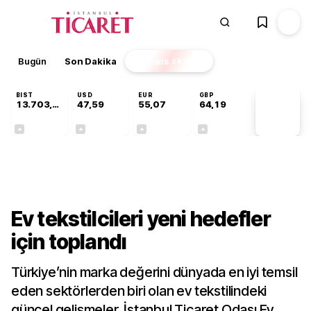
Bugün
Son Dakika
Finans
EKSTRA
BIST
USD
EUR
GBP
13.703,13
47,59
55,07
64,19
PİYASA
VERİLERİ
+0,11%
+0,06%
+0,11%
+0,15%
Sektörel
Ev tekstilcileri yeni hedefler
için toplandı
Türkiye’nin marka değerini dünyada en iyi temsil
eden sektörlerden biri olan ev tekstilindeki
güncel gelişmeler, İstanbul Ticaret Odası Ev