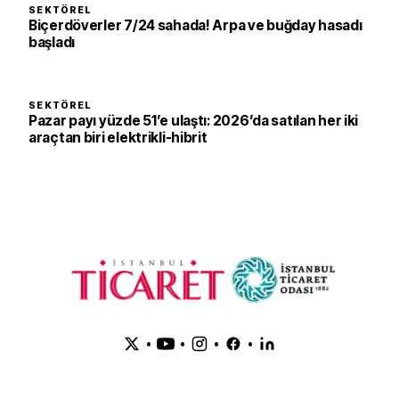
SEKTÖREL
Biçerdöverler 7/24 sahada! Arpa ve buğday hasadı
başladı
SEKTÖREL
Pazar payı yüzde 51’e ulaştı: 2026’da satılan her iki
araçtan biri elektrikli-hibrit
•
•
•
•