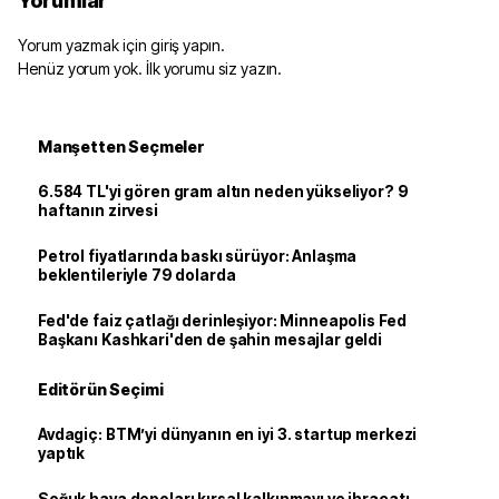
Yorumlar
Yorum yazmak için giriş yapın.
Henüz yorum yok. İlk yorumu siz yazın.
Manşetten Seçmeler
6.584 TL'yi gören gram altın neden yükseliyor? 9
haftanın zirvesi
Petrol fiyatlarında baskı sürüyor: Anlaşma
beklentileriyle 79 dolarda
Fed'de faiz çatlağı derinleşiyor: Minneapolis Fed
Başkanı Kashkari'den de şahin mesajlar geldi
Editörün Seçimi
Avdagiç: BTM’yi dünyanın en iyi 3. startup merkezi
yaptık
Soğuk hava depoları kırsal kalkınmayı ve ihracatı