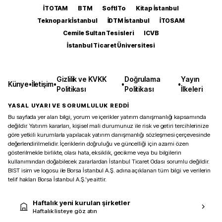
İTOTAM
BTM
SoftITo
Kitap İstanbul
Teknopark İstanbul
İDTM İstanbul
İTOSAM
Cemile Sultan Tesisleri
ICVB
İstanbul Ticaret Üniversitesi
Gizlilik ve KVKK
Doğrulama
Yayın
Künye
•
İletişim
•
•
•
Politikası
Politikası
İlkeleri
YASAL UYARI VE SORUMLULUK REDDİ
Bu sayfada yer alan bilgi, yorum ve içerikler yatırım danışmanlığı kapsamında
değildir. Yatırım kararları, kişisel mali durumunuz ile risk ve getiri tercihlerinize
göre yetkili kurumlarla yapılacak yatırım danışmanlığı sözleşmesi çerçevesinde
değerlendirilmelidir. İçeriklerin doğruluğu ve güncelliği için azami özen
gösterilmekle birlikte, olası hata, eksiklik, gecikme veya bu bilgilerin
kullanımından doğabilecek zararlardan İstanbul Ticaret Odası sorumlu değildir.
BIST isim ve logosu ile Borsa İstanbul A.Ş. adına açıklanan tüm bilgi ve verilerin
telif hakları Borsa İstanbul A.Ş.’ye aittir.
Haftalık yeni kurulan şirketler
Haftalık listeye göz atın