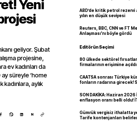
ret! Yeni
ABD’de kritik petrol rezervi 
projesi
yılın en düşük seviyesi
Reuters, BBC, CNN ve FT M
Anlaşması'nı böyle gördü
Editörün Seçimi
mkanı geliyor. Şubat
alışma projesine,
80 ülkede sektörel fırsatla
firmalarının erişimine açıldı
ra ev kadınları da
 10 ay süreyle ‘home
CAATSA sonrası Türkiye kü
fonların radarına girecek
k kadınlara, aylık
finansa yeni eşik
SON DAKİKA: Haziran 2026 
enflasyon oranı belli oldu! 
Gümrük vergisiz ithalatta y
N
Tarife kontenjanları belirle