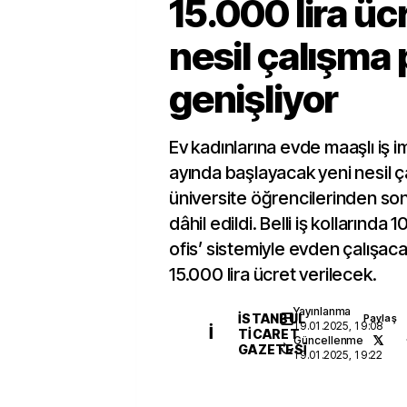
15.000 lira üc
nesil çalışma 
genişliyor
Ev kadınlarına evde maaşlı iş i
ayında başlayacak yeni nesil ç
üniversite öğrencilerinden son
dâhil edildi. Belli iş kollarında
ofis’ sistemiyle evden çalışaca
15.000 lira ücret verilecek.
Yayınlanma
İSTANBUL
Paylaş
19.01.2025, 19:08
İ
TICARET
Güncellenme
GAZETESI
19.01.2025, 19:22