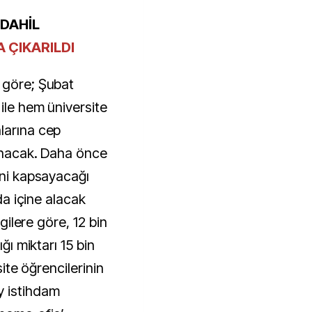
 DAHİL
A ÇIKARILDI
 göre; Şubat
 ile hem üniversite
larına cep
nınacak. Daha önce
ini kapsayacağı
 da içine alacak
lgilere göre, 12 bin
ığı miktarı 15 bin
rsite öğrencilerinin
y istihdam