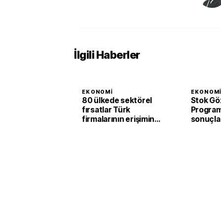
İlgili Haberler
EKONOMI
EKONOM
80 ülkede sektörel
Stok Gö
fırsatlar Türk
Programı
firmalarının erişimine
sonuçla
açıldı
liralık m
sağland