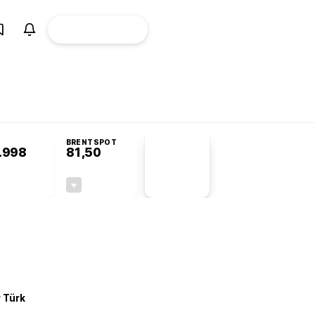
ÜYE
CANLI BORSA
Girişi
omisyonu’nda kabul edildi
BRENTSPOT
.998
81,50
PİYASA
VERİLERİ
+0,24%
-1,55%
+0,00
-1,28
r Türk