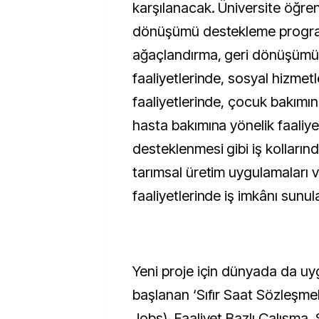
karşılanacak. Üniversite öğrenc
dönüşümü destekleme progra
ağaçlandırma, geri dönüşüm
faaliyetlerinde, sosyal hizmet
faaliyetlerinde, çocuk bakımınd
hasta bakımına yönelik faaliye
desteklenmesi gibi iş kollarınd
tarımsal üretim uygulamaları v
faaliyetlerinde iş imkânı sunu
Yeni proje için dünyada da u
başlanan ‘Sıfır Saat Sözleşmel
Jobs), Faaliyet Bazlı Çalışma,