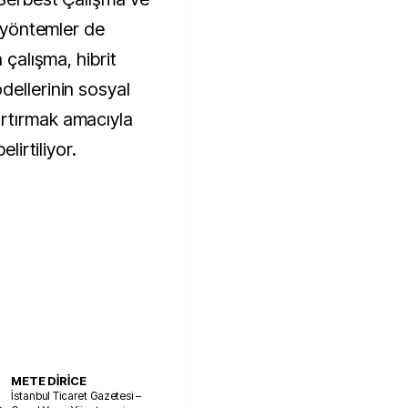
i yöntemler de
 çalışma, hibrit
dellerinin sosyal
rtırmak amacıyla
lirtiliyor.
METE DİRİCE
İstanbul Ticaret Gazetesi –