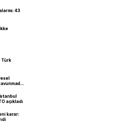
alarmı: 43
ekke
r Türk
resel
! Savunmadan
İstanbul
İTO açıkladı
eni karar:
ndi