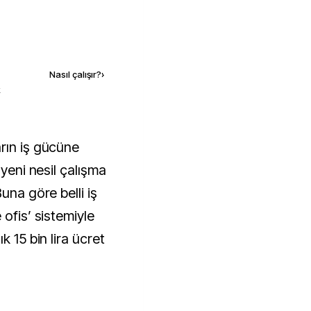
Kaynak ekle
Nasıl çalışır?
›
k
 yeni nesil çalışma
una göre belli iş
 ofis’ sistemiyle
k 15 bin lira ücret