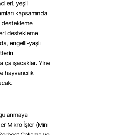
ileri, yeşil
mları kapsamında
ü destekleme
leri destekleme
a, engelli-yaşlı
tlerin
a çalışacaklar. Yine
e hayvancılık
lacak.
ygulanmaya
er Mikro İşler (Mini
 Serbest Çalışma ve