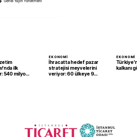
Genel Yayın Yönetmeni
I
EKONOMI
EKONOMI
zetim
İhracatta hedef pazar
Türkiye’n
'nda ilk
stratejisi meyvelerini
kalkanı g
r: 540 milyon
veriyor: 60 ülkeye 94
atrah artışı
milyar dolarlık satış
ı