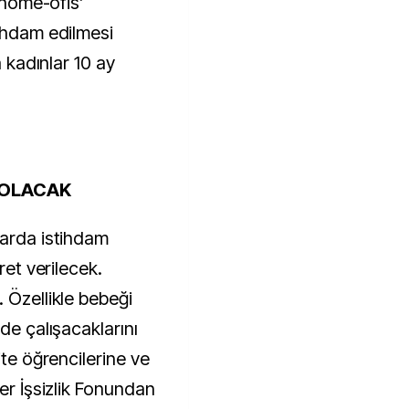
 ‘home-ofis’
tihdam edilmesi
a kadınlar 10 ay
 OLACAK
larda istihdam
ret verilecek.
 Özellikle bebeği
de çalışacaklarını
ite öğrencilerine ve
ler İşsizlik Fonundan