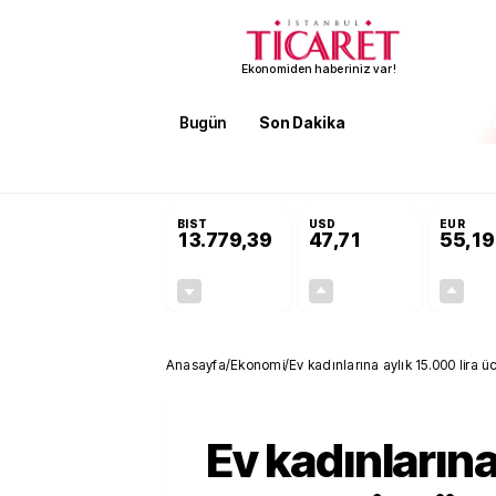
Ekonomiden haberiniz var!
Bugün
Son Dakika
Finans
EKST
SON DAKİKA
Terörsüz Türkiye Yasası teklifi 
BIST
USD
EUR
13.779,39
47,71
55,19
-0,14%
+0,18%
-19,42
0,09
Anasayfa
/
Ekonomi
/
Ev kadınlarına aylık 15.000 lira üc
Ev kadınlarına