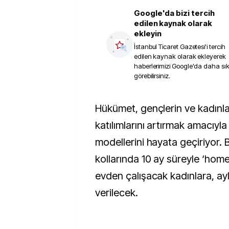
Google'da bizi tercih
edilen kaynak olarak
ekleyin
İstanbul Ticaret Gazetesi
'i tercih
edilen kaynak olarak ekleyerek
haberlerimizi Google'da daha sı
görebilirsiniz.
Hükümet, gençlerin ve kadınların iş gücüne
katılımlarını artırmak amacıyla
modellerini hayata geçiriyor. B
kollarında 10 ay süreyle ‘home
evden çalışacak kadınlara, aylı
verilecek.