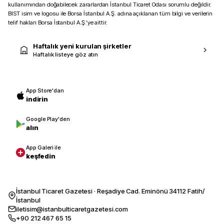
kullanımından doğabilecek zararlardan İstanbul Ticaret Odası sorumlu değildir.
BIST isim ve logosu ile Borsa İstanbul A.Ş. adına açıklanan tüm bilgi ve verilerin
telif hakları Borsa İstanbul A.Ş.’ye aittir.
Haftalık yeni kurulan şirketler
Haftalık listeye göz atın
App Store'dan
indirin
Google Play'den
alın
App Galeri ile
keşfedin
İstanbul Ticaret Gazetesi · Reşadiye Cad. Eminönü 34112 Fatih/
İstanbul
iletisim@istanbulticaretgazetesi.com
+90 212 467 65 15