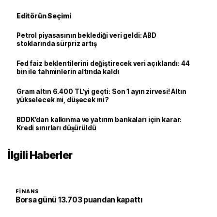
Editörün Seçimi
Petrol piyasasının beklediği veri geldi: ABD
stoklarında sürpriz artış
Fed faiz beklentilerini değiştirecek veri açıklandı: 44
bin ile tahminlerin altında kaldı
Gram altın 6.400 TL’yi geçti: Son 1 ayın zirvesi! Altın
yükselecek mi, düşecek mi?
BDDK’dan kalkınma ve yatırım bankaları için karar:
Kredi sınırları düşürüldü
İlgili Haberler
FINANS
Borsa günü 13.703 puandan kapattı