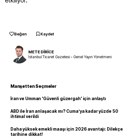
etkiliyor.
Beğen
Kaydet
METE DİRİCE
İstanbul Ticaret Gazetesi – Genel Yayın Yönetmeni
Manşetten Seçmeler
İran ve Umman 'Güvenli güzergah' için anlaştı
ABD ile İran anlaşacak mı? Cuma’ya kadar yüzde 50
ihtimal verildi
Daha yüksek emekli maaşı için 2026 avantajı: Dilekçe
tarihine dikkat!