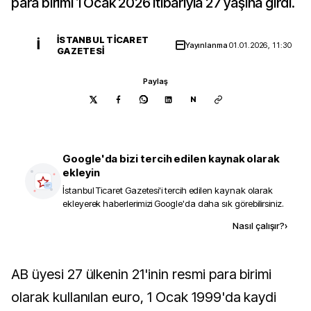
para birimi 1 Ocak 2026 itibarıyla 27 yaşına girdi.
İSTANBUL TICARET
İ
Yayınlanma
01.01.2026, 11:30
GAZETESI
Paylaş
N
Google'da bizi tercih edilen kaynak olarak
ekleyin
İstanbul Ticaret Gazetesi
'i tercih edilen kaynak olarak
ekleyerek haberlerimizi Google'da daha sık görebilirsiniz.
Kaynak ekle
Nasıl çalışır?
›
AB üyesi 27 ülkenin 21'inin resmi para birimi
olarak kullanılan euro, 1 Ocak 1999'da kaydi