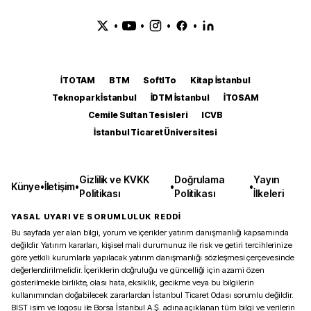
•
•
•
•
İTOTAM
BTM
SoftITo
Kitap İstanbul
Teknopark İstanbul
İDTM İstanbul
İTOSAM
Cemile Sultan Tesisleri
ICVB
İstanbul Ticaret Üniversitesi
Gizlilik ve KVKK
Doğrulama
Yayın
Künye
•
İletişim
•
•
•
Politikası
Politikası
İlkeleri
YASAL UYARI VE SORUMLULUK REDDİ
Bu sayfada yer alan bilgi, yorum ve içerikler yatırım danışmanlığı kapsamında
değildir. Yatırım kararları, kişisel mali durumunuz ile risk ve getiri tercihlerinize
göre yetkili kurumlarla yapılacak yatırım danışmanlığı sözleşmesi çerçevesinde
değerlendirilmelidir. İçeriklerin doğruluğu ve güncelliği için azami özen
gösterilmekle birlikte, olası hata, eksiklik, gecikme veya bu bilgilerin
kullanımından doğabilecek zararlardan İstanbul Ticaret Odası sorumlu değildir.
BIST isim ve logosu ile Borsa İstanbul A.Ş. adına açıklanan tüm bilgi ve verilerin