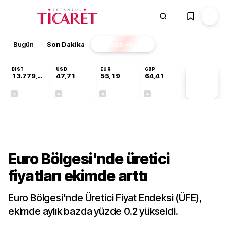
Bugün
Son Dakika
Finans
EKSTRA
BIST
USD
EUR
GBP
13.779,39
47,71
55,19
64,41
PİYASA
VERİLERİ
-0,14%
+0,18%
+0,32%
+0,38%
Dünya
Euro Bölgesi'nde üretici
fiyatları ekimde arttı
Euro Bölgesi'nde Üretici Fiyat Endeksi (ÜFE),
ekimde aylık bazda yüzde 0.2 yükseldi.