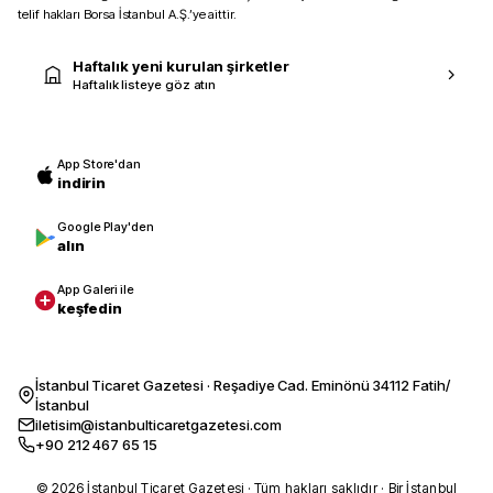
telif hakları Borsa İstanbul A.Ş.’ye aittir.
Haftalık yeni kurulan şirketler
Haftalık listeye göz atın
App Store'dan
indirin
Google Play'den
alın
App Galeri ile
keşfedin
İstanbul Ticaret Gazetesi · Reşadiye Cad. Eminönü 34112 Fatih/
İstanbul
iletisim@istanbulticaretgazetesi.com
+90 212 467 65 15
© 2026 İstanbul Ticaret Gazetesi · Tüm hakları saklıdır · Bir İstanbul