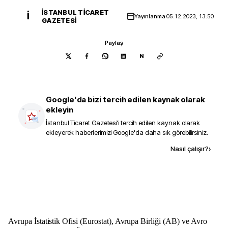
İSTANBUL TICARET
İ
Yayınlanma
05.12.2023, 13:50
GAZETESI
Paylaş
N
Google'da bizi tercih edilen kaynak olarak
ekleyin
İstanbul Ticaret Gazetesi
'i tercih edilen kaynak olarak
ekleyerek haberlerimizi Google'da daha sık görebilirsiniz.
Kaynak ekle
Nasıl çalışır?
›
Avrupa İstatistik Ofisi (Eurostat), Avrupa Birliği (AB) ve Avro