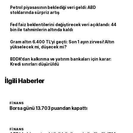
Petrol piyasasının beklediği veri geldi: ABD
stoklarında sürpriz artış
Fed faiz beklentilerini değiştirecek veri açıklandı: 44
bin ile tahminlerin altında kaldı
Gram altın 6.400 TL’yi geçti: Son 1 ayın zirvesi! Altın
yükselecek mi, düşecek mi?
BDDK’dan kalkınma ve yatırım bankaları için karar:
Kredi sınırları düşürüldü
İlgili Haberler
FINANS
Borsa günü 13.703 puandan kapattı
FINANS