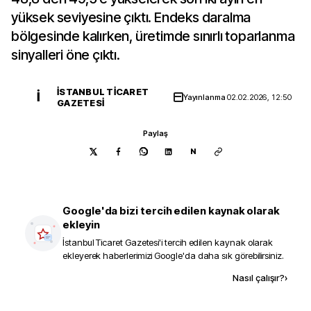
yüksek seviyesine çıktı. Endeks daralma
bölgesinde kalırken, üretimde sınırlı toparlanma
sinyalleri öne çıktı.
İSTANBUL TICARET
İ
Yayınlanma
02.02.2026, 12:50
GAZETESI
Paylaş
N
Google'da bizi tercih edilen kaynak olarak
ekleyin
İstanbul Ticaret Gazetesi
'i tercih edilen kaynak olarak
ekleyerek haberlerimizi Google'da daha sık görebilirsiniz.
Kaynak ekle
Nasıl çalışır?
›