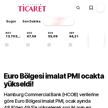
Bugün
Son Dakika
Finans
EKSTRA
BIST
USD
EUR
GBP
13.703,13
47,59
55,09
64,21
PİYASA
VERİLERİ
+0,11%
+0,05%
+0,15%
+0,17%
Finans
Euro Bölgesi imalat PMI ocakta
yükseldi!
Hamburg Commercial Bank (HCOB) verilerine
göre Euro Bölgesi imalat PMI, ocak ayında
48,8’den 49,5’e yükselerek son iki ayın en