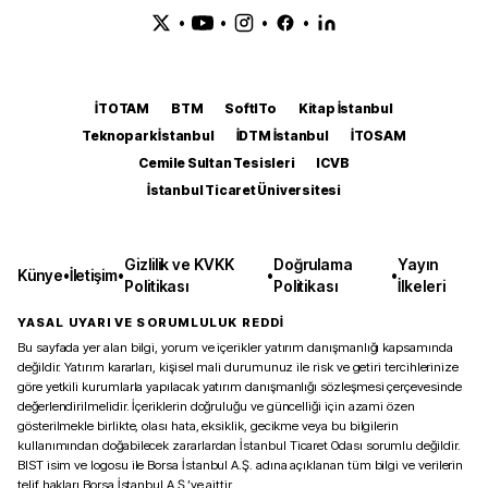
•
•
•
•
İTOTAM
BTM
SoftITo
Kitap İstanbul
Teknopark İstanbul
İDTM İstanbul
İTOSAM
Cemile Sultan Tesisleri
ICVB
İstanbul Ticaret Üniversitesi
Gizlilik ve KVKK
Doğrulama
Yayın
Künye
•
İletişim
•
•
•
Politikası
Politikası
İlkeleri
YASAL UYARI VE SORUMLULUK REDDİ
Bu sayfada yer alan bilgi, yorum ve içerikler yatırım danışmanlığı kapsamında
değildir. Yatırım kararları, kişisel mali durumunuz ile risk ve getiri tercihlerinize
göre yetkili kurumlarla yapılacak yatırım danışmanlığı sözleşmesi çerçevesinde
değerlendirilmelidir. İçeriklerin doğruluğu ve güncelliği için azami özen
gösterilmekle birlikte, olası hata, eksiklik, gecikme veya bu bilgilerin
kullanımından doğabilecek zararlardan İstanbul Ticaret Odası sorumlu değildir.
BIST isim ve logosu ile Borsa İstanbul A.Ş. adına açıklanan tüm bilgi ve verilerin
telif hakları Borsa İstanbul A.Ş.’ye aittir.