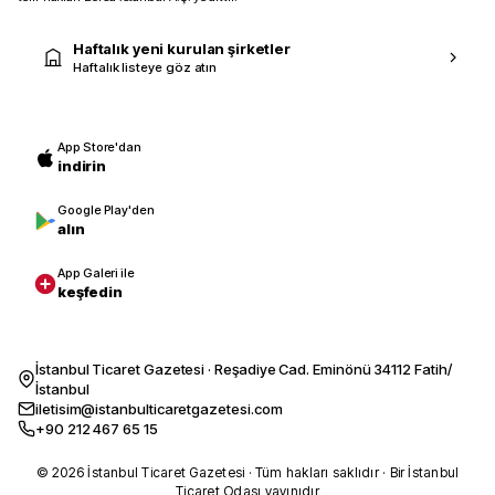
Haftalık yeni kurulan şirketler
Haftalık listeye göz atın
App Store'dan
indirin
Google Play'den
alın
App Galeri ile
keşfedin
İstanbul Ticaret Gazetesi · Reşadiye Cad. Eminönü 34112 Fatih/
İstanbul
iletisim@istanbulticaretgazetesi.com
+90 212 467 65 15
© 2026 İstanbul Ticaret Gazetesi · Tüm hakları saklıdır · Bir İstanbul
Ticaret Odası yayınıdır