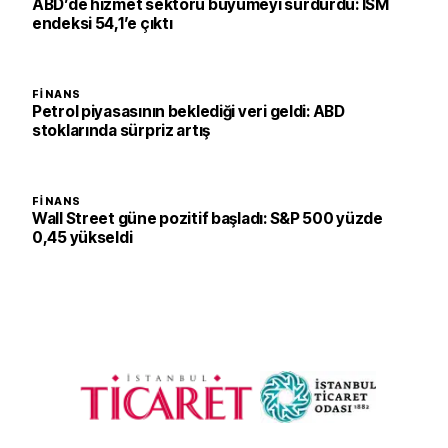
ABD’de hizmet sektörü büyümeyi sürdürdü: ISM
endeksi 54,1’e çıktı
FINANS
Petrol piyasasının beklediği veri geldi: ABD
stoklarında sürpriz artış
FINANS
Wall Street güne pozitif başladı: S&P 500 yüzde
0,45 yükseldi