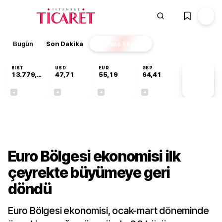
Bugün
Son Dakika
Finans
EKSTRA
BIST
USD
EUR
GBP
13.779,39
47,71
55,19
64,41
PİYASA
VERİLERİ
-0,14%
+0,18%
+0,32%
+0,38%
Dünya
Euro Bölgesi ekonomisi ilk
çeyrekte büyümeye geri
döndü
Euro Bölgesi ekonomisi, ocak-mart döneminde