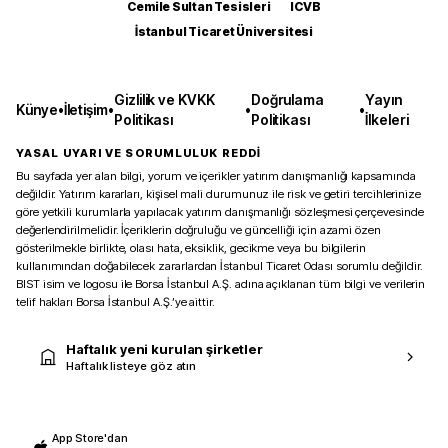
Cemile Sultan Tesisleri
ICVB
İstanbul Ticaret Üniversitesi
Gizlilik ve KVKK
Doğrulama
Yayın
Künye
•
İletişim
•
•
•
Politikası
Politikası
İlkeleri
YASAL UYARI VE SORUMLULUK REDDİ
Bu sayfada yer alan bilgi, yorum ve içerikler yatırım danışmanlığı kapsamında
değildir. Yatırım kararları, kişisel mali durumunuz ile risk ve getiri tercihlerinize
göre yetkili kurumlarla yapılacak yatırım danışmanlığı sözleşmesi çerçevesinde
değerlendirilmelidir. İçeriklerin doğruluğu ve güncelliği için azami özen
gösterilmekle birlikte, olası hata, eksiklik, gecikme veya bu bilgilerin
kullanımından doğabilecek zararlardan İstanbul Ticaret Odası sorumlu değildir.
BIST isim ve logosu ile Borsa İstanbul A.Ş. adına açıklanan tüm bilgi ve verilerin
telif hakları Borsa İstanbul A.Ş.’ye aittir.
Haftalık yeni kurulan şirketler
Haftalık listeye göz atın
App Store'dan