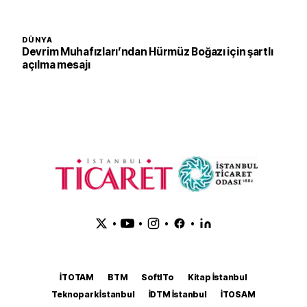
DÜNYA
Devrim Muhafızları’ndan Hürmüz Boğazı için şartlı
açılma mesajı
•
•
•
•
İTOTAM
BTM
SoftITo
Kitap İstanbul
Teknopark İstanbul
İDTM İstanbul
İTOSAM