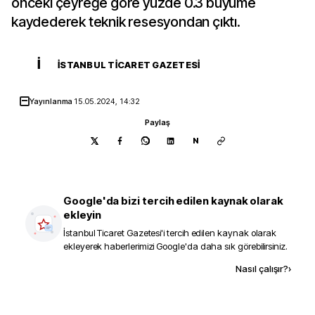
önceki çeyreğe göre yüzde 0.3 büyüme
kaydederek teknik resesyondan çıktı.
İ
İSTANBUL TICARET GAZETESI
Yayınlanma
15.05.2024, 14:32
Paylaş
N
Google'da bizi tercih edilen kaynak olarak
ekleyin
İstanbul Ticaret Gazetesi
'i tercih edilen kaynak olarak
ekleyerek haberlerimizi Google'da daha sık görebilirsiniz.
Kaynak ekle
Nasıl çalışır?
›