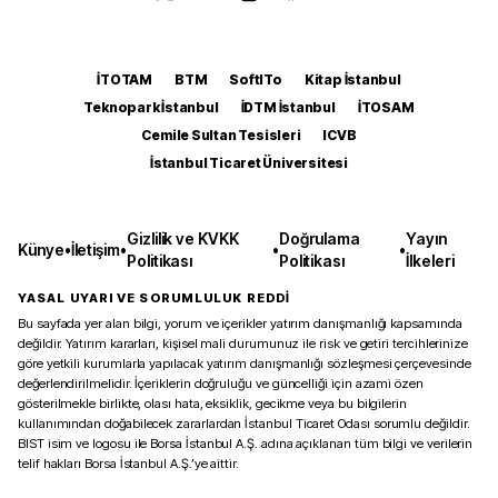
İTOTAM
BTM
SoftITo
Kitap İstanbul
Teknopark İstanbul
İDTM İstanbul
İTOSAM
Cemile Sultan Tesisleri
ICVB
İstanbul Ticaret Üniversitesi
Gizlilik ve KVKK
Doğrulama
Yayın
Künye
•
İletişim
•
•
•
Politikası
Politikası
İlkeleri
YASAL UYARI VE SORUMLULUK REDDİ
Bu sayfada yer alan bilgi, yorum ve içerikler yatırım danışmanlığı kapsamında
değildir. Yatırım kararları, kişisel mali durumunuz ile risk ve getiri tercihlerinize
göre yetkili kurumlarla yapılacak yatırım danışmanlığı sözleşmesi çerçevesinde
değerlendirilmelidir. İçeriklerin doğruluğu ve güncelliği için azami özen
gösterilmekle birlikte, olası hata, eksiklik, gecikme veya bu bilgilerin
kullanımından doğabilecek zararlardan İstanbul Ticaret Odası sorumlu değildir.
BIST isim ve logosu ile Borsa İstanbul A.Ş. adına açıklanan tüm bilgi ve verilerin
telif hakları Borsa İstanbul A.Ş.’ye aittir.