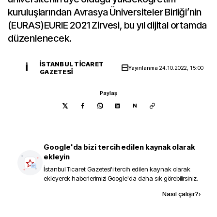
kuruluşlarından Avrasya Üniversiteler Birliği’nin
(EURAS)EURIE 2021 Zirvesi, bu yıl dijital ortamda
düzenlenecek.
İSTANBUL TICARET
İ
Yayınlanma
24.10.2022, 15:00
GAZETESI
Paylaş
N
Google'da bizi tercih edilen kaynak olarak
ekleyin
İstanbul Ticaret Gazetesi
'i tercih edilen kaynak olarak
ekleyerek haberlerimizi Google'da daha sık görebilirsiniz.
Kaynak ekle
Nasıl çalışır?
›