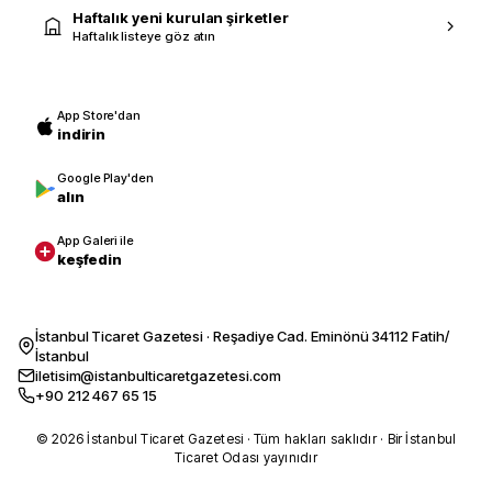
Haftalık yeni kurulan şirketler
Haftalık listeye göz atın
App Store'dan
indirin
Google Play'den
alın
App Galeri ile
keşfedin
İstanbul Ticaret Gazetesi · Reşadiye Cad. Eminönü 34112 Fatih/
İstanbul
iletisim@istanbulticaretgazetesi.com
+90 212 467 65 15
© 2026 İstanbul Ticaret Gazetesi · Tüm hakları saklıdır · Bir İstanbul
Ticaret Odası yayınıdır