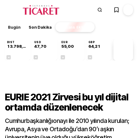
Bugün
Son Dakika
Finans
EKSTRA
BIST
USD
EUR
GBP
13.798,82
47,70
55,00
64,21
PİYASA
VERİLERİ
+0,70%
+0,16%
-0,03%
+0,06%
Gündem
EURIE 2021 Zirvesi bu yıl dijital
ortamda düzenlenecek
Cumhurbaşkanlığıonayı ile 2010 yılında kurulan;
Avrupa, Asya ve Ortadoğu’dan 90’ı aşkın
üniversitenin üye olduğu yükseköğretim