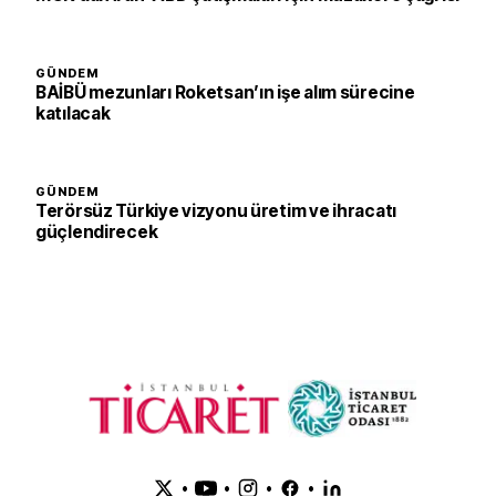
GÜNDEM
BAİBÜ mezunları Roketsan’ın işe alım sürecine
katılacak
GÜNDEM
Terörsüz Türkiye vizyonu üretim ve ihracatı
güçlendirecek
•
•
•
•