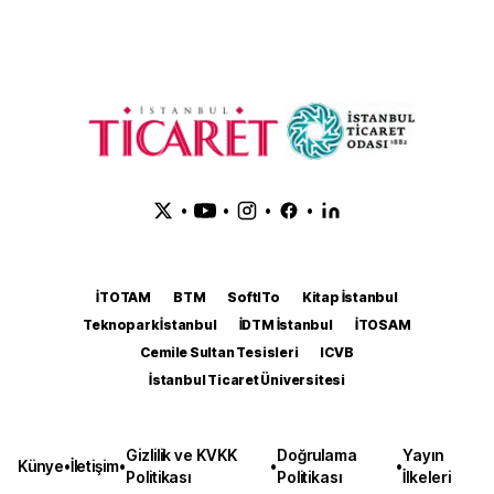
•
•
•
•
İTOTAM
BTM
SoftITo
Kitap İstanbul
Teknopark İstanbul
İDTM İstanbul
İTOSAM
Cemile Sultan Tesisleri
ICVB
İstanbul Ticaret Üniversitesi
Gizlilik ve KVKK
Doğrulama
Yayın
Künye
•
İletişim
•
•
•
Politikası
Politikası
İlkeleri