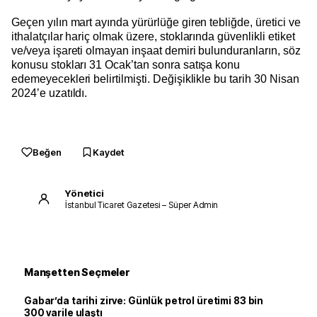
Geçen yılın mart ayında yürürlüğe giren tebliğde, üretici ve
ithalatçılar hariç olmak üzere, stoklarında güvenlikli etiket
ve/veya işareti olmayan inşaat demiri bulunduranların, söz
konusu stokları 31 Ocak’tan sonra satışa konu
edemeyecekleri belirtilmişti. Değişiklikle bu tarih 30 Nisan
2024’e uzatıldı.
Beğen
Kaydet
Yönetici
İstanbul Ticaret Gazetesi – Süper Admin
Manşetten Seçmeler
Gabar’da tarihi zirve: Günlük petrol üretimi 83 bin
300 varile ulaştı