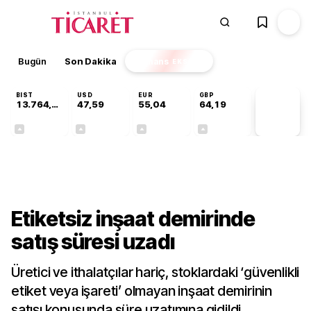
Bugün
Son Dakika
Finans
EKSTRA
BIST
USD
EUR
GBP
13.764,41
47,59
55,04
64,19
PİYASA
VERİLERİ
+0,45%
+0,06%
+0,05%
+0,15%
Gündem
Etiketsiz inşaat demirinde
satış süresi uzadı
Üretici ve ithalatçılar hariç, stoklardaki ‘güvenlikli
etiket veya işareti’ olmayan inşaat demirinin
satışı konusunda süre uzatımına gidildi.