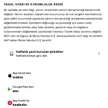
YASAL UYARI VE SORUMLULUK REDDİ
Bu sayfada yer alan bilgi, yorum ve içerikler yatırım danışmanlığı kapsamında
değildir. Yatırım kararları, kişisel mali durumunuz ile risk ve getiri tercihlerinize
göre yetkili kurumlarla yapılacak yatırım danışmanlığı sözleşmesi çerçevesinde
değerlendirilmelidir. İçeriklerin doğruluğu ve güncelliği için azami özen
gösterilmekle birlikte, olası hata, eksiklik, gecikme veya bu bilgilerin
kullanımından doğabilecek zararlardan İstanbul Ticaret Odası sorumlu değildir.
BIST isim ve logosu ile Borsa İstanbul A.Ş. adına açıklanan tüm bilgi ve verilerin
telif hakları Borsa İstanbul A.Ş.’ye aittir.
Haftalık yeni kurulan şirketler
Haftalık listeye göz atın
App Store'dan
indirin
Google Play'den
alın
App Galeri ile
keşfedin