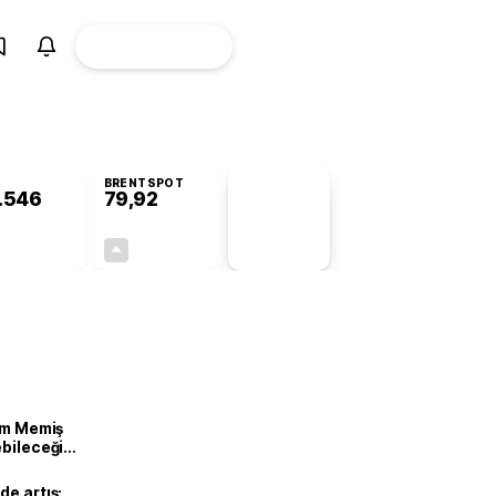
ÜYE
CANLI BORSA
Girişi
BRENTSPOT
.546
79,92
PİYASA
VERİLERİ
+0,02%
+1,28%
+0,00
1,01
lam Memiş
ebileceği
var
de artış: