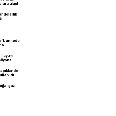
olara ulaştı
r dolarlık
dı
 1. ünitede
yla
zlı uyum
milyona
 açıklandı:
ullanıldı
doğal gaz