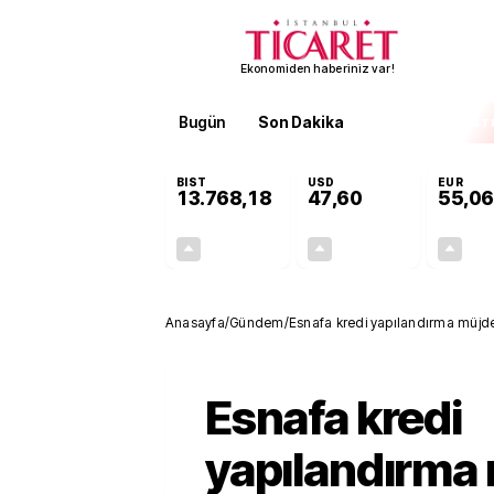
Ekonomiden haberiniz var!
Bugün
Son Dakika
Finans
EKST
BIST
USD
EUR
13.768,18
47,60
55,06
+0,47%
+0,06%
65,05
0,03
Anasayfa
/
Gündem
/
Esnafa kredi yapılandırma müjde
Esnafa kredi
yapılandırma