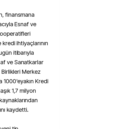
ın, finansmana
acıyla Esnaf ve
ooperatifleri
 kredi ihtiyaçlarının
gün itibarıyla
af ve Sanatkarlar
 Birlikleri Merkez
da 1000'eyakın Kredi
aşık 1,7 milyon
 kaynaklarından
ını kaydetti.
yeni tip