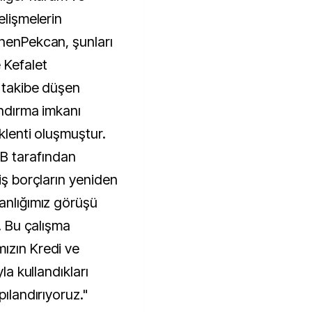
elişmelerin
inenPekcan, şunları
 Kefalet
a takibe düşen
andırma imkanı
klenti oluşmuştur.
B tarafından
iş borçların yeniden
kanlığımız görüşü
r. Bu çalışma
ızın Kredi ve
yla kullandıkları
pılandırıyoruz."