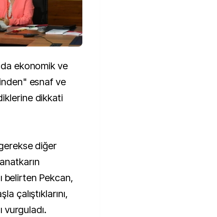
mada ekonomik ve
rinden" esnaf ve
klerine dikkati
 gerekse diğer
anatkarın
ını belirten Pekcan,
la çalıştıklarını,
nı vurguladı.