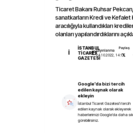
Ticaret Bakanı Ruhsar Pekcan
sanatkarların Kredi ve Kefalet 
aracılığıyla kullandıkları kredil
olanları yapılandırdıklarını açıkl
İSTANBUL
Paylaş
Yayınlanma
İ
TICARET
24.10.2022, 14:17
GAZETESI
Google'da bizi tercih
edilen kaynak olarak
ekleyin
İstanbul Ticaret Gazetesi
'i tercih
edilen kaynak olarak ekleyerek
haberlerimizi Google'da daha sı
görebilirsiniz.