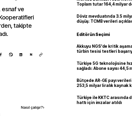
Toplam tutar 164,4 milyar d
, esnaf ve
Kooperatifleri
Döviz mevduatında 3.5 milya
düşüş: TCMB verileri açıkla
erden, takipte
adı.
Editörün Seçimi
Akkuyu NGS'de kritik aşama:
türbin tesisi testleri başarı
N
tamamlandı
Türkiye 5G teknolojisine hı
sağladı: Abone sayısı 44,5 
ulaştı
Bütçede AR-GE payı verileri
253,5 milyar liralık kaynak k
Kaynak ekle
Türkiye ile KKTC arasında 
hattı için imzalar atıldı
Nasıl çalışır?
›
k