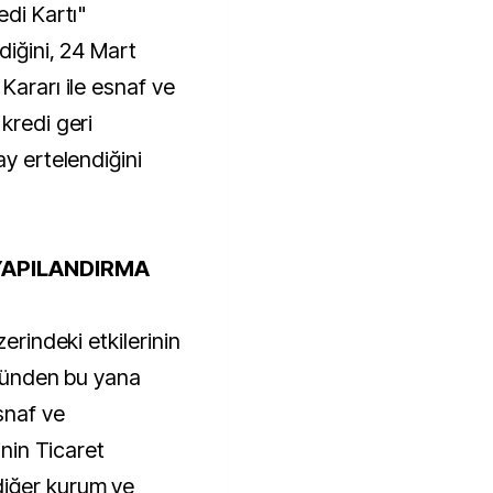
edi Kartı"
diğini, 24 Mart
Kararı ile esnaf ve
kredi geri
ay ertelendiğini
YAPILANDIRMA
zerindeki etkilerinin
k günden bu yana
snaf ve
inin Ticaret
diğer kurum ve