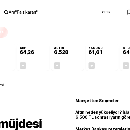
Ara
"
Faiz kararı
"
Ctrl K
RA
GBP
ALTIN
XAGUSD
BTC
64,26
6.528
61,61
64
+0,10%
+0,25%
+0,49%
-0,69%
0,06
0,16
31,77
-0,43
si
Manşetten Seçmeler
Altın neden yükseliyor? İs
6.500 TL sonrası yarın gör
 müjdesi
seviyeyi açıkladı: 2 ihtimal 
Merkez Bankası rezervlerin