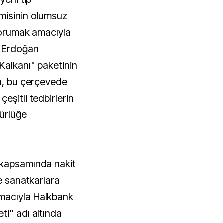
misinin olumsuz
 korumak amacıyla
 Erdoğan
Kalkanı" paketinin
an, bu çerçevede
eşitli tedbirlerin
rürlüğe
 kapsamında nakit
ve sanatkarlara
macıyla Halkbank
ti" adı altında