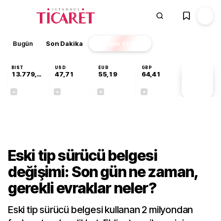
Bugün
Son Dakika
Finans
EKSTRA
BIST
USD
EUR
GBP
13.779,39
47,71
55,19
64,41
PİYASA
VERİLERİ
-0,14%
+0,18%
+0,32%
+0,38%
Gündem
Eski tip sürücü belgesi
değişimi: Son gün ne zaman,
gerekli evraklar neler?
Eski tip sürücü belgesi kullanan 2 milyondan