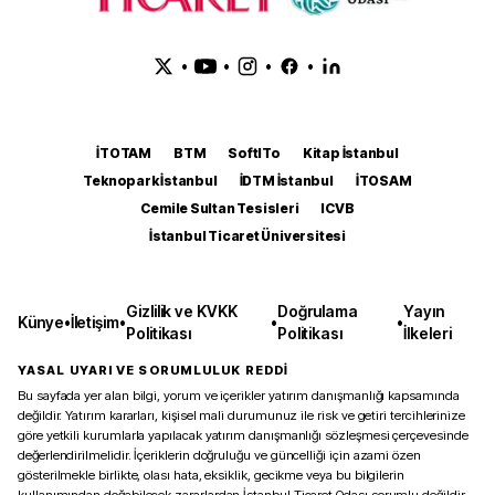
•
•
•
•
İTOTAM
BTM
SoftITo
Kitap İstanbul
Teknopark İstanbul
İDTM İstanbul
İTOSAM
Cemile Sultan Tesisleri
ICVB
İstanbul Ticaret Üniversitesi
Gizlilik ve KVKK
Doğrulama
Yayın
Künye
•
İletişim
•
•
•
Politikası
Politikası
İlkeleri
YASAL UYARI VE SORUMLULUK REDDİ
Bu sayfada yer alan bilgi, yorum ve içerikler yatırım danışmanlığı kapsamında
değildir. Yatırım kararları, kişisel mali durumunuz ile risk ve getiri tercihlerinize
göre yetkili kurumlarla yapılacak yatırım danışmanlığı sözleşmesi çerçevesinde
değerlendirilmelidir. İçeriklerin doğruluğu ve güncelliği için azami özen
gösterilmekle birlikte, olası hata, eksiklik, gecikme veya bu bilgilerin