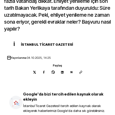
fazla vatandaş dikkat. Ehliyet yenileme için son
tarih Bakan Yerlikaya tarafından duyuruldu: Süre
uzatılmayacak. Peki, ehliyet yenileme ne zaman
sona eriyor, gerekli evraklar neler? Başvuru nasıl
yapılır?
İ
İSTANBUL TICARET GAZETESI
Yayınlanma
04.10.2025, 14:25
Paylaş
N
Google'da bizi tercih edilen kaynak olarak
ekleyin
İstanbul Ticaret Gazetesi
'i tercih edilen kaynak olarak
ekleyerek haberlerimizi Google'da daha sık görebilirsiniz.