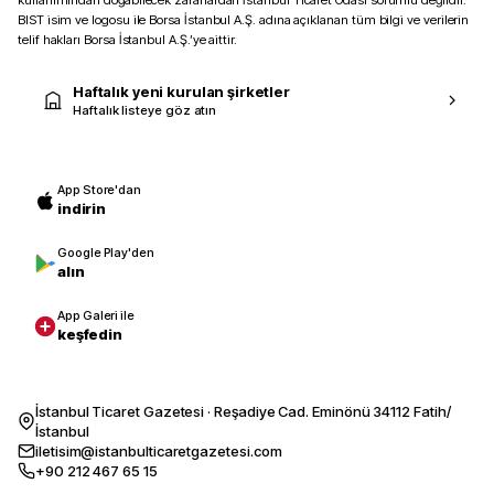
kullanımından doğabilecek zararlardan İstanbul Ticaret Odası sorumlu değildir.
BIST isim ve logosu ile Borsa İstanbul A.Ş. adına açıklanan tüm bilgi ve verilerin
telif hakları Borsa İstanbul A.Ş.’ye aittir.
Haftalık yeni kurulan şirketler
Haftalık listeye göz atın
App Store'dan
indirin
Google Play'den
alın
App Galeri ile
keşfedin
İstanbul Ticaret Gazetesi · Reşadiye Cad. Eminönü 34112 Fatih/
İstanbul
iletisim@istanbulticaretgazetesi.com
+90 212 467 65 15