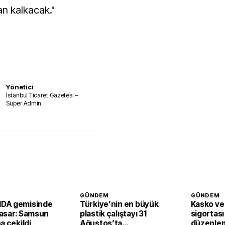
n kalkacak."
Yönetici
İstanbul Ticaret Gazetesi –
Süper Admin
GÜNDEM
GÜNDEM
DA gemisinde
Türkiye’nin en büyük
Kasko ve 
asar: Samsun
plastik çalıştayı 31
sigortası
a çekildi
Ağustos’ta
düzenle