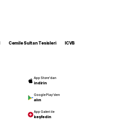
M
Cemile Sultan Tesisleri
ICVB
App Store'dan
indirin
Google Play'den
alın
App Galeri ile
keşfedin