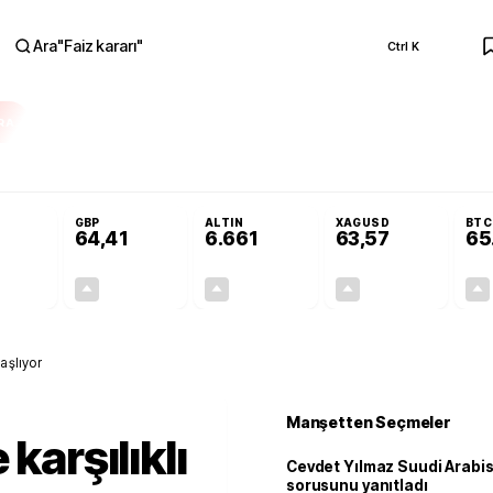
Ara
"
Faiz kararı
"
Ctrl K
RA
ar açılmayacak'
Cevdet Yılmaz Suudi Arabistan ve KAAN sorusunu yanıtla
GBP
ALTIN
XAGUSD
BTC
64,41
6.661
63,57
65
+0,32%
+0,38%
+2,59%
+3,37%
0,18
0,24
167,96
2,07
başlıyor
Manşetten Seçmeler
karşılıklı
Cevdet Yılmaz Suudi Arabi
sorusunu yanıtladı