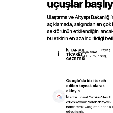
uçuşlar başlı
Ulaştırma ve Altyapı Bakanlığı
açıklamada, salgından en çok 
sektörünün etkilendiğini ancak
bu etkinin en aza indirildiği belir
İSTANBUL
Paylaş
Yayınlanma
İ
TICARET
24.10.2022, 16:35
GAZETESI
Google'da bizi tercih
edilen kaynak olarak
ekleyin
İstanbul Ticaret Gazetesi
'i tercih
edilen kaynak olarak ekleyerek
haberlerimizi Google'da daha sı
görebilirsiniz.