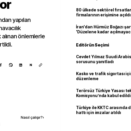
yor
80 ülkede sektörel fırsatla
firmalarının erişimine açıldı
’ndan yapılan
havacılık
İran'dan Hürmüz Boğazı şart
'Düzelene kadar açılmayac
 alınan önlemlerle
tildi.
Editörün Seçimi
Cevdet Yılmaz Suudi Arabi
sorusunu yanıtladı
N
Kasko ve trafik sigortası içi
düzenleme
Terörsüz Türkiye Yasası tek
Komisyonu’nda kabul edildi
Kaynak ekle
Türkiye ile KKTC arasında 
hattı için imzalar atıldı
Nasıl çalışır?
›
k