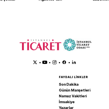
başlayacak
•
•
•
•
FAYDALI LINKLER
Son Dakika
Günün Manşetleri
Namaz Vakitleri
İmsakiye
Yazarlar