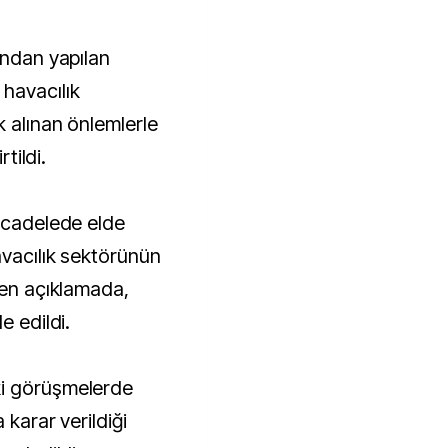
havacılık
k alınan önlemlerle
rtildi.
mücadelede elde
avacılık sektörünün
len açıklamada,
e edildi.
ki görüşmelerde
 karar verildiği