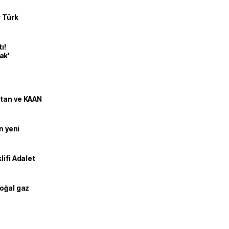
r Türk
ı!
ak'
stan ve KAAN
n yeni
lifi Adalet
doğal gaz