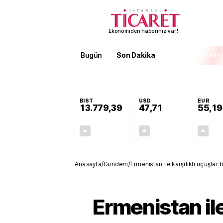
Ekonomiden haberiniz var!
Bugün
Son Dakika
Finans
EKST
SON DAKİKA
İran'dan Hürmüz Boğazı şartı! 'Düzelene kad
BIST
USD
EUR
13.779,39
47,71
55,19
-0,14%
+0,18%
-19,42
0,09
Anasayfa
/
Gündem
/
Ermenistan ile karşılıklı uçuşlar 
Ermenistan ile 