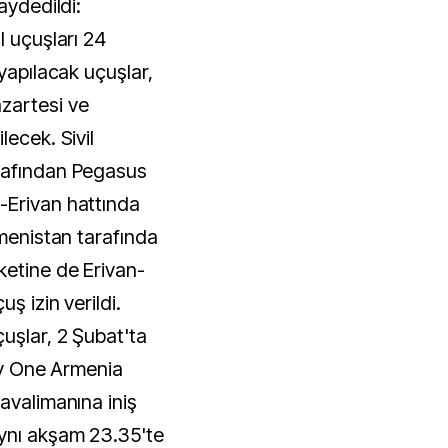
aydedildi:
l uçuşları 24
 yapılacak uçuşlar,
zartesi ve
lecek. Sivil
rafından Pegasus
-Erivan hattında
rmenistan tarafında
ketine de Erivan-
ş izin verildi.
uşlar, 2 Şubat'ta
Fly One Armenia
avalimanına iniş
ynı akşam 23.35'te