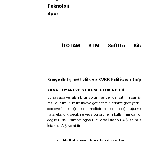
Teknoloji
Spor
İTOTAM
BTM
SoftITo
Kit
Künye
•
İletişim
•
Gizlilik ve KVKK Politikası
•
Doğr
YASAL UYARI VE SORUMLULUK REDDİ
Bu sayfada yer alan bilgi, yorum ve içerikler yatırım danışm
mali durumunuz ile risk ve getiri tercihlerinize göre yetk
çerçevesinde değerlendirilmelidir. İçeriklerin doğruluğu ve
hata, eksiklik, gecikme veya bu bilgilerin kullanımından 
değildir. BIST isim ve logosu ile Borsa İstanbul A.Ş. adına a
İstanbul A.Ş.’ye aittir.
Haftalık yeni kurulan şirketler