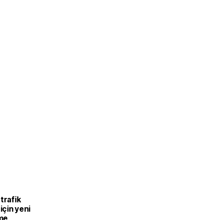
trafik
 için yeni
me