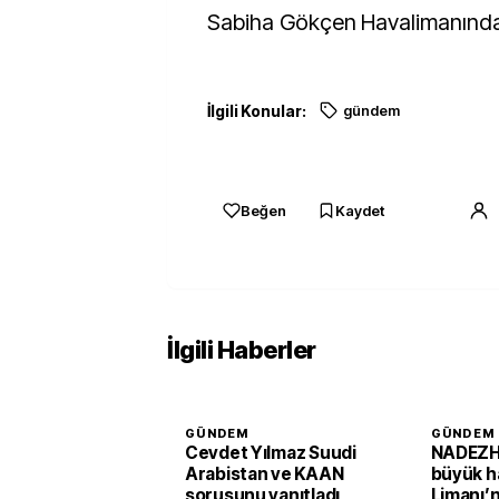
Sabiha Gökçen Havalimanında
İlgili Konular:
gündem
Beğen
Kaydet
İlgili Haberler
GÜNDEM
GÜNDEM
Cevdet Yılmaz Suudi
NADEZH
Arabistan ve KAAN
büyük h
sorusunu yanıtladı
Limanı’n