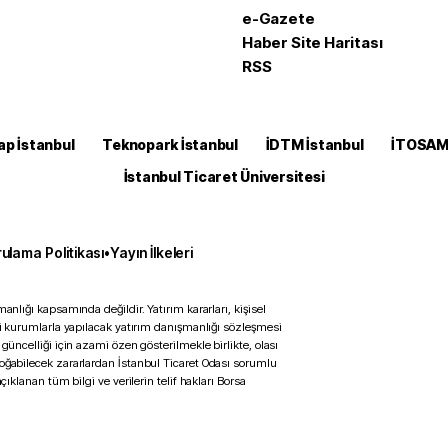
e-Gazete
Haber Site Haritası
RSS
ap İstanbul
Teknopark İstanbul
İDTM İstanbul
İTOSA
İstanbul Ticaret Üniversitesi
ulama Politikası
•
Yayın İlkeleri
anlığı kapsamında değildir. Yatırım kararları, kişisel
ili kurumlarla yapılacak yatırım danışmanlığı sözleşmesi
 güncelliği için azami özen gösterilmekle birlikte, olası
doğabilecek zararlardan İstanbul Ticaret Odası sorumlu
çıklanan tüm bilgi ve verilerin telif hakları Borsa