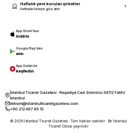
Haftalık yeni kurulan şirketler
Haftalık listeye göz atın
App Store'dan
indirin
Google Play'den
alın
App Galeri ile
keşfedin
İstanbul Ticaret Gazetesi · Reşadiye Cad. Eminönü 34112 Fatih/
İstanbul
iletisim@istanbulticaretgazetesi.com
+90 212 467 65 15
© 2026 İstanbul Ticaret Gazetesi · Tüm hakları saklıdır · Bir İstanbul
Ticaret Odası yayınıdır