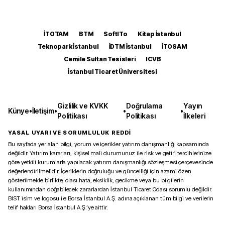
İTOTAM
BTM
SoftITo
Kitap İstanbul
Teknopark İstanbul
İDTM İstanbul
İTOSAM
Cemile Sultan Tesisleri
ICVB
İstanbul Ticaret Üniversitesi
Gizlilik ve KVKK
Doğrulama
Yayın
Künye
•
İletişim
•
•
•
Politikası
Politikası
İlkeleri
YASAL UYARI VE SORUMLULUK REDDİ
Bu sayfada yer alan bilgi, yorum ve içerikler yatırım danışmanlığı kapsamında
değildir. Yatırım kararları, kişisel mali durumunuz ile risk ve getiri tercihlerinize
göre yetkili kurumlarla yapılacak yatırım danışmanlığı sözleşmesi çerçevesinde
değerlendirilmelidir. İçeriklerin doğruluğu ve güncelliği için azami özen
gösterilmekle birlikte, olası hata, eksiklik, gecikme veya bu bilgilerin
kullanımından doğabilecek zararlardan İstanbul Ticaret Odası sorumlu değildir.
BIST isim ve logosu ile Borsa İstanbul A.Ş. adına açıklanan tüm bilgi ve verilerin
telif hakları Borsa İstanbul A.Ş.’ye aittir.