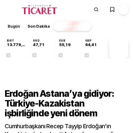
Bugün
Son Dakika
Finans
EKSTRA
BIST
USD
EUR
GBP
13.779,39
47,71
55,19
64,41
PİYASA
VERİLERİ
-0,14%
+0,18%
+0,32%
+0,38%
Gündem
Erdoğan Astana’ya gidiyor:
Türkiye-Kazakistan
işbirliğinde yeni dönem
Cumhurbaşkanı Recep Tayyip Erdoğan’ın