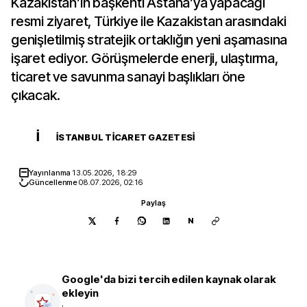
Kazakistan’ın başkenti Astana’ya yapacağı
resmi ziyaret, Türkiye ile Kazakistan arasındaki
genişletilmiş stratejik ortaklığın yeni aşamasına
işaret ediyor. Görüşmelerde enerji, ulaştırma,
ticaret ve savunma sanayi başlıkları öne
çıkacak.
İ
İSTANBUL TICARET GAZETESI
Yayınlanma
13.05.2026, 18:29
Güncellenme
08.07.2026, 02:16
Paylaş
N
Google'da bizi tercih edilen kaynak olarak
ekleyin