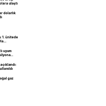
olara ulaştı
r dolarlık
dı
 1. ünitede
yla
zlı uyum
milyona
 açıklandı:
ullanıldı
doğal gaz