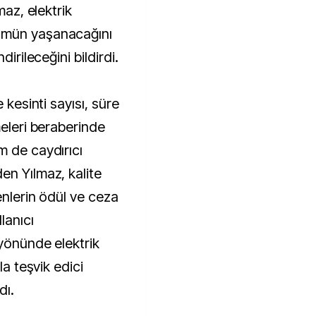
maz, elektrik
ümün yaşanacağını
dirileceğini bildirdi.
 kesinti sayısı, süre
meleri beraberinde
m de caydırıcı
en Yılmaz, kalite
enlerin ödül ve ceza
lanıcı
 yönünde elektrik
la teşvik edici
dı.