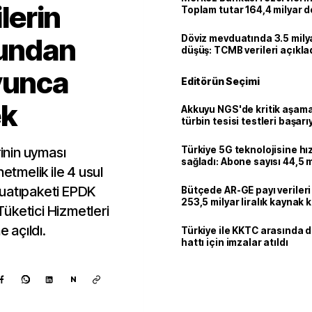
ilerin
Toplam tutar 164,4 milyar d
cundan
Döviz mevduatında 3.5 milya
düşüş: TCMB verileri açıkla
yunca
Editörün Seçimi
ek
Akkuyu NGS'de kritik aşama:
türbin tesisi testleri başarı
tamamlandı
rinin uyması
Türkiye 5G teknolojisine hı
sağladı: Abone sayısı 44,5 
netmelik ile 4 usul
ulaştı
zuatıpaketi EPDK
Bütçede AR-GE payı verileri
253,5 milyar liralık kaynak k
 Tüketici Hizmetleri
 açıldı.
Türkiye ile KKTC arasında 
hattı için imzalar atıldı
N