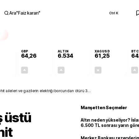
Ara
"
Faiz kararı
"
Ctrl K
RA
GBP
ALTIN
XAGUSD
BTC
64,26
6.534
61,25
64
+0,08%
+0,25%
+0,59%
-1,27%
0,04
0,16
38,28
-0,79
ehit aileleri ve gazilerin elektriği borcundan ötürü 3
Manşetten Seçmeler
ş üstü
Altın neden yükseliyor? İs
6.500 TL sonrası yarın gör
hit
seviyeyi açıkladı: 2 ihtimal 
Merkez Bankası rezervlerin