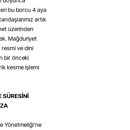
ay boyunca
leri bu borcu 4 aya
tandaşlarımız artık
rnet üzerinden
ek. Mağduriyet
 resmi ve dini
n bir önceki
rik kesme işlemi
E SÜRESİNİ
EZA
te Yönetmeliği'ne