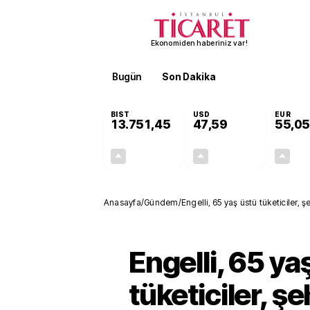
Ekonomiden haberiniz var!
Bugün
Son Dakika
Finans
EKST
BIST
USD
EUR
13.751,45
47,59
55,05
+0,35%
+0,06%
48,32
0,03
Anasayfa
/
Gündem
/
Engelli, 65 yaş üstü tüketiciler, ş
ay boyunca kesilemeyecek
Engelli, 65 ya
tüketiciler, şe