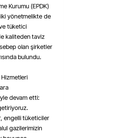
leme Kurumu (EPDK)
iki yönetmelikte de
ve tüketici
 kaliteden taviz
sebep olan şirketler
rısında bulundu.
 Hizmetleri
rara
öyle devam etti:
etiriyoruz.
engelli tüketiciler
lul gazilerimizin