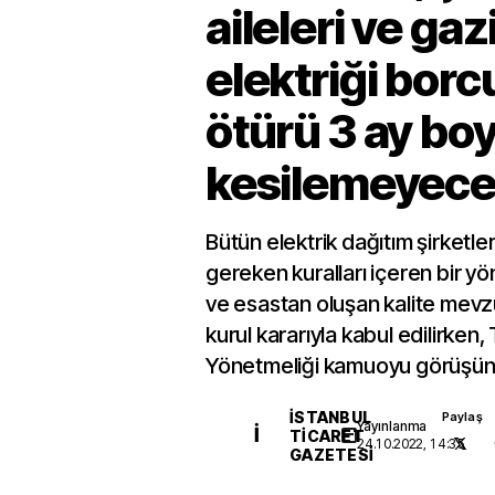
aileleri ve gaz
elektriği bor
ötürü 3 ay bo
kesilemeyec
Bütün elektrik dağıtım şirketle
gereken kuralları içeren bir yö
ve esastan oluşan kalite mev
kurul kararıyla kabul edilirken,
Yönetmeliği kamuoyu görüşüne
İSTANBUL
Paylaş
Yayınlanma
İ
TICARET
24.10.2022, 14:35
GAZETESI