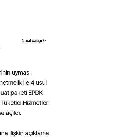
Kaynak ekle
Nasıl çalışır?
›
k
netmelik ile 4 usul
zuatıpaketi EPDK
 Tüketici Hizmetleri
 açıldı.
na ilişkin açıklama