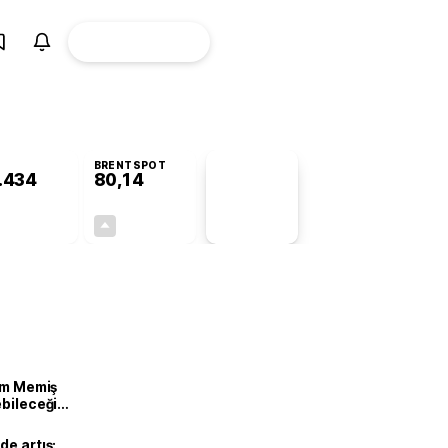
ÜYE
CANLI BORSA
Girişi
BRENTSPOT
.434
80,14
PİYASA
VERİLERİ
+0,14%
+1,56%
+0,00
1,23
lam Memiş
ebileceği
var
de artış: