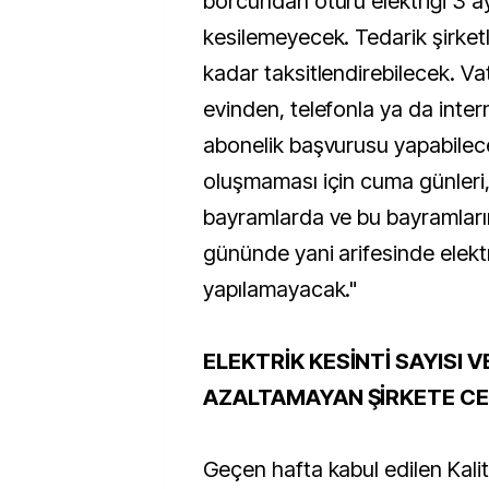
borcundan ötürü elektriği 3 
kesilemeyecek. Tedarik şirket
kadar taksitlendirebilecek. Va
evinden, telefonla ya da inte
abonelik başvurusu yapabilec
oluşmaması için cuma günleri,
bayramlarda ve bu bayramları
gününde yani arifesinde elekt
yapılamayacak."
ELEKTRİK KESİNTİ SAYISI V
AZALTAMAYAN ŞİRKETE C
Geçen hafta kabul edilen Kali