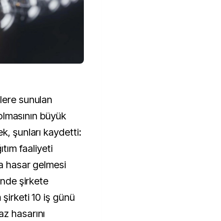
lere sunulan
z olmasının büyük
k, şunları kaydetti:
ağıtım faaliyeti
na hasar gelmesi
inde şirkete
şirketi 10 iş günü
az hasarını