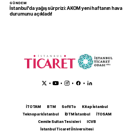
GÜNDEM
İstanbul'da yağış sürprizi: AKOM yeni haftanın hava
durumunu açıkladı!
•
•
•
•
İTOTAM
BTM
SoftITo
Kitap İstanbul
Teknopark İstanbul
İDTM İstanbul
İTOSAM
Cemile Sultan Tesisleri
ICVB
İstanbul Ticaret Üniversitesi