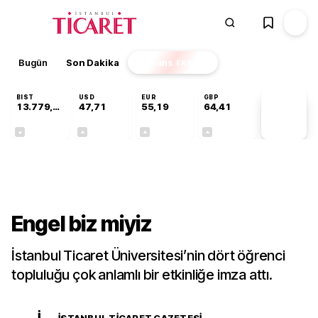
Bugün
Son Dakika
Finans
EKSTRA
BIST
USD
EUR
GBP
13.779,39
47,71
55,19
64,41
PİYASA
VERİLERİ
-0,14%
+0,18%
+0,32%
+0,38%
Gündem
Engel biz miyiz
İstanbul Ticaret Üniversitesi’nin dört öğrenci
topluluğu çok anlamlı bir etkinliğe imza attı.
İ
İSTANBUL TICARET GAZETESI