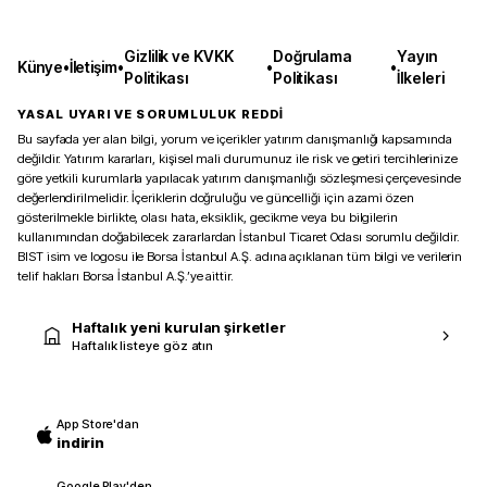
Gizlilik ve KVKK
Doğrulama
Yayın
Künye
•
İletişim
•
•
•
Politikası
Politikası
İlkeleri
YASAL UYARI VE SORUMLULUK REDDİ
Bu sayfada yer alan bilgi, yorum ve içerikler yatırım danışmanlığı kapsamında
değildir. Yatırım kararları, kişisel mali durumunuz ile risk ve getiri tercihlerinize
göre yetkili kurumlarla yapılacak yatırım danışmanlığı sözleşmesi çerçevesinde
değerlendirilmelidir. İçeriklerin doğruluğu ve güncelliği için azami özen
gösterilmekle birlikte, olası hata, eksiklik, gecikme veya bu bilgilerin
kullanımından doğabilecek zararlardan İstanbul Ticaret Odası sorumlu değildir.
BIST isim ve logosu ile Borsa İstanbul A.Ş. adına açıklanan tüm bilgi ve verilerin
telif hakları Borsa İstanbul A.Ş.’ye aittir.
Haftalık yeni kurulan şirketler
Haftalık listeye göz atın
App Store'dan
indirin
Google Play'den