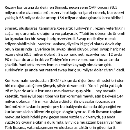
Rezerv konusuna da değinen Şimşek, geçen sene OVP öncesi 98,5
milyar dolar civarında brüt rezervin olduğuna işaret ederek, bu rezervi
yaklaşık 58 milyar dolar artırıp 156 milyar dolara çıkardıklarını bildirdi.
Şimşek, uluslararası tanımlara göre artık Türkiye'nin, rezerv yeterliliğini
sağlamış durumda olduğunu vurgulayarak, "Tabii bu dönemde önemli
tartışmalardan biri swap hariç rezervlerdi. Swap nedir diye merak
ediyor olabilirsiniz; Merkez Bankası, diyelim ki geçici olarak döviz alıp
onun karşısında TL verince bu swap işlemi oluyor. Şimdi swap hariç net
rezerv eksi 60,5 milyar dolardı. Swap hariç net rezervleri son 12 ayda
90 milyar dolar artırdık ve Türkiye'nin rezerv sorununu bu anlamda
çözdük. Yani artık rezerv konusu endişe kaynağı olmaktan çıktı.
Türkiye'nin şu anda net rezervi swap hariç 30 milyar dolar civarı." dedi.
Kur korumalı mevduattan (KKM) çıkışın da diğer önemli hedeflerinden
biri olduğuna değinen Şimşek, şöyle devam etti: “Son 1 yılda yaklaşık
98 milyar dolar kur korumalı mevduata düşüş oldu. Epey mesafe
katettik. Yani eylül başı itibarıyla kur korumalı mevduatın bakiyesi 144
milyar dolardan 46 milyar dolara düştü. Biz piyasaları bozmadan
önümüzdeki aylarda peyderpey bu bakiyenin daha da düşeceğini ve
kur korumalıdan ülkemizin çıkışını öngörüyoruz. Türk lirasının toplam
mevduat içerisindeki payı geçen sene yüzde 32 civarıydı, şu anda
yüzde 53 civarına çıkmış durumda. Bir yılda muazzam başarı var. Yani
Türk lirasına, vatandaşımızın ve uluslararası aktörlerin güveni arttı.