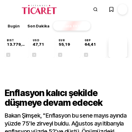
Bugün
Son Dakika
Finans
EKSTRA
BIST
USD
EUR
GBP
13.779,39
47,71
55,19
64,41
PİYASA
VERİLERİ
-0,14%
+0,18%
+0,32%
+0,38%
Gündem
Enflasyon kalıcı şekilde
düşmeye devam edecek
Bakan Şimşek, "Enflasyon bu sene mayıs ayında
yüzde 75'le zirveyi buldu. Ağustos ayı itibarıyla
enflasyon yüzde 52'ye düştü. Önümüzdeki