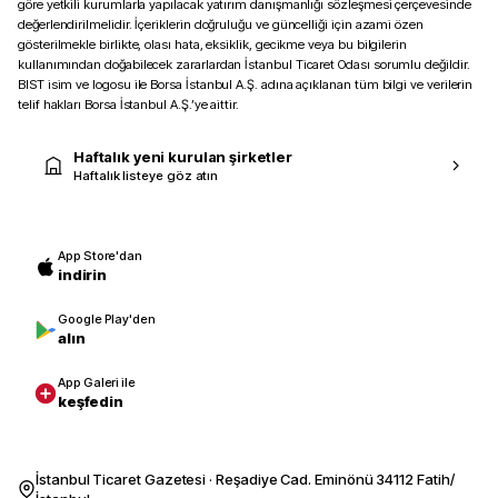
göre yetkili kurumlarla yapılacak yatırım danışmanlığı sözleşmesi çerçevesinde
değerlendirilmelidir. İçeriklerin doğruluğu ve güncelliği için azami özen
gösterilmekle birlikte, olası hata, eksiklik, gecikme veya bu bilgilerin
kullanımından doğabilecek zararlardan İstanbul Ticaret Odası sorumlu değildir.
BIST isim ve logosu ile Borsa İstanbul A.Ş. adına açıklanan tüm bilgi ve verilerin
telif hakları Borsa İstanbul A.Ş.’ye aittir.
Haftalık yeni kurulan şirketler
Haftalık listeye göz atın
App Store'dan
indirin
Google Play'den
alın
App Galeri ile
keşfedin
İstanbul Ticaret Gazetesi · Reşadiye Cad. Eminönü 34112 Fatih/