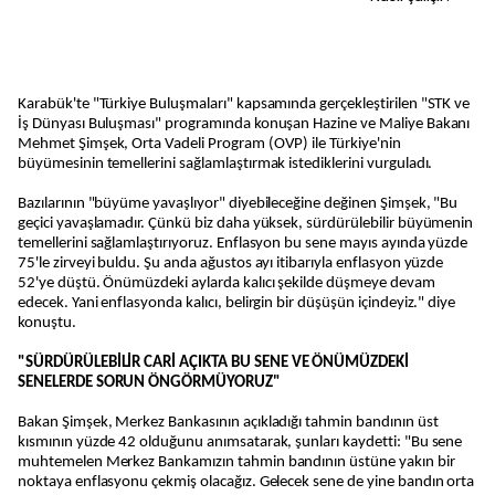
Karabük'te "Türkiye Buluşmaları" kapsamında gerçekleştirilen "STK ve
İş Dünyası Buluşması" programında konuşan Hazine ve Maliye Bakanı
Mehmet Şimşek, Orta Vadeli Program (OVP) ile Türkiye'nin
büyümesinin temellerini sağlamlaştırmak istediklerini vurguladı.
Bazılarının "büyüme yavaşlıyor" diyebileceğine değinen Şimşek, "Bu
geçici yavaşlamadır. Çünkü biz daha yüksek, sürdürülebilir büyümenin
temellerini sağlamlaştırıyoruz. Enflasyon bu sene mayıs ayında yüzde
75'le zirveyi buldu. Şu anda ağustos ayı itibarıyla enflasyon yüzde
52'ye düştü. Önümüzdeki aylarda kalıcı şekilde düşmeye devam
edecek. Yani enflasyonda kalıcı, belirgin bir düşüşün içindeyiz." diye
konuştu.
"SÜRDÜRÜLEBİLİR CARİ AÇIKTA BU SENE VE ÖNÜMÜZDEKİ
SENELERDE SORUN ÖNGÖRMÜYORUZ"
Bakan Şimşek, Merkez Bankasının açıkladığı tahmin bandının üst
kısmının yüzde 42 olduğunu anımsatarak, şunları kaydetti: "Bu sene
muhtemelen Merkez Bankamızın tahmin bandının üstüne yakın bir
noktaya enflasyonu çekmiş olacağız. Gelecek sene de yine bandın orta