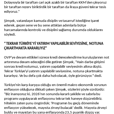
Dolayısıyla bir taraftan cari açık azaldı bir taraftan KKM’den çıkıyoruz
bir taraftan rezerv biriktirdik bir taraftan da liraya güveni tekrar tesis
ediyoruz.”
Şimşek, vatandaşın kamuda disiplin ve tasarruf istediğine işaret
ederek, geçen sene ve bu sene attıkları adımlarla bütçe
harcamalarında kontrolü ve disiplini sağlamış durumda olduklarını
söyledi.
“TEKRAR TÜRKİYE’Yİ YATIRIM YAPILABİLİR SEVİYESİNE, NOTUNA
ÇIKARTMAKTA KARARLIYIZ”
OVP'ye devam ettikleri sürece kredi derecelendirme kuruluşlarının not
artırımına devam edeceğini dile getiren Şimşek, "Hain darbe girişimi
sonrası kredi notumuz, yatırım yapılabilir seviyesinin altına düştü.
Tekrar Türkiye'yi yatırım yapılabilir seviyesine, notuna çıkartmakta
kararlıyız. Ve bu defa çok daha hızlı olacak, öyle görünüyor." dedi.
Türkiye'nin karşı karşıya olduğu en önemli makro ekonomik sorunun
enflasyon olduğuna dikkati çeken Şimşek, sözlerini şöyle sürdürdü:
"Biz inanıyoruz ki, 2026'nın sonunda kararlı şekilde ve sabırla bu
programı uygulayarak enflasyonu tekrar tek haneye düşürebiliriz.
Nitekim zaten şunu öngördük; 'Programın bu geçiş döneminde
enflasyon yükselecek, mayısta zirveyi bulacak' dedik. Mayısta zirveyi
buldu ve mayıstan bu yana enflasyonda 23,5 puanlık düşüş var.