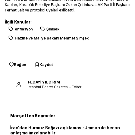
Kaplan, Karabük Belediye Başkanı Özkan Çetinkaya, AK Parti İl Başkanı
Ferhat Salt ve protokol üyeleri eşlik etti.
İlgili Konular:
enflasyon
Şimşek
Hazine ve Maliye Bakanı Mehmet Şimşek
Beğen
Kaydet
FEDAYİ YILDIRIM
İstanbul Ticaret Gazetesi – Editör
Manşetten Seçmeler
İran'dan Hürmüz Boğazı açıklaması: Umman ile her an
anlaşma imzalanabilir