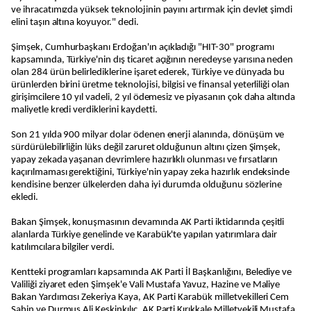
ve ihracatımızda yüksek teknolojinin payını artırmak için devlet şimdi
elini taşın altına koyuyor." dedi.
Şimşek, Cumhurbaşkanı Erdoğan'ın açıkladığı "HIT-30" programı
kapsamında, Türkiye'nin dış ticaret açığının neredeyse yarısına neden
olan 284 ürün belirlediklerine işaret ederek, Türkiye ve dünyada bu
ürünlerden birini üretme teknolojisi, bilgisi ve finansal yeterliliği olan
girişimcilere 10 yıl vadeli, 2 yıl ödemesiz ve piyasanın çok daha altında
maliyetle kredi verdiklerini kaydetti.
Son 21 yılda 900 milyar dolar ödenen enerji alanında, dönüşüm ve
sürdürülebilirliğin lüks değil zaruret olduğunun altını çizen Şimşek,
yapay zekada yaşanan devrimlere hazırlıklı olunması ve fırsatların
kaçırılmaması gerektiğini, Türkiye'nin yapay zeka hazırlık endeksinde
kendisine benzer ülkelerden daha iyi durumda olduğunu sözlerine
ekledi.
Bakan Şimşek, konuşmasının devamında AK Parti iktidarında çeşitli
alanlarda Türkiye genelinde ve Karabük'te yapılan yatırımlara dair
katılımcılara bilgiler verdi.
Kentteki programları kapsamında AK Parti İl Başkanlığını, Belediye ve
Valiliği ziyaret eden Şimşek'e Vali Mustafa Yavuz, Hazine ve Maliye
Bakan Yardımcısı Zekeriya Kaya, AK Parti Karabük milletvekilleri Cem
Şahin ve Durmuş Ali Keskinkılıç, AK Parti Kırıkkale Milletvekili Mustafa