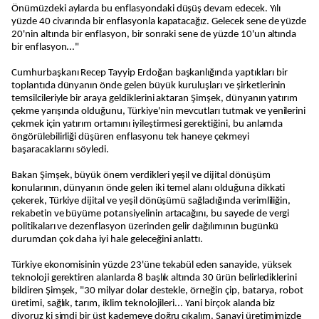
Önümüzdeki aylarda bu enflasyondaki düşüş devam edecek. Yılı
yüzde 40 civarında bir enflasyonla kapatacağız. Gelecek sene de yüzde
20'nin altında bir enflasyon, bir sonraki sene de yüzde 10'un altında
bir enflasyon..."
Cumhurbaşkanı Recep Tayyip Erdoğan başkanlığında yaptıkları bir
toplantıda dünyanın önde gelen büyük kuruluşları ve şirketlerinin
temsilcileriyle bir araya geldiklerini aktaran Şimşek, dünyanın yatırım
çekme yarışında olduğunu, Türkiye'nin mevcutları tutmak ve yenilerini
çekmek için yatırım ortamını iyileştirmesi gerektiğini, bu anlamda
öngörülebilirliği düşüren enflasyonu tek haneye çekmeyi
başaracaklarını söyledi.
Bakan Şimşek, büyük önem verdikleri yeşil ve dijital dönüşüm
konularının, dünyanın önde gelen iki temel alanı olduğuna dikkati
çekerek, Türkiye dijital ve yeşil dönüşümü sağladığında verimliliğin,
rekabetin ve büyüme potansiyelinin artacağını, bu sayede de vergi
politikaları ve dezenflasyon üzerinden gelir dağılımının bugünkü
durumdan çok daha iyi hale geleceğini anlattı.
Türkiye ekonomisinin yüzde 23'üne tekabül eden sanayide, yüksek
teknoloji gerektiren alanlarda 8 başlık altında 30 ürün belirlediklerini
bildiren Şimşek, "30 milyar dolar destekle, örneğin çip, batarya, robot
üretimi, sağlık, tarım, iklim teknolojileri... Yani birçok alanda biz
diyoruz ki şimdi bir üst kademeye doğru çıkalım. Sanayi üretimimizde