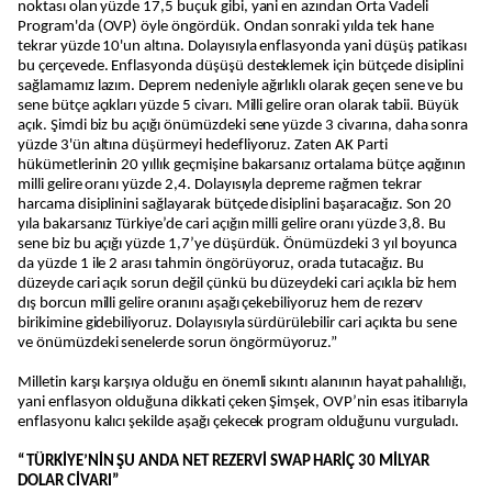
noktası olan yüzde 17,5 buçuk gibi, yani en azından Orta Vadeli
Program'da (OVP) öyle öngördük. Ondan sonraki yılda tek hane
tekrar yüzde 10'un altına. Dolayısıyla enflasyonda yani düşüş patikası
bu çerçevede. Enflasyonda düşüşü desteklemek için bütçede disiplini
sağlamamız lazım. Deprem nedeniyle ağırlıklı olarak geçen sene ve bu
sene bütçe açıkları yüzde 5 civarı. Milli gelire oran olarak tabii. Büyük
açık. Şimdi biz bu açığı önümüzdeki sene yüzde 3 civarına, daha sonra
yüzde 3'ün altına düşürmeyi hedefliyoruz. Zaten AK Parti
hükümetlerinin 20 yıllık geçmişine bakarsanız ortalama bütçe açığının
milli gelire oranı yüzde 2,4. Dolayısıyla depreme rağmen tekrar
harcama disiplinini sağlayarak bütçede disiplini başaracağız. Son 20
yıla bakarsanız Türkiye’de cari açığın milli gelire oranı yüzde 3,8. Bu
sene biz bu açığı yüzde 1,7’ye düşürdük. Önümüzdeki 3 yıl boyunca
da yüzde 1 ile 2 arası tahmin öngörüyoruz, orada tutacağız. Bu
düzeyde cari açık sorun değil çünkü bu düzeydeki cari açıkla biz hem
dış borcun milli gelire oranını aşağı çekebiliyoruz hem de rezerv
birikimine gidebiliyoruz. Dolayısıyla sürdürülebilir cari açıkta bu sene
ve önümüzdeki senelerde sorun öngörmüyoruz.”
Milletin karşı karşıya olduğu en önemli sıkıntı alanının hayat pahalılığı,
yani enflasyon olduğuna dikkati çeken Şimşek, OVP’nin esas itibarıyla
enflasyonu kalıcı şekilde aşağı çekecek program olduğunu vurguladı.
“TÜRKİYE’NİN ŞU ANDA NET REZERVİ SWAP HARİÇ 30 MİLYAR
DOLAR CİVARI”