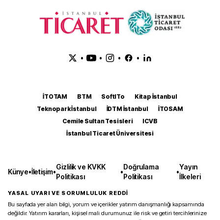
•
•
•
•
İTOTAM
BTM
SoftITo
Kitap İstanbul
Teknopark İstanbul
İDTM İstanbul
İTOSAM
Cemile Sultan Tesisleri
ICVB
İstanbul Ticaret Üniversitesi
Gizlilik ve KVKK
Doğrulama
Yayın
Künye
•
İletişim
•
•
•
Politikası
Politikası
İlkeleri
YASAL UYARI VE SORUMLULUK REDDİ
Bu sayfada yer alan bilgi, yorum ve içerikler yatırım danışmanlığı kapsamında
değildir. Yatırım kararları, kişisel mali durumunuz ile risk ve getiri tercihlerinize