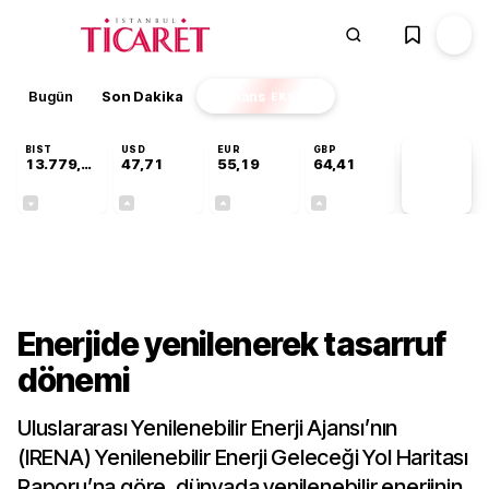
Bugün
Son Dakika
Finans
EKSTRA
BIST
USD
EUR
GBP
13.779,39
47,71
55,19
64,41
PİYASA
VERİLERİ
-0,14%
+0,18%
+0,32%
+0,38%
Sektörel
Enerjide yenilenerek tasarruf
dönemi
Uluslararası Yenilenebilir Enerji Ajansı’nın
(IRENA) Yenilenebilir Enerji Geleceği Yol Haritası
Raporu’na göre, dünyada yenilenebilir enerjinin