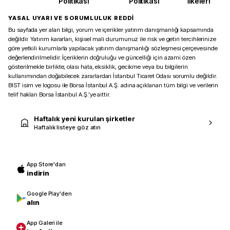
Politikası
Politikası
İlkeleri
YASAL UYARI VE SORUMLULUK REDDİ
Bu sayfada yer alan bilgi, yorum ve içerikler yatırım danışmanlığı kapsamında
değildir. Yatırım kararları, kişisel mali durumunuz ile risk ve getiri tercihlerinize
göre yetkili kurumlarla yapılacak yatırım danışmanlığı sözleşmesi çerçevesinde
değerlendirilmelidir. İçeriklerin doğruluğu ve güncelliği için azami özen
gösterilmekle birlikte, olası hata, eksiklik, gecikme veya bu bilgilerin
kullanımından doğabilecek zararlardan İstanbul Ticaret Odası sorumlu değildir.
BIST isim ve logosu ile Borsa İstanbul A.Ş. adına açıklanan tüm bilgi ve verilerin
telif hakları Borsa İstanbul A.Ş.’ye aittir.
Haftalık yeni kurulan şirketler
Haftalık listeye göz atın
App Store'dan
indirin
Google Play'den
alın
App Galeri ile