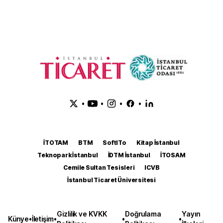
•
•
•
•
İTOTAM
BTM
SoftITo
Kitap İstanbul
Teknopark İstanbul
İDTM İstanbul
İTOSAM
Cemile Sultan Tesisleri
ICVB
İstanbul Ticaret Üniversitesi
Gizlilik ve KVKK
Doğrulama
Yayın
Künye
•
İletişim
•
•
•