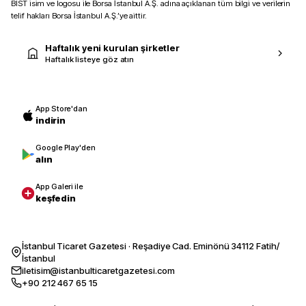
BIST isim ve logosu ile Borsa İstanbul A.Ş. adına açıklanan tüm bilgi ve verilerin
telif hakları Borsa İstanbul A.Ş.’ye aittir.
Haftalık yeni kurulan şirketler
Haftalık listeye göz atın
App Store'dan
indirin
Google Play'den
alın
App Galeri ile
keşfedin
İstanbul Ticaret Gazetesi · Reşadiye Cad. Eminönü 34112 Fatih/
İstanbul
iletisim@istanbulticaretgazetesi.com
+90 212 467 65 15