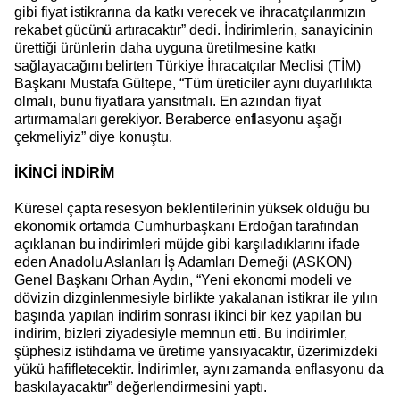
gibi fiyat istikrarına da katkı verecek ve ihracatçılarımızın
rekabet gücünü artıracaktır” dedi. İndirimlerin, sanayicinin
ürettiği ürünlerin daha uyguna üretilmesine katkı
sağlayacağını belirten Türkiye İhracatçılar Meclisi (TİM)
Başkanı Mustafa Gültepe, “Tüm üreticiler aynı duyarlılıkta
olmalı, bunu fiyatlara yansıtmalı. En azından fiyat
artırmamaları gerekiyor. Beraberce enflasyonu aşağı
çekmeliyiz” diye konuştu.
İKİNCİ İNDİRİM
Küresel çapta resesyon beklentilerinin yüksek olduğu bu
ekonomik ortamda Cumhurbaşkanı Erdoğan tarafından
açıklanan bu indirimleri müjde gibi karşıladıklarını ifade
eden Anadolu Aslanları İş Adamları Derneği (ASKON)
Genel Başkanı Orhan Aydın, “Yeni ekonomi modeli ve
dövizin dizginlenmesiyle birlikte yakalanan istikrar ile yılın
başında yapılan indirim sonrası ikinci bir kez yapılan bu
indirim, bizleri ziyadesiyle memnun etti. Bu indirimler,
şüphesiz istihdama ve üretime yansıyacaktır, üzerimizdeki
yükü hafifletecektir. İndirimler, aynı zamanda enflasyonu da
baskılayacaktır” değerlendirmesini yaptı.