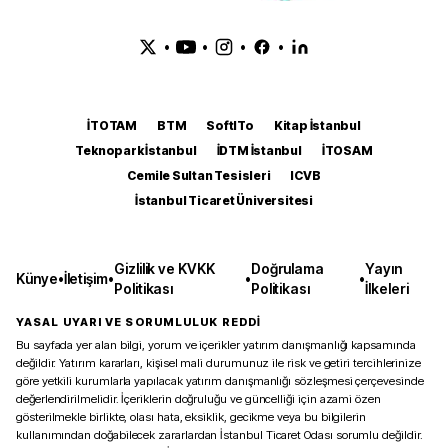
•
•
•
•
İTOTAM
BTM
SoftITo
Kitap İstanbul
Teknopark İstanbul
İDTM İstanbul
İTOSAM
Cemile Sultan Tesisleri
ICVB
İstanbul Ticaret Üniversitesi
Gizlilik ve KVKK
Doğrulama
Yayın
Künye
•
İletişim
•
•
•
Politikası
Politikası
İlkeleri
YASAL UYARI VE SORUMLULUK REDDİ
Bu sayfada yer alan bilgi, yorum ve içerikler yatırım danışmanlığı kapsamında
değildir. Yatırım kararları, kişisel mali durumunuz ile risk ve getiri tercihlerinize
göre yetkili kurumlarla yapılacak yatırım danışmanlığı sözleşmesi çerçevesinde
değerlendirilmelidir. İçeriklerin doğruluğu ve güncelliği için azami özen
gösterilmekle birlikte, olası hata, eksiklik, gecikme veya bu bilgilerin
kullanımından doğabilecek zararlardan İstanbul Ticaret Odası sorumlu değildir.