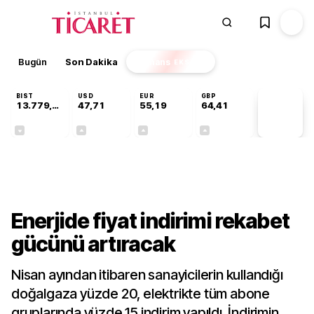
Bugün
Son Dakika
Finans
EKSTRA
BIST
USD
EUR
GBP
13.779,39
47,71
55,19
64,41
PİYASA
VERİLERİ
-0,14%
+0,18%
+0,32%
+0,38%
Sektörel
Enerjide fiyat indirimi rekabet
gücünü artıracak
Nisan ayından itibaren sanayicilerin kullandığı
doğalgaza yüzde 20, elektrikte tüm abone
gruplarında yüzde 15 indirim yapıldı. İndirimin