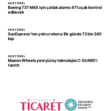
SEKTÖREL
Boeing 737 MAX için çatlak alarmı: 471 uçak kontrol
edilecek
SEKTÖREL
SunExpress’ten yolcu rekoru: Bir günde 72 bin 340
kişi
SEKTÖREL
Maxion Wheels yeni yüzey teknolojisi C-GUARD’ı
tanıttı