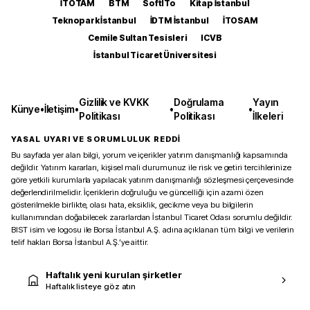
İTOTAM
BTM
SoftITo
Kitap İstanbul
Teknopark İstanbul
İDTM İstanbul
İTOSAM
Cemile Sultan Tesisleri
ICVB
İstanbul Ticaret Üniversitesi
Gizlilik ve KVKK
Doğrulama
Yayın
Künye
•
İletişim
•
•
•
Politikası
Politikası
İlkeleri
YASAL UYARI VE SORUMLULUK REDDİ
Bu sayfada yer alan bilgi, yorum ve içerikler yatırım danışmanlığı kapsamında
değildir. Yatırım kararları, kişisel mali durumunuz ile risk ve getiri tercihlerinize
göre yetkili kurumlarla yapılacak yatırım danışmanlığı sözleşmesi çerçevesinde
değerlendirilmelidir. İçeriklerin doğruluğu ve güncelliği için azami özen
gösterilmekle birlikte, olası hata, eksiklik, gecikme veya bu bilgilerin
kullanımından doğabilecek zararlardan İstanbul Ticaret Odası sorumlu değildir.
BIST isim ve logosu ile Borsa İstanbul A.Ş. adına açıklanan tüm bilgi ve verilerin
telif hakları Borsa İstanbul A.Ş.’ye aittir.
Haftalık yeni kurulan şirketler
Haftalık listeye göz atın