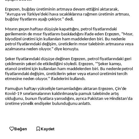
Ergezen, buğday üretiminin artmaya devam ettiğini aktararak,
"Avrupa ve Türkiye'deki hava sıcaklıklarına rağmen üretimin artması,
buğday fiyatlarını aşağı çekiyor." dedi.
Mısırın geçen haftayı düşüşle kapattığını, petrol fiyatlarındaki
gerilemenin de mısır fiyatlarını baskıladığını ifade eden Ergezen, "Mısır,
biyodizel üretimi için kullanılan ham maddelerden biri. Bu nedenle
petrol fiyatlarındaki değişim, üreticilerin mısır talebinin artmasına veya
azalmasına neden oluyor." diye konuştu.
Şeker fiyatlarındaki düşüşe değinen Ergezen, petrol fiyatlarındaki geri
çekilmenin şekeri de etkilediğini söyledi. Ergezen, '"Şeker kamışı,
etanol üretimi için kullanılan ham maddelerden biri. Bu nedenle petrol
fiyatlarındaki değişim, üreticilerin şeker veya etanol üretimini tercih
etmesine neden oluyor." ifadelerini kullandı.
Pamuğun haftayı yükselişle tamamladığını aktaran Ergezen, Çin'de
Kovid-19 sınırlamalarının kaldırılmasıyla pamuk talebinde artış
olduğunu, bunun fiyatlara yansıdığını, ayrıca Pakistan ve Hindistan'da
üretime yönelik endişeler bulunduğunu anlattı.
Beğen
Kaydet