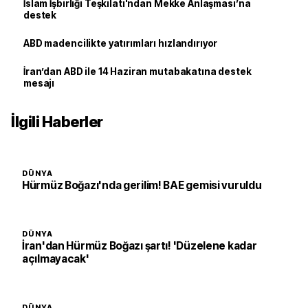
İslam İşbirliği Teşkilatı'ndan Mekke Anlaşması’na
destek
ABD madencilikte yatırımları hızlandırıyor
İran’dan ABD ile 14 Haziran mutabakatına destek
mesajı
İlgili Haberler
DÜNYA
Hürmüz Boğazı'nda gerilim! BAE gemisi vuruldu
DÜNYA
İran'dan Hürmüz Boğazı şartı! 'Düzelene kadar
açılmayacak'
DÜNYA