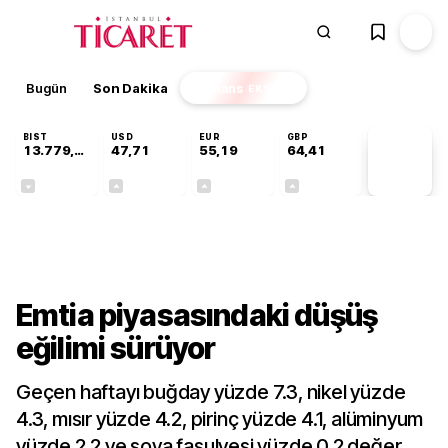
Bugün
Son Dakika
Finans
EKSTRA
BIST
USD
EUR
GBP
13.779,39
47,71
55,19
64,41
PİYASA
VERİLERİ
-0,14%
+0,18%
+0,32%
+0,38%
Dünya
Emtia piyasasındaki düşüş
eğilimi sürüyor
Geçen haftayı buğday yüzde 7.3, nikel yüzde
4.3, mısır yüzde 4.2, pirinç yüzde 4.1, alüminyum
yüzde 2.2 ve soya fasulyesi yüzde 0.2 değer