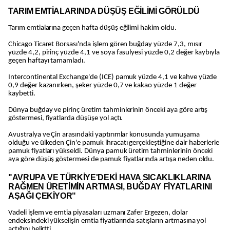
TARIM EMTİALARINDA DÜŞÜŞ EĞİLİMİ GÖRÜLDÜ
Tarım emtialarına geçen hafta düşüş eğilimi hakim oldu.
Chicago Ticaret Borsası'nda işlem gören buğday yüzde 7,3, mısır
yüzde 4,2, pirinç yüzde 4,1 ve soya fasulyesi yüzde 0,2 değer kaybıyla
geçen haftayı tamamladı.
Intercontinental Exchange'de (ICE) pamuk yüzde 4,1 ve kahve yüzde
0,9 değer kazanırken, şeker yüzde 0,7 ve kakao yüzde 1 değer
kaybetti.
Dünya buğday ve pirinç üretim tahminlerinin önceki aya göre artış
göstermesi, fiyatlarda düşüşe yol açtı.
Avustralya ve Çin arasındaki yaptırımlar konusunda yumuşama
olduğu ve ülkeden Çin'e pamuk ihracatı gerçekleştiğine dair haberlerle
pamuk fiyatları yükseldi. Dünya pamuk üretim tahminlerinin önceki
aya göre düşüş göstermesi de pamuk fiyatlarında artışa neden oldu.
"AVRUPA VE TÜRKİYE'DEKİ HAVA SICAKLIKLARINA
RAĞMEN ÜRETİMİN ARTMASI, BUĞDAY FİYATLARINI
AŞAĞI ÇEKİYOR"
Vadeli işlem ve emtia piyasaları uzmanı Zafer Ergezen, dolar
endeksindeki yükselişin emtia fiyatlarında satışların artmasına yol
açtığını belirtti.