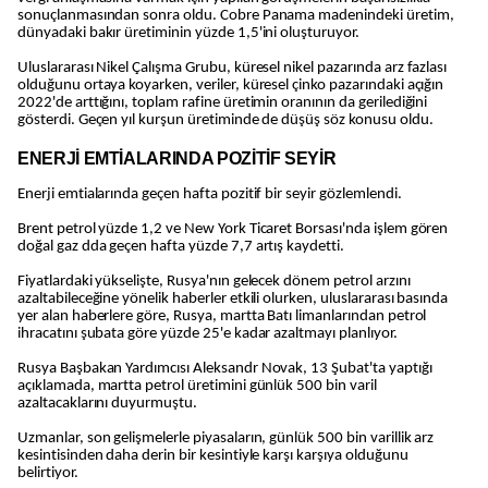
sonuçlanmasından sonra oldu. Cobre Panama madenindeki üretim,
dünyadaki bakır üretiminin yüzde 1,5'ini oluşturuyor.
Uluslararası Nikel Çalışma Grubu, küresel nikel pazarında arz fazlası
olduğunu ortaya koyarken, veriler, küresel çinko pazarındaki açığın
2022'de arttığını, toplam rafine üretimin oranının da gerilediğini
gösterdi. Geçen yıl kurşun üretiminde de düşüş söz konusu oldu.
ENERJİ EMTİALARINDA POZİTİF SEYİR
Enerji emtialarında geçen hafta pozitif bir seyir gözlemlendi.
Brent petrol yüzde 1,2 ve New York Ticaret Borsası'nda işlem gören
doğal gaz dda geçen hafta yüzde 7,7 artış kaydetti.
Fiyatlardaki yükselişte, Rusya'nın gelecek dönem petrol arzını
azaltabileceğine yönelik haberler etkili olurken, uluslararası basında
yer alan haberlere göre, Rusya, martta Batı limanlarından petrol
ihracatını şubata göre yüzde 25'e kadar azaltmayı planlıyor.
Rusya Başbakan Yardımcısı Aleksandr Novak, 13 Şubat'ta yaptığı
açıklamada, martta petrol üretimini günlük 500 bin varil
azaltacaklarını duyurmuştu.
Uzmanlar, son gelişmelerle piyasaların, günlük 500 bin varillik arz
kesintisinden daha derin bir kesintiyle karşı karşıya olduğunu
belirtiyor.