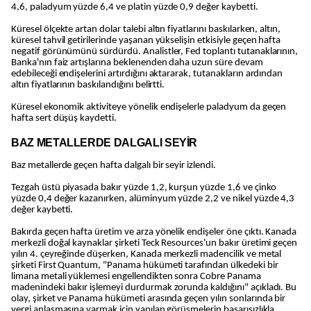
4,6, paladyum yüzde 6,4 ve platin yüzde 0,9 değer kaybetti.
Küresel ölçekte artan dolar talebi altın fiyatlarını baskılarken, altın,
küresel tahvil getirilerinde yaşanan yükselişin etkisiyle geçen hafta
negatif görünümünü sürdürdü. Analistler, Fed toplantı tutanaklarının,
Banka'nın faiz artışlarına beklenenden daha uzun süre devam
edebileceği endişelerini artırdığını aktararak, tutanakların ardından
altın fiyatlarının baskılandığını belirtti.
Küresel ekonomik aktiviteye yönelik endişelerle paladyum da geçen
hafta sert düşüş kaydetti.
BAZ METALLERDE DALGALI SEYİR
Baz metallerde geçen hafta dalgalı bir seyir izlendi.
Tezgah üstü piyasada bakır yüzde 1,2, kurşun yüzde 1,6 ve çinko
yüzde 0,4 değer kazanırken, alüminyum yüzde 2,2 ve nikel yüzde 4,3
değer kaybetti.
Bakırda geçen hafta üretim ve arza yönelik endişeler öne çıktı. Kanada
merkezli doğal kaynaklar şirketi Teck Resources'un bakır üretimi geçen
yılın 4. çeyreğinde düşerken, Kanada merkezli madencilik ve metal
şirketi First Quantum, "Panama hükümeti tarafından ülkedeki bir
limana metali yüklemesi engellendikten sonra Cobre Panama
madenindeki bakır işlemeyi durdurmak zorunda kaldığını" açıkladı. Bu
olay, şirket ve Panama hükümeti arasında geçen yılın sonlarında bir
vergi anlaşmasına varmak için yapılan görüşmelerin başarısızlıkla