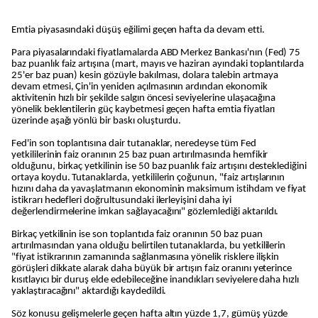
Emtia piyasasındaki düşüş eğilimi geçen hafta da devam etti.
Para piyasalarındaki fiyatlamalarda ABD Merkez Bankası'nın (Fed) 75
baz puanlık faiz artışına (mart, mayıs ve haziran ayındaki toplantılarda
25'er baz puan) kesin gözüyle bakılması, dolara talebin artmaya
devam etmesi, Çin'in yeniden açılmasının ardından ekonomik
aktivitenin hızlı bir şekilde salgın öncesi seviyelerine ulaşacağına
yönelik beklentilerin güç kaybetmesi geçen hafta emtia fiyatları
üzerinde aşağı yönlü bir baskı oluşturdu.
Fed'in son toplantısına dair tutanaklar, neredeyse tüm Fed
yetkililerinin faiz oranının 25 baz puan artırılmasında hemfikir
olduğunu, birkaç yetkilinin ise 50 baz puanlık faiz artışını desteklediğini
ortaya koydu. Tutanaklarda, yetkililerin çoğunun, "faiz artışlarının
hızını daha da yavaşlatmanın ekonominin maksimum istihdam ve fiyat
istikrarı hedefleri doğrultusundaki ilerleyişini daha iyi
değerlendirmelerine imkan sağlayacağını" gözlemlediği aktarıldı.
Birkaç yetkilinin ise son toplantıda faiz oranının 50 baz puan
artırılmasından yana olduğu belirtilen tutanaklarda, bu yetkililerin
"fiyat istikrarının zamanında sağlanmasına yönelik risklere ilişkin
görüşleri dikkate alarak daha büyük bir artışın faiz oranını yeterince
kısıtlayıcı bir duruş elde edebileceğine inandıkları seviyelere daha hızlı
yaklaştıracağını" aktardığı kaydedildi.
Söz konusu gelişmelerle geçen hafta altın yüzde 1,7, gümüş yüzde