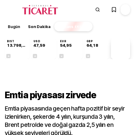
Bugün
Son Dakika
Finans
EKSTRA
BIST
USD
EUR
GBP
13.798,82
47,59
54,95
64,18
PİYASA
VERİLERİ
+0,70%
+0,05%
-0,10%
+0,13%
Sektörel
Emtia piyasası zirvede
Emtia piyasasında geçen hafta pozitif bir seyir
izlenirken, şekerde 4 yılın, kurşunda 3 yılın,
Brent petrolde ve doğal gazda 2,5 yılın en
yüksek seviyeleri görüldü.