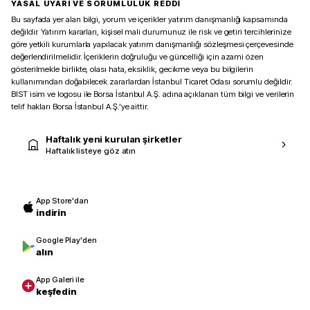
YASAL UYARI VE SORUMLULUK REDDİ
Bu sayfada yer alan bilgi, yorum ve içerikler yatırım danışmanlığı kapsamında
değildir. Yatırım kararları, kişisel mali durumunuz ile risk ve getiri tercihlerinize
göre yetkili kurumlarla yapılacak yatırım danışmanlığı sözleşmesi çerçevesinde
değerlendirilmelidir. İçeriklerin doğruluğu ve güncelliği için azami özen
gösterilmekle birlikte, olası hata, eksiklik, gecikme veya bu bilgilerin
kullanımından doğabilecek zararlardan İstanbul Ticaret Odası sorumlu değildir.
BIST isim ve logosu ile Borsa İstanbul A.Ş. adına açıklanan tüm bilgi ve verilerin
telif hakları Borsa İstanbul A.Ş.’ye aittir.
Haftalık yeni kurulan şirketler
Haftalık listeye göz atın
App Store'dan
indirin
Google Play'den
alın
App Galeri ile
keşfedin