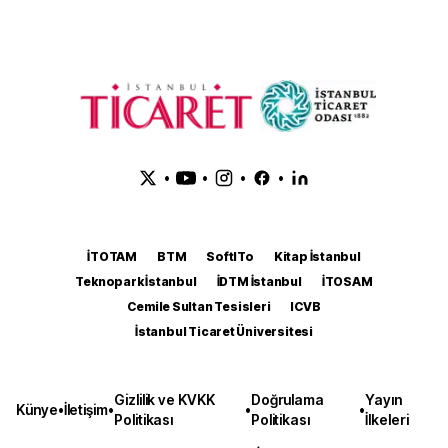
•
•
•
•
İTOTAM
BTM
SoftITo
Kitap İstanbul
Teknopark İstanbul
İDTM İstanbul
İTOSAM
Cemile Sultan Tesisleri
ICVB
İstanbul Ticaret Üniversitesi
Gizlilik ve KVKK
Doğrulama
Yayın
Künye
•
İletişim
•
•
•
Politikası
Politikası
İlkeleri