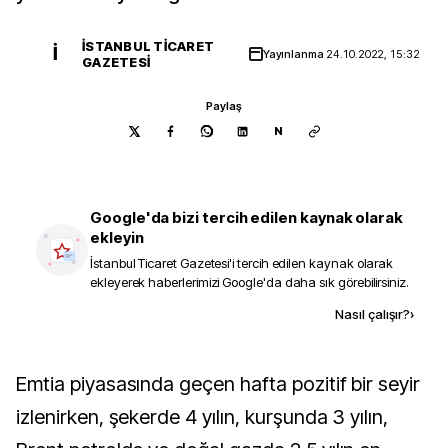
İSTANBUL TICARET
İ
Yayınlanma
24.10.2022, 15:32
GAZETESI
Paylaş
N
Google'da bizi tercih edilen kaynak olarak
ekleyin
İstanbul Ticaret Gazetesi
'i tercih edilen kaynak olarak
ekleyerek haberlerimizi Google'da daha sık görebilirsiniz.
Kaynak ekle
Nasıl çalışır?
›
Emtia piyasasında geçen hafta pozitif bir seyir
izlenirken, şekerde 4 yılın, kurşunda 3 yılın,