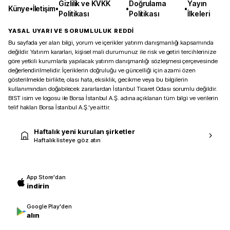
Gizlilik ve KVKK
Doğrulama
Yayın
Künye
•
İletişim
•
•
•
Politikası
Politikası
İlkeleri
YASAL UYARI VE SORUMLULUK REDDİ
Bu sayfada yer alan bilgi, yorum ve içerikler yatırım danışmanlığı kapsamında
değildir. Yatırım kararları, kişisel mali durumunuz ile risk ve getiri tercihlerinize
göre yetkili kurumlarla yapılacak yatırım danışmanlığı sözleşmesi çerçevesinde
değerlendirilmelidir. İçeriklerin doğruluğu ve güncelliği için azami özen
gösterilmekle birlikte, olası hata, eksiklik, gecikme veya bu bilgilerin
kullanımından doğabilecek zararlardan İstanbul Ticaret Odası sorumlu değildir.
BIST isim ve logosu ile Borsa İstanbul A.Ş. adına açıklanan tüm bilgi ve verilerin
telif hakları Borsa İstanbul A.Ş.’ye aittir.
Haftalık yeni kurulan şirketler
Haftalık listeye göz atın
App Store'dan
indirin
Google Play'den
alın