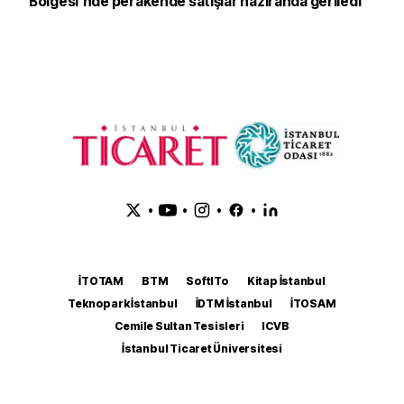
Bölgesi'nde perakende satışlar haziranda geriledi
•
•
•
•
İTOTAM
BTM
SoftITo
Kitap İstanbul
Teknopark İstanbul
İDTM İstanbul
İTOSAM
Cemile Sultan Tesisleri
ICVB
İstanbul Ticaret Üniversitesi