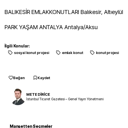
BALIKESİR EMLAKKONUTLARI Balıkesir, Altıeylül
PARK YAŞAM ANTALYA Antalya/Aksu
İlgili Konular:
sosyal konut projesi
emlak konut
konut projesi
Beğen
Kaydet
METE DİRİCE
İstanbul Ticaret Gazetesi – Genel Yayın Yönetmeni
Manşetten Seçmeler