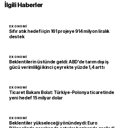
İlgili Haberler
EKONOMI
Sıfır atık hedefi için 161 projeye 914 milyon liralık
destek
EKONOMI
Beklentilerin üstünde geldi: ABD’de tarım dışı iş
gücü verimliliği ikinci çeyrekte yüzde 1,4 arttı
EKONOMI
Ticaret Bakanı Bolat: Türkiye-Polonya ticaretinde
yeni hedef 15 milyar dolar
EKONOMI
Beklentiler yükseleceği yönündeydi: Euro