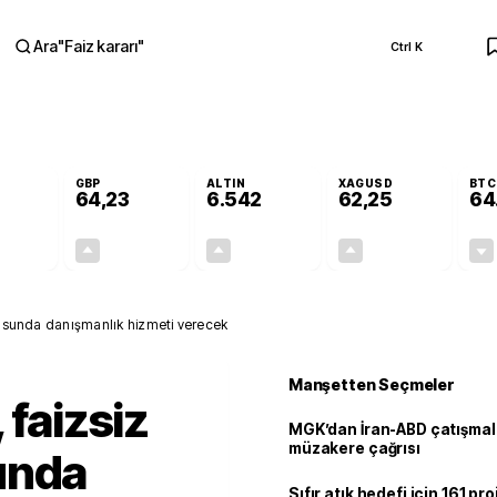
Ara
"
Faiz kararı
"
Ctrl K
RA
GBP
ALTIN
XAGUSD
BTC
64,23
6.542
62,25
64
+0,00%
+0,09%
+0,76%
+1,22%
0,00
0,06
49,21
0,75
nusunda danışmanlık hizmeti verecek
Manşetten Seçmeler
 faizsiz
MGK’dan İran-ABD çatışmala
müzakere çağrısı
unda
Sıfır atık hedefi için 161 pr