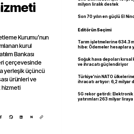
izmeti
milyon liralık destek
Son 70 yılın en güçlü El Nin
Editörün Seçimi
etleme Kurumu’nun
Tarım işletmelerine 634.3 m
mlanan kurul
hibe: Ödemeler hesaplara ya
atılım Bankası
Soğuk hava depoları kırsal 
leri çerçevesinde
ve ihracatı güçlendiriyor
da yerleşik üçüncü
Türkiye'nin NATO ülkeleri
ası ürünleri ve
ihracatı artıyor: 6,2 milyar d
 hizmeti
milyar doları aştı
5G rekor getirdi: Elektroni
yatırımları 263 milyar liraya
N