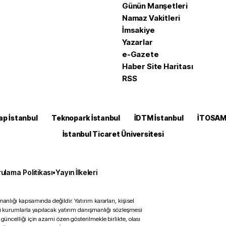
Günün Manşetleri
Namaz Vakitleri
İmsakiye
Yazarlar
e-Gazete
Haber Site Haritası
RSS
ap İstanbul
Teknopark İstanbul
İDTM İstanbul
İTOSA
İstanbul Ticaret Üniversitesi
ulama Politikası
•
Yayın İlkeleri
anlığı kapsamında değildir. Yatırım kararları, kişisel
ili kurumlarla yapılacak yatırım danışmanlığı sözleşmesi
 güncelliği için azami özen gösterilmekle birlikte, olası