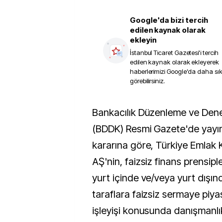
Google'da bizi tercih
edilen kaynak olarak
ekleyin
İstanbul Ticaret Gazetesi
'i tercih
edilen kaynak olarak ekleyerek
haberlerimizi Google'da daha sı
görebilirsiniz.
Bankacılık Düzenleme ve Denetleme Kurumu’nun
(BDDK) Resmi Gazete'de yayı
kararına göre, Türkiye Emlak 
AŞ'nin, faizsiz finans prensip
yurt içinde ve/veya yurt dışın
taraflara faizsiz sermaye piya
işleyişi konusunda danışmanlı