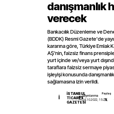
danışmanlık h
verecek
Bankacılık Düzenleme ve Den
(BDDK) Resmi Gazete'de yayı
kararına göre, Türkiye Emlak K
AŞ'nin, faizsiz finans prensip
yurt içinde ve/veya yurt dışın
taraflara faizsiz sermaye piyas
işleyişi konusunda danışmanlık
sağlamasına izin verildi.
İSTANBUL
Paylaş
Yayınlanma
İ
TICARET
24.10.2022, 15:20
GAZETESI