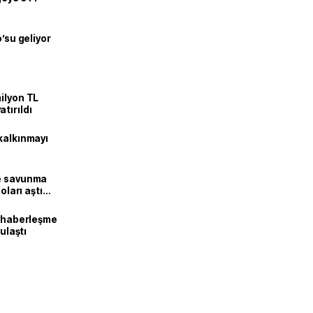
o’su geliyor
ilyon TL
tırıldı
kalkınmayı
ne savunma
oları aştı
k haberleşme
 ulaştı