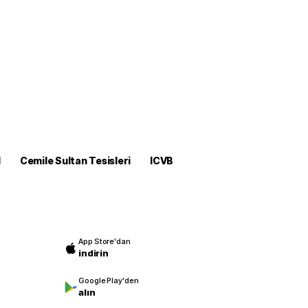
M
Cemile Sultan Tesisleri
ICVB
App Store'dan
indirin
Google Play'den
alın