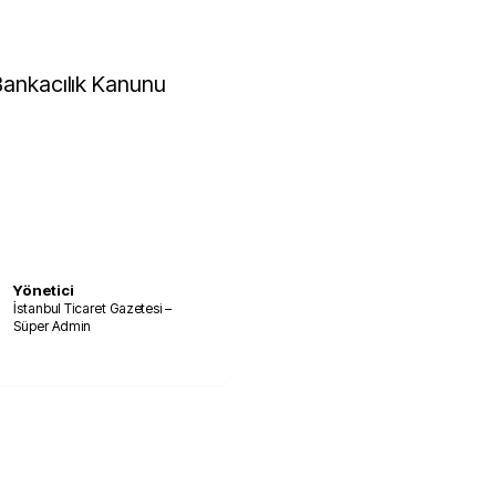
 Bankacılık Kanunu
Yönetici
İstanbul Ticaret Gazetesi –
Süper Admin