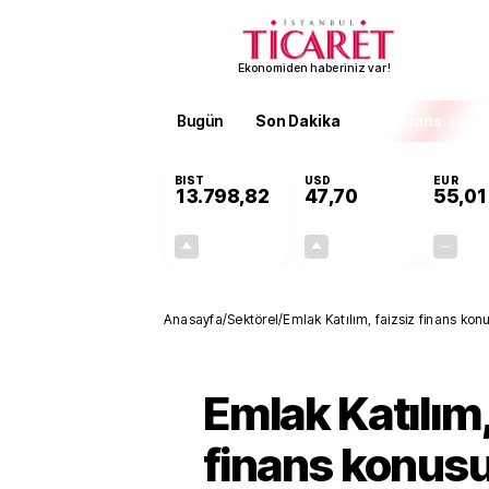
Ekonomiden haberiniz var!
Bugün
Son Dakika
Finans
EKST
BIST
USD
EUR
13.798,82
47,70
55,01
+0,70%
+0,16%
95,68
0,08
Anasayfa
/
Sektörel
/
Emlak Katılım, faizsiz finans ko
Emlak Katılım,
finans konus