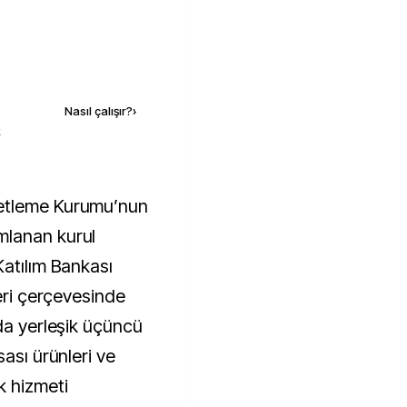
Kaynak ekle
Nasıl çalışır?
›
k
mlanan kurul
Katılım Bankası
leri çerçevesinde
da yerleşik üçüncü
sası ürünleri ve
k hizmeti