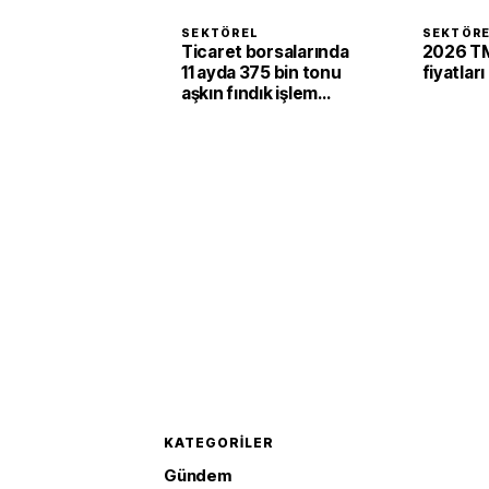
SEKTÖREL
SEKTÖR
Ticaret borsalarında
2026 TM
11 ayda 375 bin tonu
fiyatları
aşkın fındık işlem
gördü
KATEGORILER
Gündem