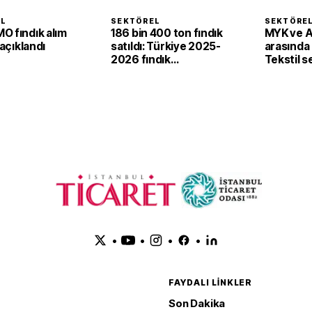
EL
SEKTÖREL
SEKTÖRE
O fındık alım
186 bin 400 ton fındık
MYK ve 
 açıklandı
satıldı: Türkiye 2025-
arasında i
2026 fındık
Tekstil 
sezonunda 2,4 milyar
'yeşil ve d
dolar gelir sağladı
dönüşü
•
•
•
•
FAYDALI LINKLER
Son Dakika