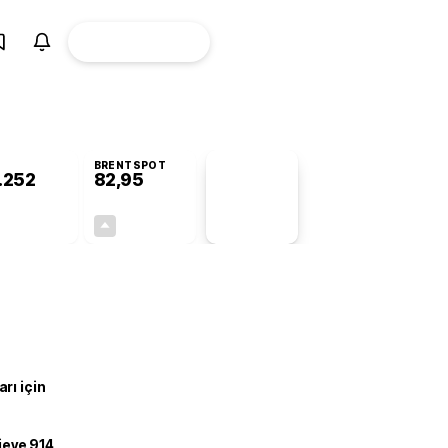
ÜYE
CANLI BORSA
Girişi
BRENTSPOT
.252
82,95
PİYASA
VERİLERİ
-0,71%
+0,21%
+0,00
0,17
rı için
ojeye 914