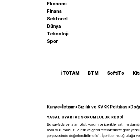
Ekonomi
Finans
Sektörel
Dünya
Teknoloji
Spor
İTOTAM
BTM
SoftITo
Kit
Künye
•
İletişim
•
Gizlilik ve KVKK Politikası
•
Doğr
YASAL UYARI VE SORUMLULUK REDDİ
Bu sayfada yer alan bilgi, yorum ve içerikler yatırım danışm
mali durumunuz ile risk ve getiri tercihlerinize göre yetk
çerçevesinde değerlendirilmelidir. İçeriklerin doğruluğu ve