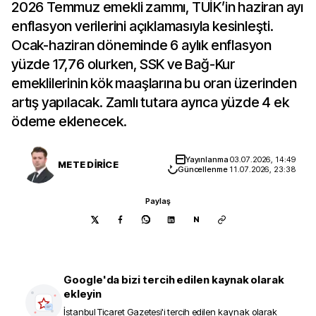
2026 Temmuz emekli zammı, TÜİK’in haziran ayı
enflasyon verilerini açıklamasıyla kesinleşti.
Ocak-haziran döneminde 6 aylık enflasyon
yüzde 17,76 olurken, SSK ve Bağ-Kur
emeklilerinin kök maaşlarına bu oran üzerinden
artış yapılacak. Zamlı tutara ayrıca yüzde 4 ek
ödeme eklenecek.
Yayınlanma
03.07.2026, 14:49
METE DİRİCE
Güncellenme
11.07.2026, 23:38
Paylaş
N
Google'da bizi tercih edilen kaynak olarak
ekleyin
İstanbul Ticaret Gazetesi
'i tercih edilen kaynak olarak