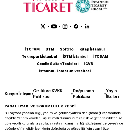
•
•
•
•
İTOTAM
BTM
SoftITo
Kitap İstanbul
Teknopark İstanbul
İDTM İstanbul
İTOSAM
Cemile Sultan Tesisleri
ICVB
İstanbul Ticaret Üniversitesi
Gizlilik ve KVKK
Doğrulama
Yayın
Künye
•
İletişim
•
•
•
Politikası
Politikası
İlkeleri
YASAL UYARI VE SORUMLULUK REDDİ
Bu sayfada yer alan bilgi, yorum ve içerikler yatırım danışmanlığı kapsamında
değildir. Yatırım kararları, kişisel mali durumunuz ile risk ve getiri tercihlerinize
göre yetkili kurumlarla yapılacak yatırım danışmanlığı sözleşmesi çerçevesinde
değerlendirilmelidir. İçeriklerin doğruluğu ve güncelliği için azami özen