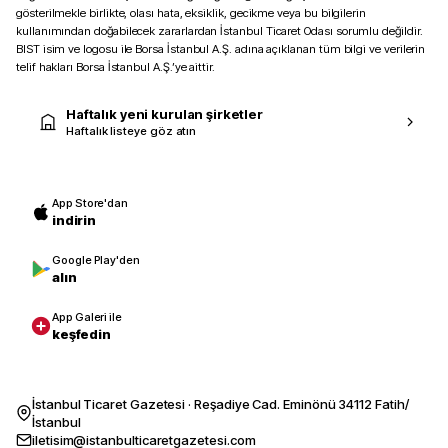
gösterilmekle birlikte, olası hata, eksiklik, gecikme veya bu bilgilerin
kullanımından doğabilecek zararlardan İstanbul Ticaret Odası sorumlu değildir.
BIST isim ve logosu ile Borsa İstanbul A.Ş. adına açıklanan tüm bilgi ve verilerin
telif hakları Borsa İstanbul A.Ş.’ye aittir.
Haftalık yeni kurulan şirketler
Haftalık listeye göz atın
App Store'dan
indirin
Google Play'den
alın
App Galeri ile
keşfedin
İstanbul Ticaret Gazetesi · Reşadiye Cad. Eminönü 34112 Fatih/
İstanbul
iletisim@istanbulticaretgazetesi.com