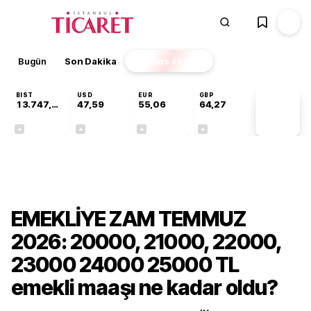
Bugün
Son Dakika
Finans
EKSTRA
BIST
USD
EUR
GBP
13.747,72
47,59
55,06
64,27
PİYASA
VERİLERİ
+0,33%
+0,06%
+0,09%
+0,26%
Ekonomi
EMEKLİYE ZAM TEMMUZ
2026: 20000, 21000, 22000,
23000 24000 25000 TL
emekli maaşı ne kadar oldu?