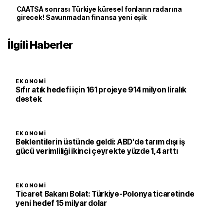
CAATSA sonrası Türkiye küresel fonların radarına
girecek! Savunmadan finansa yeni eşik
İlgili Haberler
EKONOMI
Sıfır atık hedefi için 161 projeye 914 milyon liralık
destek
EKONOMI
Beklentilerin üstünde geldi: ABD’de tarım dışı iş
gücü verimliliği ikinci çeyrekte yüzde 1,4 arttı
EKONOMI
Ticaret Bakanı Bolat: Türkiye-Polonya ticaretinde
yeni hedef 15 milyar dolar