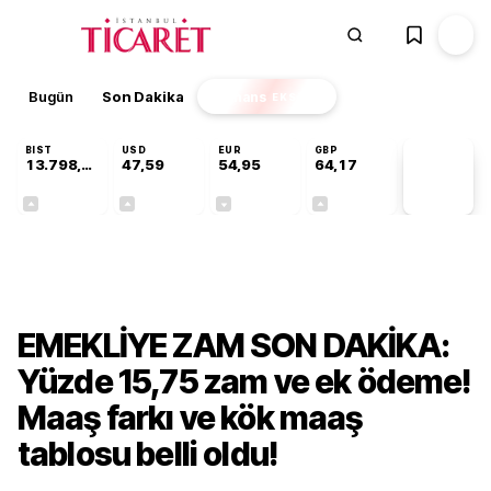
Bugün
Son Dakika
Finans
EKSTRA
BIST
USD
EUR
GBP
13.798,82
47,59
54,95
64,17
PİYASA
VERİLERİ
+0,70%
+0,05%
-0,11%
+0,12%
Ekonomi
EMEKLİYE ZAM SON DAKİKA:
Yüzde 15,75 zam ve ek ödeme!
Maaş farkı ve kök maaş
tablosu belli oldu!