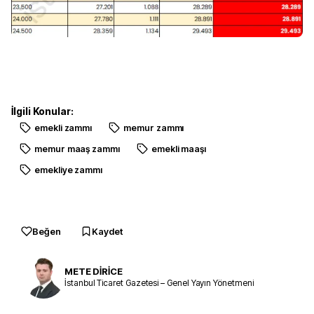
İlgili Konular:
emekli zammı
memur zammı
memur maaş zammı
emekli maaşı
emekliye zammı
Beğen
Kaydet
METE DİRİCE
İstanbul Ticaret Gazetesi – Genel Yayın Yönetmeni