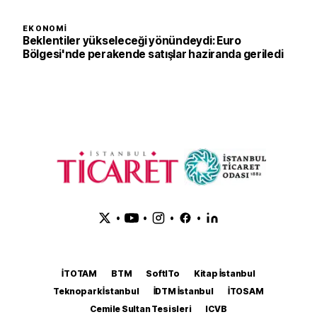
EKONOMI
Beklentiler yükseleceği yönündeydi: Euro
Bölgesi'nde perakende satışlar haziranda geriledi
•
•
•
•
İTOTAM
BTM
SoftITo
Kitap İstanbul
Teknopark İstanbul
İDTM İstanbul
İTOSAM
Cemile Sultan Tesisleri
ICVB