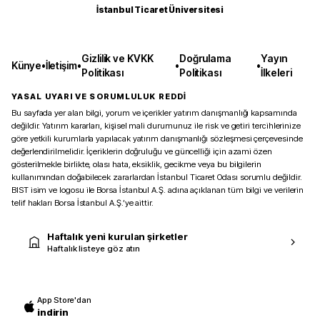
İstanbul Ticaret Üniversitesi
Gizlilik ve KVKK
Doğrulama
Yayın
Künye
•
İletişim
•
•
•
Politikası
Politikası
İlkeleri
YASAL UYARI VE SORUMLULUK REDDİ
Bu sayfada yer alan bilgi, yorum ve içerikler yatırım danışmanlığı kapsamında
değildir. Yatırım kararları, kişisel mali durumunuz ile risk ve getiri tercihlerinize
göre yetkili kurumlarla yapılacak yatırım danışmanlığı sözleşmesi çerçevesinde
değerlendirilmelidir. İçeriklerin doğruluğu ve güncelliği için azami özen
gösterilmekle birlikte, olası hata, eksiklik, gecikme veya bu bilgilerin
kullanımından doğabilecek zararlardan İstanbul Ticaret Odası sorumlu değildir.
BIST isim ve logosu ile Borsa İstanbul A.Ş. adına açıklanan tüm bilgi ve verilerin
telif hakları Borsa İstanbul A.Ş.’ye aittir.
Haftalık yeni kurulan şirketler
Haftalık listeye göz atın
App Store'dan
indirin