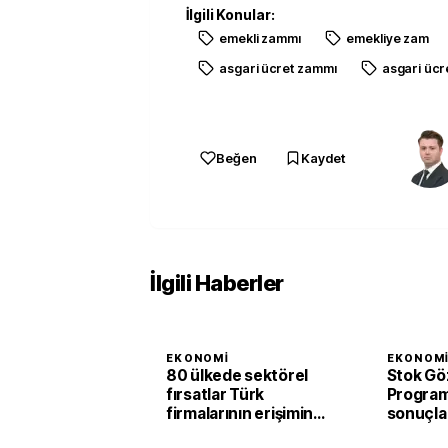
İlgili Konular:
emekli zammı
emekliye zam
asgari ücret zammı
asgari ücr
Beğen
Kaydet
İlgili Haberler
EKONOMI
EKONOM
80 ülkede sektörel
Stok Gö
fırsatlar Türk
Programı
firmalarının erişimine
sonuçla
açıldı
liralık m