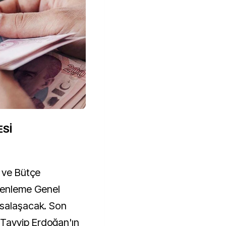
ESİ
n ve Bütçe
enleme Genel
asalaşacak. Son
Tayyip Erdoğan'ın