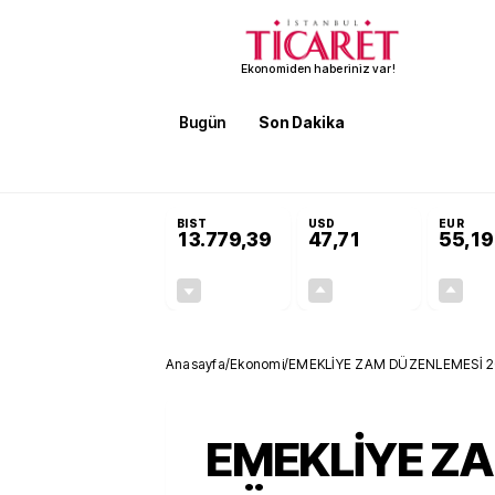
Ekonomiden haberiniz var!
Bugün
Son Dakika
Finans
EKST
SON DAKİKA
Terörsüz Türkiye Yasası teklifi 
BIST
USD
EUR
13.779,39
47,71
55,19
-0,14%
+0,18%
-19,42
0,09
Anasayfa
/
Ekonomi
/
EMEKLİYE ZAM DÜZENLEMESİ 2025
ücret desteği de var
EMEKLİYE Z