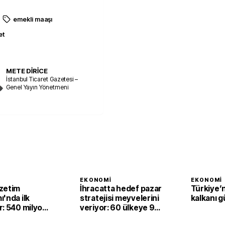
emekli maaşı
et
METE DİRİCE
İstanbul Ticaret Gazetesi –
Genel Yayın Yönetmeni
I
EKONOMI
EKONOMI
zetim
İhracatta hedef pazar
Türkiye’n
'nda ilk
stratejisi meyvelerini
kalkanı g
r: 540 milyon
veriyor: 60 ülkeye 94
atrah artışı
milyar dolarlık satış