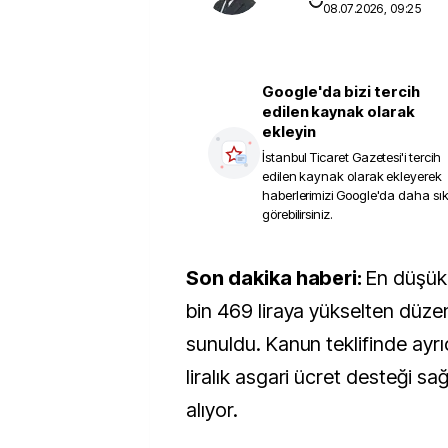
08.07.2026, 09:25
Google'da bizi tercih
edilen kaynak olarak
ekleyin
İstanbul Ticaret Gazetesi
'i tercih
edilen kaynak olarak ekleyerek
haberlerimizi Google'da daha sı
görebilirsiniz.
Son dakika haberi:
En düşük
bin 469 liraya yükselten düze
sunuldu. Kanun teklifinde ayrı
liralık asgari ücret desteği s
alıyor.