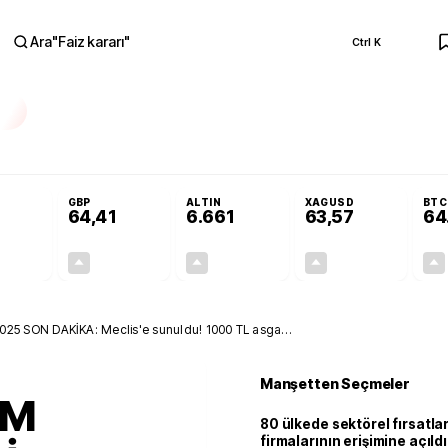
Ara
"
Faiz kararı
"
Ctrl K
RA
Adalet Komisyonu’nda kabul edildi
Terörsüz Türkiye Yasası teklifi Adalet K
GBP
ALTIN
XAGUSD
BTC
64,41
6.661
63,57
64
+0,32%
+0,38%
+2,59%
+3,37%
0,18
0,24
167,96
2,07
 SON DAKİKA: Meclis'e sunuldu! 1000 TL asgari
Manşetten Seçmeler
AM
80 ülkede sektörel fırsatla
firmalarının erişimine açıldı