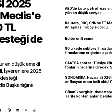
İ 2025
ABD’de kritik petrol rezervi 
Meclis'e
yılın en düşük seviyesi
0 TL
Reuters, BBC, CNN ve FT M
Anlaşması'nı böyle gördü
desteği de
Editörün Seçimi
80 ülkede sektörel fırsatla
firmalarının erişimine açıldı
ur en düşük emekli
CAATSA sonrası Türkiye kü
fonların radarına girecek
di. İşverenlere 2025
finansa yeni eşik
t desteği
SON DAKİKA: Haziran 2026 
enflasyon oranı belli oldu! 
is Başkanlığına
Gümrük vergisiz ithalatta y
Tarife kontenjanları belirle
N