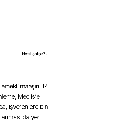
Kaynak ekle
Nasıl çalışır?
›
k
 emekli maaşını 14
nleme, Meclis’e
ca, işverenlere bin
ağlanması da yer