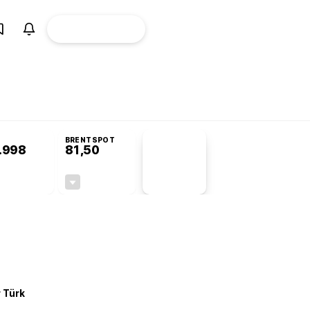
ÜYE
CANLI BORSA
Girişi
omisyonu’nda kabul edildi
BRENTSPOT
.998
81,50
PİYASA
VERİLERİ
+0,24%
-1,55%
+0,00
-1,28
r Türk