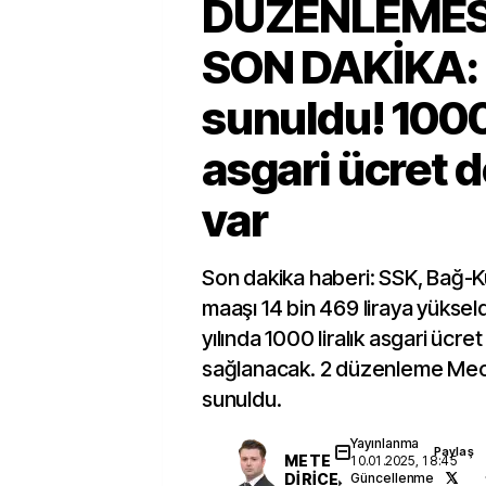
DÜZENLEMES
SON DAKİKA: 
sunuldu! 100
asgari ücret 
var
Son dakika haberi: SSK, Bağ-K
maaşı 14 bin 469 liraya yüksel
yılında 1000 liralık asgari ücre
sağlanacak. 2 düzenleme Mecl
sunuldu.
Yayınlanma
Paylaş
METE
10.01.2025, 18:45
DİRİCE
Güncellenme