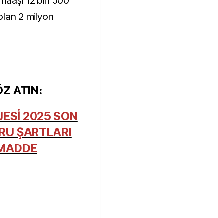
 maaşı 12 bin 500
olan 2 milyon
ÖZ ATIN:
ESİ 2025 SON
URU ŞARTLARI
 MADDE