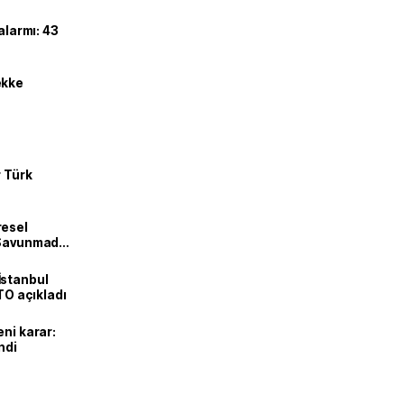
alarmı: 43
ekke
r Türk
resel
! Savunmadan
İstanbul
İTO açıkladı
eni karar:
ndi