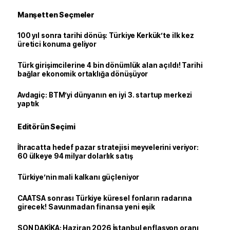
Manşetten Seçmeler
100 yıl sonra tarihi dönüş: Türkiye Kerkük’te ilk kez
üretici konuma geliyor
Türk girişimcilerine 4 bin dönümlük alan açıldı! Tarihi
bağlar ekonomik ortaklığa dönüşüyor
Avdagiç: BTM’yi dünyanın en iyi 3. startup merkezi
yaptık
Editörün Seçimi
İhracatta hedef pazar stratejisi meyvelerini veriyor:
60 ülkeye 94 milyar dolarlık satış
Türkiye’nin mali kalkanı güçleniyor
CAATSA sonrası Türkiye küresel fonların radarına
girecek! Savunmadan finansa yeni eşik
SON DAKİKA: Haziran 2026 İstanbul enflasyon oranı