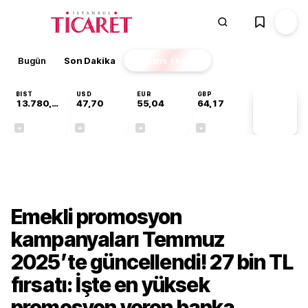
Bugün
Son Dakika
Finans
EKSTRA
BIST
USD
EUR
GBP
13.780,94
47,70
55,04
64,17
PİYASA
VERİLERİ
-0,13%
+0,17%
+0,04%
-0,01%
Ekonomi
Emekli promosyon
kampanyaları Temmuz
2025’te güncellendi! 27 bin TL
fırsatı: İşte en yüksek
promosyon veren banka