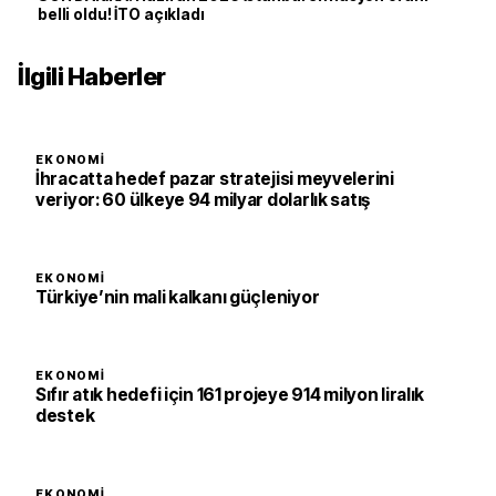
belli oldu! İTO açıkladı
İlgili Haberler
EKONOMI
İhracatta hedef pazar stratejisi meyvelerini
veriyor: 60 ülkeye 94 milyar dolarlık satış
EKONOMI
Türkiye’nin mali kalkanı güçleniyor
EKONOMI
Sıfır atık hedefi için 161 projeye 914 milyon liralık
destek
EKONOMI