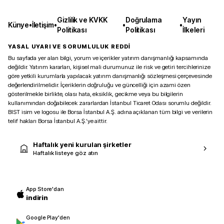
Gizlilik ve KVKK
Doğrulama
Yayın
Künye
•
İletişim
•
•
•
Politikası
Politikası
İlkeleri
YASAL UYARI VE SORUMLULUK REDDİ
Bu sayfada yer alan bilgi, yorum ve içerikler yatırım danışmanlığı kapsamında
değildir. Yatırım kararları, kişisel mali durumunuz ile risk ve getiri tercihlerinize
göre yetkili kurumlarla yapılacak yatırım danışmanlığı sözleşmesi çerçevesinde
değerlendirilmelidir. İçeriklerin doğruluğu ve güncelliği için azami özen
gösterilmekle birlikte, olası hata, eksiklik, gecikme veya bu bilgilerin
kullanımından doğabilecek zararlardan İstanbul Ticaret Odası sorumlu değildir.
BIST isim ve logosu ile Borsa İstanbul A.Ş. adına açıklanan tüm bilgi ve verilerin
telif hakları Borsa İstanbul A.Ş.’ye aittir.
Haftalık yeni kurulan şirketler
Haftalık listeye göz atın
App Store'dan
indirin
Google Play'den