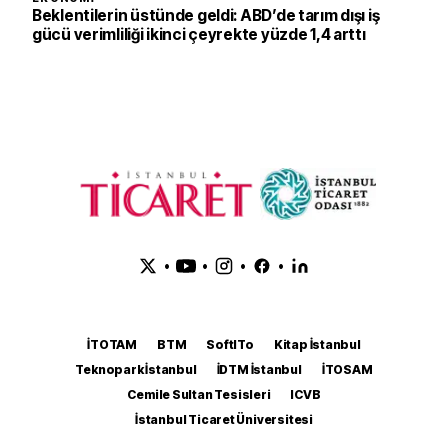
Beklentilerin üstünde geldi: ABD’de tarım dışı iş
gücü verimliliği ikinci çeyrekte yüzde 1,4 arttı
•
•
•
•
İTOTAM
BTM
SoftITo
Kitap İstanbul
Teknopark İstanbul
İDTM İstanbul
İTOSAM
Cemile Sultan Tesisleri
ICVB
İstanbul Ticaret Üniversitesi