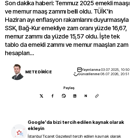
Son dakika haberi: Temmuz 2025 emekli maaşı
ve memur maaş zammı belli oldu. TÜİK'in
Haziran ayı enflasyon rakamlarını duyurmasıyla
SSK, Bağ-Kur emekliye zam oranı yüzde 16,67,
memur zammı da yüzde 15,57 oldu. İşte tek
tablo da emekli zammı ve memur maaşları zam
hesapları...
Yayınlanma
03.07.2025, 10:50
METE DİRİCE
Güncellenme
08.07.2026, 20:51
Paylaş
N
Google'da bizi tercih edilen kaynak olarak
ekleyin
İstanbul Ticaret Gazetesi
'i tercih edilen kaynak olarak