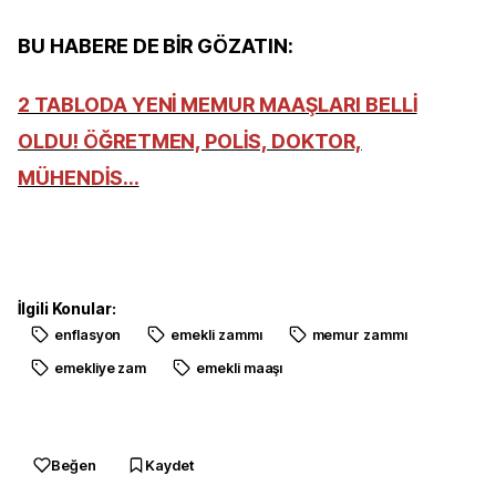
BU HABERE DE BİR GÖZATIN:
2 TABLODA YENİ MEMUR MAAŞLARI BELLİ
OLDU! ÖĞRETMEN, POLİS, DOKTOR,
MÜHENDİS...
İlgili Konular:
enflasyon
emekli zammı
memur zammı
emekliye zam
emekli maaşı
Beğen
Kaydet