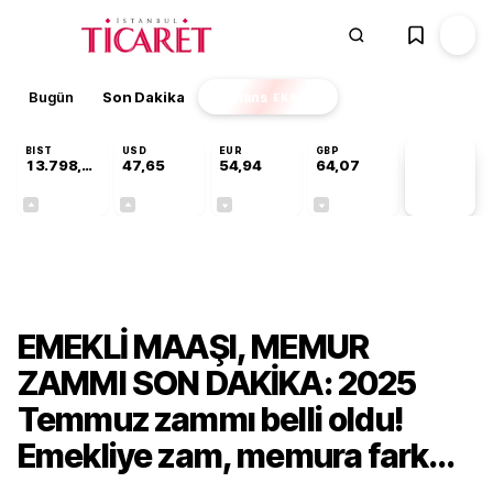
Bugün
Son Dakika
Finans
EKSTRA
BIST
USD
EUR
GBP
13.798,82
47,65
54,94
64,07
PİYASA
VERİLERİ
+0,70%
+0,04%
-0,13%
-0,16%
Ekonomi
EMEKLİ MAAŞI, MEMUR
ZAMMI SON DAKİKA: 2025
Temmuz zammı belli oldu!
Emekliye zam, memura fark...