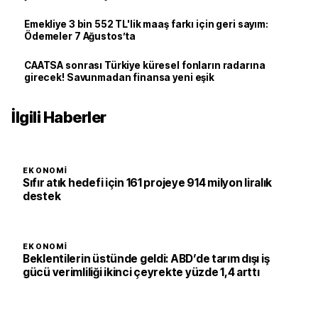
Emekliye 3 bin 552 TL'lik maaş farkı için geri sayım:
Ödemeler 7 Ağustos’ta
CAATSA sonrası Türkiye küresel fonların radarına
girecek! Savunmadan finansa yeni eşik
İlgili Haberler
EKONOMI
Sıfır atık hedefi için 161 projeye 914 milyon liralık
destek
EKONOMI
Beklentilerin üstünde geldi: ABD’de tarım dışı iş
gücü verimliliği ikinci çeyrekte yüzde 1,4 arttı