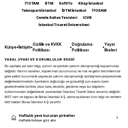
İTOTAM
BTM
SoftITo
Kitap İstanbul
Teknopark İstanbul
İDTM İstanbul
İTOSAM
Cemile Sultan Tesisleri
ICVB
İstanbul Ticaret Üniversitesi
Gizlilik ve KVKK
Doğrulama
Yayın
Künye
•
İletişim
•
•
•
Politikası
Politikası
İlkeleri
YASAL UYARI VE SORUMLULUK REDDİ
Bu sayfada yer alan bilgi, yorum ve içerikler yatırım danışmanlığı kapsamında
değildir. Yatırım kararları, kişisel mali durumunuz ile risk ve getiri tercihlerinize
göre yetkili kurumlarla yapılacak yatırım danışmanlığı sözleşmesi çerçevesinde
değerlendirilmelidir. İçeriklerin doğruluğu ve güncelliği için azami özen
gösterilmekle birlikte, olası hata, eksiklik, gecikme veya bu bilgilerin
kullanımından doğabilecek zararlardan İstanbul Ticaret Odası sorumlu değildir.
BIST isim ve logosu ile Borsa İstanbul A.Ş. adına açıklanan tüm bilgi ve verilerin
telif hakları Borsa İstanbul A.Ş.’ye aittir.
Haftalık yeni kurulan şirketler
Haftalık listeye göz atın