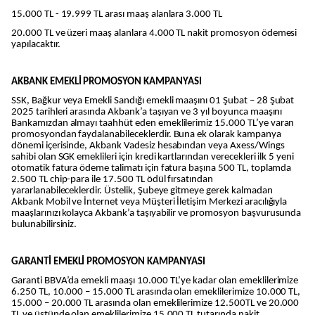
15.000 TL - 19.999 TL arası maaş alanlara 3.000 TL
20.000 TL ve üzeri maaş alanlara 4.000 TL nakit promosyon ödemesi
yapılacaktır.
AKBANK EMEKLİ PROMOSYON KAMPANYASI
SSK, Bağkur veya Emekli Sandığı emekli maaşını 01 Şubat – 28 Şubat
2025 tarihleri arasında Akbank’a taşıyan ve 3 yıl boyunca maaşını
Bankamızdan almayı taahhüt eden emeklilerimiz 15.000 TL’ye varan
promosyondan faydalanabileceklerdir. Buna ek olarak kampanya
dönemi içerisinde, Akbank Vadesiz hesabından veya Axess/Wings
sahibi olan SGK emeklileri için kredi kartlarından verecekleri ilk 5 yeni
otomatik fatura ödeme talimatı için fatura başına 500 TL, toplamda
2.500 TL chip-para ile 17.500 TL ödül fırsatından
yararlanabileceklerdir. Üstelik, Şubeye gitmeye gerek kalmadan
Akbank Mobil ve İnternet veya Müşteri İletişim Merkezi aracılığıyla
maaşlarınızı kolayca Akbank’a taşıyabilir ve promosyon başvurusunda
bulunabilirsiniz.
GARANTİ EMEKLİ PROMOSYON KAMPANYASI
Garanti BBVA’da emekli maaşı 10.000 TL’ye kadar olan emeklilerimize
6.250 TL, 10.000 – 15.000 TL arasında olan emeklilerimize 10.000 TL,
15.000 – 20.000 TL arasında olan emeklilerimize 12.500TL ve 20.000
TL ve üstünde olan emeklilerimize 15.000 TL tutarında nakit