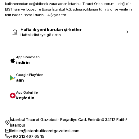
kullanımından doğabilecek zararlardan İstanbul Ticaret Odası sorumlu değildir.
BIST isim ve logosu ile Borsa İstanbul A.Ş. adına açıklanan tüm bilgi ve verilerin
telif hakları Borsa İstanbul A.Ş.’ye aittir.
Haftalık yeni kurulan şirketler
Haftalık listeye göz atın
App Store'dan
indirin
Google Play'den
alın
App Galeri ile
keşfedin
İstanbul Ticaret Gazetesi · Reşadiye Cad. Eminönü 34112 Fatih/
İstanbul
iletisim@istanbulticaretgazetesi.com
+90 212 467 65 15