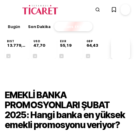
Bugün
Son Dakika
Finans
EKSTRA
BIST
USD
EUR
GBP
13.779,39
47,70
55,19
64,43
PİYASA
VERİLERİ
-0,14%
+0,15%
+0,32%
+0,40%
Gündem
EMEKLİ BANKA
PROMOSYONLARI ŞUBAT
2025: Hangi banka en yüksek
emekli promosyonu veriyor?