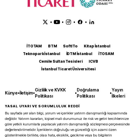
•
•
•
•
İTOTAM
BTM
SoftITo
Kitap İstanbul
Teknopark İstanbul
İDTM İstanbul
İTOSAM
Cemile Sultan Tesisleri
ICVB
İstanbul Ticaret Üniversitesi
Gizlilik ve KVKK
Doğrulama
Yayın
Künye
•
İletişim
•
•
•
Politikası
Politikası
İlkeleri
YASAL UYARI VE SORUMLULUK REDDİ
Bu sayfada yer alan bilgi, yorum ve içerikler yatırım danışmanlığı kapsamında
değildir. Yatırım kararları, kişisel mali durumunuz ile risk ve getiri tercihlerinize
göre yetkili kurumlarla yapılacak yatırım danışmanlığı sözleşmesi çerçevesinde
değerlendirilmelidir. İçeriklerin doğruluğu ve güncelliği için azami özen
gösterilmekle birlikte, olası hata, eksiklik, gecikme veya bu bilgilerin