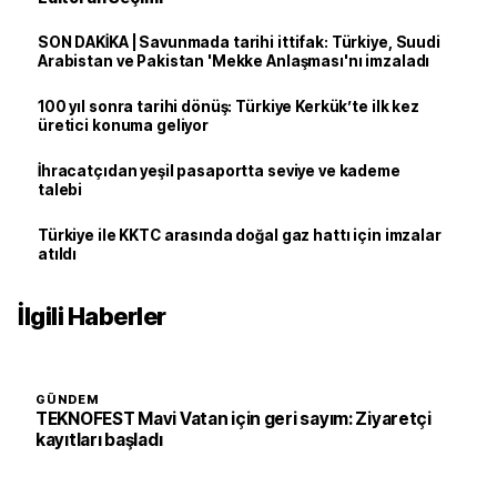
SON DAKİKA | Savunmada tarihi ittifak: Türkiye, Suudi
Arabistan ve Pakistan 'Mekke Anlaşması'nı imzaladı
100 yıl sonra tarihi dönüş: Türkiye Kerkük’te ilk kez
üretici konuma geliyor
İhracatçıdan yeşil pasaportta seviye ve kademe
talebi
Türkiye ile KKTC arasında doğal gaz hattı için imzalar
atıldı
İlgili Haberler
GÜNDEM
TEKNOFEST Mavi Vatan için geri sayım: Ziyaretçi
kayıtları başladı