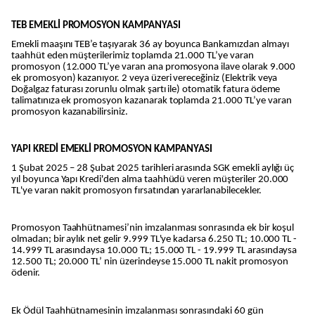
TEB EMEKLİ PROMOSYON KAMPANYASI
Emekli maaşını TEB’e taşıyarak 36 ay boyunca Bankamızdan almayı
taahhüt eden müşterilerimiz toplamda 21.000 TL’ye varan
promosyon (12.000 TL’ye varan ana promosyona ilave olarak 9.000
ek promosyon) kazanıyor. 2 veya üzeri vereceğiniz (Elektrik veya
Doğalgaz faturası zorunlu olmak şartı ile) otomatik fatura ödeme
talimatınıza ek promosyon kazanarak toplamda 21.000 TL’ye varan
promosyon kazanabilirsiniz.
YAPI KREDİ EMEKLİ PROMOSYON KAMPANYASI
1 Şubat 2025 – 28 Şubat 2025 tarihleri arasında SGK emekli aylığı üç
yıl boyunca Yapı Kredi'den alma taahhüdü veren müşteriler 20.000
TL'ye varan nakit promosyon fırsatından yararlanabilecekler.
Promosyon Taahhütnamesi’nin imzalanması sonrasında ek bir koşul
olmadan; bir aylık net gelir 9.999 TL'ye kadarsa 6.250 TL; 10.000 TL -
14.999 TL arasındaysa 10.000 TL; 15.000 TL - 19.999 TL arasındaysa
12.500 TL; 20.000 TL’ nin üzerindeyse 15.000 TL nakit promosyon
ödenir.
Ek Ödül Taahhütnamesinin imzalanması sonrasındaki 60 gün