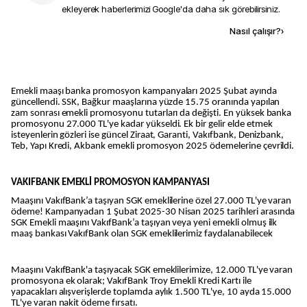
ekleyerek haberlerimizi Google'da daha sık görebilirsiniz.
Kaynak ekle
Nasıl çalışır?
›
Emekli maaşı banka promosyon kampanyaları 2025 Şubat ayında
güncellendi. SSK, Bağkur maaşlarına yüzde 15.75 oranında yapılan
zam sonrası emekli promosyonu tutarları da değişti. En yüksek banka
promosyonu 27.000 TL'ye kadar yükseldi. Ek bir gelir elde etmek
isteyenlerin gözleri ise güncel Ziraat, Garanti, Vakıfbank, Denizbank,
Teb, Yapı Kredi, Akbank emekli promosyon 2025 ödemelerine çevrildi.
VAKIFBANK EMEKLİ PROMOSYON KAMPANYASI
Maaşını VakıfBank’a taşıyan SGK emeklilerine özel 27.000 TL'ye varan
ödeme! Kampanyadan 1 Şubat 2025-30 Nisan 2025 tarihleri arasında
SGK Emekli maaşını VakıfBank’a taşıyan veya yeni emekli olmuş ilk
maaş bankası VakıfBank olan SGK emeklilerimiz faydalanabilecek
Maaşını VakıfBank'a taşıyacak SGK emeklilerimize, 12.000 TL'ye varan
promosyona ek olarak; VakıfBank Troy Emekli Kredi Kartı ile
yapacakları alışverişlerde toplamda aylık 1.500 TL'ye, 10 ayda 15.000
TL'ye varan nakit ödeme fırsatı.