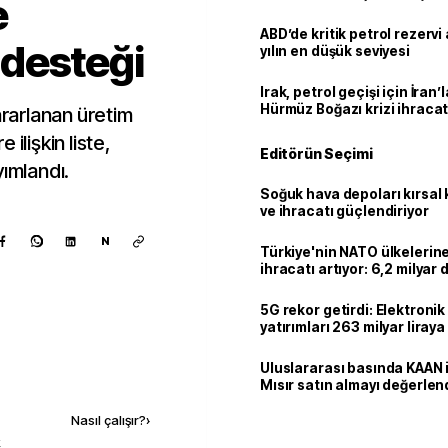
e
ABD’de kritik petrol rezervi 
desteği
yılın en düşük seviyesi
Irak, petrol geçişi için İran
Hürmüz Boğazı krizi ihracat
rarlanan üretim
ilişkin liste,
Editörün Seçimi
yımlandı.
Soğuk hava depoları kırsal 
ve ihracatı güçlendiriyor
N
Türkiye'nin NATO ülkeleri
ihracatı artıyor: 6,2 milyar d
milyar doları aştı
5G rekor getirdi: Elektroni
yatırımları 263 milyar liraya
Uluslararası basında KAAN i
Kaynak ekle
Mısır satın almayı değerlen
Nasıl çalışır?
›
k