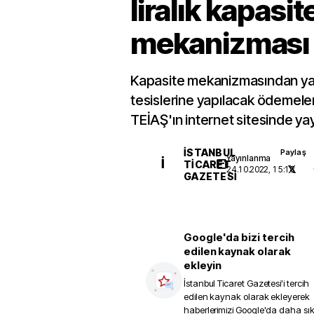
liralık kapasit
mekanizması 
Kapasite mekanizmasından ya
tesislerine yapılacak ödemelere 
TEİAŞ'ın internet sitesinde ya
İSTANBUL
Paylaş
Yayınlanma
İ
TICARET
24.10.2022, 15:18
GAZETESI
Google'da bizi tercih
edilen kaynak olarak
ekleyin
İstanbul Ticaret Gazetesi
'i tercih
edilen kaynak olarak ekleyerek
haberlerimizi Google'da daha sı