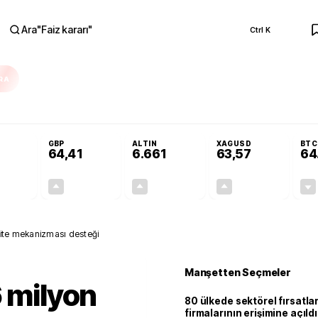
Ara
"
Faiz kararı
"
Ctrl K
RA
Adalet Komisyonu’nda kabul edildi
Terörsüz Türkiye Yasası teklifi Adalet K
GBP
ALTIN
XAGUSD
BTC
64,41
6.661
63,57
64
+0,32%
+0,38%
+2,59%
+3,37%
0,18
0,24
167,96
2,07
asite mekanizması desteği
Manşetten Seçmeler
6 milyon
80 ülkede sektörel fırsatla
firmalarının erişimine açıldı