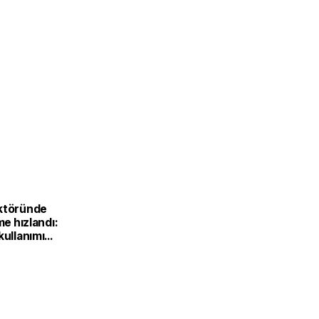
L
ktöründe
me hızlandı:
kullanımı
6