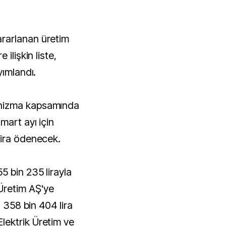
ilişkin liste,
yımlandı.
nizma kapsamında
mart ayı için
lira ödenecek.
 bin 235 lirayla
Üretim AŞ'ye
n 358 bin 404 lira
ektrik Üretim ve