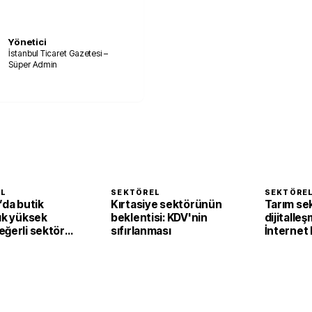
Yönetici
İstanbul Ticaret Gazetesi –
Süper Admin
EL
SEKTÖREL
SEKTÖRE
’da butik
Kırtasiye sektörünün
Tarım se
ık yüksek
beklentisi: KDV'nin
dijitalleş
eğerli sektöre
sıfırlanması
İnternet 
yor
yüzde 8