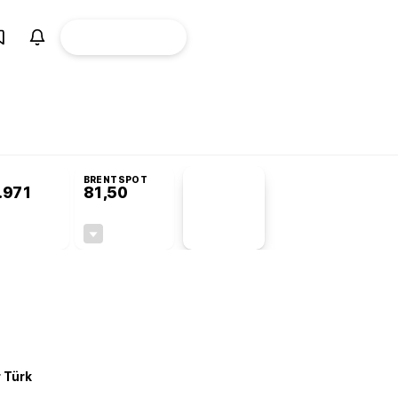
ÜYE
CANLI BORSA
Girişi
omisyonu’nda kabul edildi
BRENTSPOT
.971
81,50
PİYASA
VERİLERİ
-0,13%
-1,55%
+0,00
-1,28
r Türk