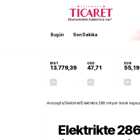
Ekonomiden haberiniz var!
Bugün
Son Dakika
Finans
EKST
SON DAKİKA
Terörsüz Türkiye Yasası teklifi 
BIST
USD
EUR
13.779,39
47,71
55,19
-0,14%
+0,18%
-19,42
0,09
Anasayfa
/
Sektörel
/
Elektrikte 286 milyon liralık kap
Elektrikte 28