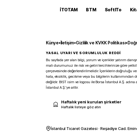
İTOTAM
BTM
SoftITo
Kit
Künye
•
İletişim
•
Gizlilik ve KVKK Politikası
•
Doğr
YASAL UYARI VE SORUMLULUK REDDİ
Bu sayfada yer alan bilgi, yorum ve içerikler yatırım danışm
mali durumunuz ile risk ve getiri tercihlerinize göre yetk
çerçevesinde değerlendirilmelidir. İçeriklerin doğruluğu ve
hata, eksiklik, gecikme veya bu bilgilerin kullanımından 
değildir. BIST isim ve logosu ile Borsa İstanbul A.Ş. adına a
İstanbul A.Ş.’ye aittir.
Haftalık yeni kurulan şirketler
Haftalık listeye göz atın
İstanbul Ticaret Gazetesi · Reşadiye Cad. Emin