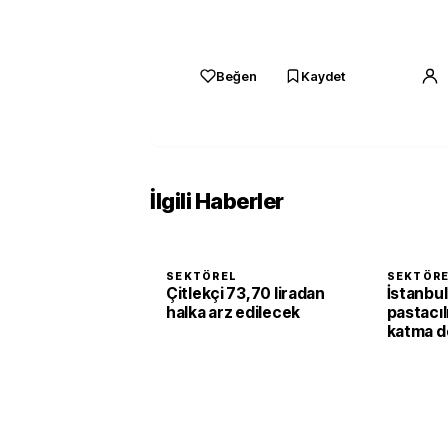
Beğen
Kaydet
İlgili Haberler
SEKTÖREL
SEKTÖR
Çitlekçi 73,70 liradan
İstanbul
halka arz edilecek
pastacıl
katma d
dönüşü