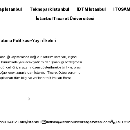
ap İstanbul
Teknopark İstanbul
İDTM İstanbul
İTOSA
İstanbul Ticaret Üniversitesi
ulama Politikası
•
Yayın İlkeleri
anlığı kapsamında değildir. Yatırım kararları, kişisel
ili kurumlarla yapılacak yatırım danışmanlığı sözleşmesi
 güncelliği için azami özen gösterilmekle birlikte, olası
doğabilecek zararlardan İstanbul Ticaret Odası sorumlu
çıklanan tüm bilgi ve verilerin telif hakları Borsa
önü 34112 Fatih/İstanbul
iletisim@istanbulticaretgazetesi.com
+90 212