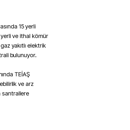
asında 15 yerli
 yerli ve ithal kömür
gaz yakıtlı elektrik
trali bulunuyor.
mında TEİAŞ
bilirlik ve arz
 santrallere