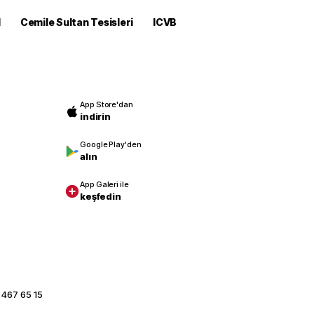
M
Cemile Sultan Tesisleri
ICVB
App Store'dan
indirin
Google Play'den
alın
App Galeri ile
keşfedin
 467 65 15