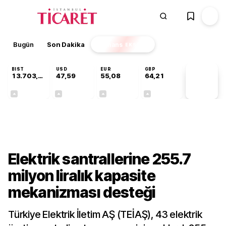
Bugün
Son Dakika
Finans
EKSTRA
BIST
USD
EUR
GBP
13.703,13
47,59
55,08
64,21
PİYASA
VERİLERİ
+0,11%
+0,06%
+0,13%
+0,18%
Sektörel
Elektrik santrallerine 255.7
milyon liralık kapasite
mekanizması desteği
Türkiye Elektrik İletim AŞ (TEİAŞ), 43 elektrik