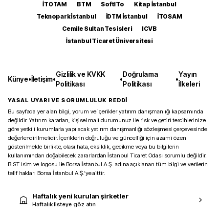
İTOTAM
BTM
SoftITo
Kitap İstanbul
Teknopark İstanbul
İDTM İstanbul
İTOSAM
Cemile Sultan Tesisleri
ICVB
İstanbul Ticaret Üniversitesi
Gizlilik ve KVKK
Doğrulama
Yayın
Künye
•
İletişim
•
•
•
Politikası
Politikası
İlkeleri
YASAL UYARI VE SORUMLULUK REDDİ
Bu sayfada yer alan bilgi, yorum ve içerikler yatırım danışmanlığı kapsamında
değildir. Yatırım kararları, kişisel mali durumunuz ile risk ve getiri tercihlerinize
göre yetkili kurumlarla yapılacak yatırım danışmanlığı sözleşmesi çerçevesinde
değerlendirilmelidir. İçeriklerin doğruluğu ve güncelliği için azami özen
gösterilmekle birlikte, olası hata, eksiklik, gecikme veya bu bilgilerin
kullanımından doğabilecek zararlardan İstanbul Ticaret Odası sorumlu değildir.
BIST isim ve logosu ile Borsa İstanbul A.Ş. adına açıklanan tüm bilgi ve verilerin
telif hakları Borsa İstanbul A.Ş.’ye aittir.
Haftalık yeni kurulan şirketler
Haftalık listeye göz atın