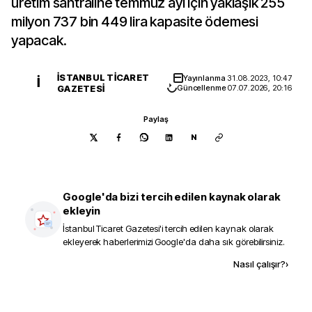
üretim santraline temmuz ayı için yaklaşık 255
milyon 737 bin 449 lira kapasite ödemesi
yapacak.
İSTANBUL TICARET
Yayınlanma
31.08.2023, 10:47
İ
GAZETESI
Güncellenme
07.07.2026, 20:16
Paylaş
N
Google'da bizi tercih edilen kaynak olarak
ekleyin
İstanbul Ticaret Gazetesi
'i tercih edilen kaynak olarak
ekleyerek haberlerimizi Google'da daha sık görebilirsiniz.
Kaynak ekle
Nasıl çalışır?
›