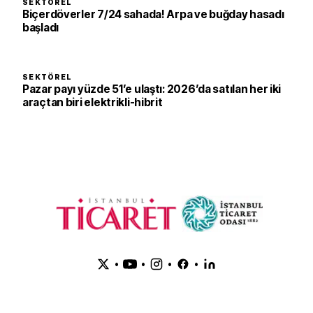
SEKTÖREL
Biçerdöverler 7/24 sahada! Arpa ve buğday hasadı
başladı
SEKTÖREL
Pazar payı yüzde 51’e ulaştı: 2026’da satılan her iki
araçtan biri elektrikli-hibrit
•
•
•
•