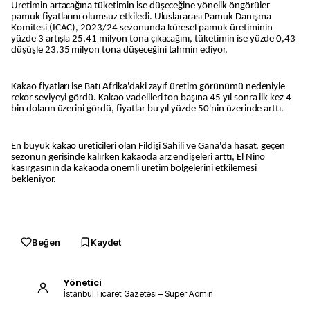
Üretimin artacağına tüketimin ise düşeceğine yönelik öngörüler
pamuk fiyatlarını olumsuz etkiledi. Uluslararası Pamuk Danışma
Komitesi (ICAC), 2023/24 sezonunda küresel pamuk üretiminin
yüzde 3 artışla 25,41 milyon tona çıkacağını, tüketimin ise yüzde 0,43
düşüşle 23,35 milyon tona düşeceğini tahmin ediyor.
Kakao fiyatları ise Batı Afrika'daki zayıf üretim görünümü nedeniyle
rekor seviyeyi gördü. Kakao vadelileri ton başına 45 yıl sonra ilk kez 4
bin doların üzerini gördü, fiyatlar bu yıl yüzde 50'nin üzerinde arttı.
En büyük kakao üreticileri olan Fildişi Sahili ve Gana'da hasat, geçen
sezonun gerisinde kalırken kakaoda arz endişeleri arttı, El Nino
kasırgasının da kakaoda önemli üretim bölgelerini etkilemesi
bekleniyor.
Beğen
Kaydet
Yönetici
İstanbul Ticaret Gazetesi – Süper Admin