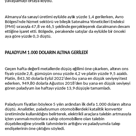
yavaşlamayı ortaya koydu.
Almanya'da sanayi üretimi eylülde aylık yüzde 1,4 gerilerken, Avro
Bölgesi'nde hizmet sektörü ve bileşik Satınalma Yöneticileri Endeksi
(PMI) sırasıyla 47,8 ve 46,5 şeklinde gerçekleşerek daralmanın devam
ettiğine işaret etti. Bölgede, perakende satışlar da eylülde bir önceki
aya göre yüzde 0,3 düştü.
PALADYUM 1.000 DOLARIN ALTINA GERİLEDİ
Geçen hafta değerli metallerde düşüş eğilimi öne çıkarken, altının ons
fiyatı yüzde 2,8, gümüşün onsu yüzde 4,2 ve platin yüzde 9,5 azaldı.
Platin, 843,50 dolarla Eylül 2022’den bu yana en düşük seviyeyi test
ederken, 949,80 dolarla Ağustos 2018’den bu yana en düşük seviyeyi
gören paladyum ise haftayı yüzde 13,9 düşüşle tamamladı.
Paladyum fiyatları böylece 5 yılın ardından ilk defa 1.000 doların altına
düştü. Analistler, paladyumun otomobillerdeki katalitik konvertör
üretiminde kullanıldığını belirterek, elektrikli araçlara talebin artmasıyla
içten yanmalı motorlara sahip otomobillere olan talebin
düşebileceğine yönelik tahminlerin arttığını ve paladyumda talep
endişelerinin öne çıktığını söyledi.