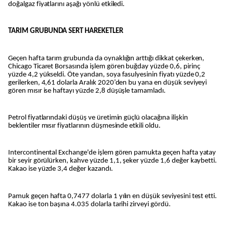
doğalgaz fiyatlarını aşağı yönlü etkiledi.
TARIM GRUBUNDA SERT HAREKETLER
Geçen hafta tarım grubunda da oynaklığın arttığı dikkat çekerken,
Chicago Ticaret Borsasında işlem gören buğday yüzde 0,6, pirinç
yüzde 4,2 yükseldi. Öte yandan, soya fasulyesinin fiyatı yüzde 0,2
gerilerken, 4,61 dolarla Aralık 2020’den bu yana en düşük seviyeyi
gören mısır ise haftayı yüzde 2,8 düşüşle tamamladı.
Petrol fiyatlarındaki düşüş ve üretimin güçlü olacağına ilişkin
beklentiler mısır fiyatlarının düşmesinde etkili oldu.
Intercontinental Exchange'de işlem gören pamukta geçen hafta yatay
bir seyir görülürken, kahve yüzde 1,1, şeker yüzde 1,6 değer kaybetti.
Kakao ise yüzde 3,4 değer kazandı.
Pamuk geçen hafta 0,7477 dolarla 1 yılın en düşük seviyesini test etti.
Kakao ise ton başına 4.035 dolarla tarihi zirveyi gördü.