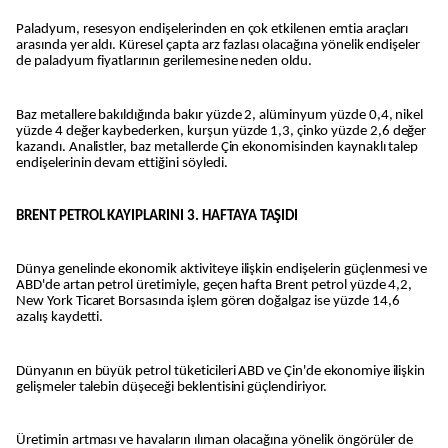
Paladyum, resesyon endişelerinden en çok etkilenen emtia araçları
arasında yer aldı. Küresel çapta arz fazlası olacağına yönelik endişeler
de paladyum fiyatlarının gerilemesine neden oldu.
Baz metallere bakıldığında bakır yüzde 2, alüminyum yüzde 0,4, nikel
yüzde 4 değer kaybederken, kurşun yüzde 1,3, çinko yüzde 2,6 değer
kazandı. Analistler, baz metallerde Çin ekonomisinden kaynaklı talep
endişelerinin devam ettiğini söyledi.
BRENT PETROL KAYIPLARINI 3. HAFTAYA TAŞIDI
Dünya genelinde ekonomik aktiviteye ilişkin endişelerin güçlenmesi ve
ABD'de artan petrol üretimiyle, geçen hafta Brent petrol yüzde 4,2,
New York Ticaret Borsasında işlem gören doğalgaz ise yüzde 14,6
azalış kaydetti.
Dünyanın en büyük petrol tüketicileri ABD ve Çin'de ekonomiye ilişkin
gelişmeler talebin düşeceği beklentisini güçlendiriyor.
Üretimin artması ve havaların ılıman olacağına yönelik öngörüler de