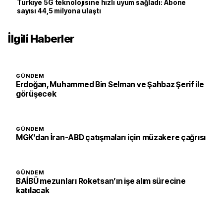
Türkiye 5G teknolojisine hızlı uyum sağladı: Abone
sayısı 44,5 milyona ulaştı
İlgili Haberler
GÜNDEM
Erdoğan, Muhammed Bin Selman ve Şahbaz Şerif ile
görüşecek
GÜNDEM
MGK’dan İran-ABD çatışmaları için müzakere çağrısı
GÜNDEM
BAİBÜ mezunları Roketsan’ın işe alım sürecine
katılacak