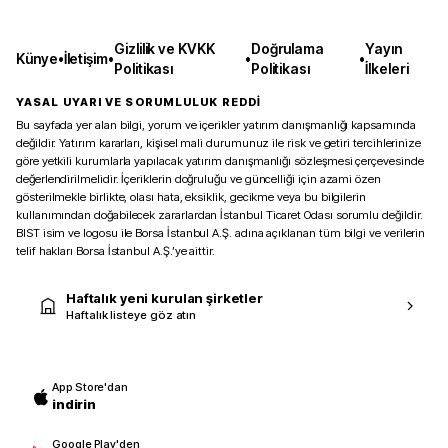
Gizlilik ve KVKK
Doğrulama
Yayın
Künye
•
İletişim
•
•
•
Politikası
Politikası
İlkeleri
YASAL UYARI VE SORUMLULUK REDDİ
Bu sayfada yer alan bilgi, yorum ve içerikler yatırım danışmanlığı kapsamında
değildir. Yatırım kararları, kişisel mali durumunuz ile risk ve getiri tercihlerinize
göre yetkili kurumlarla yapılacak yatırım danışmanlığı sözleşmesi çerçevesinde
değerlendirilmelidir. İçeriklerin doğruluğu ve güncelliği için azami özen
gösterilmekle birlikte, olası hata, eksiklik, gecikme veya bu bilgilerin
kullanımından doğabilecek zararlardan İstanbul Ticaret Odası sorumlu değildir.
BIST isim ve logosu ile Borsa İstanbul A.Ş. adına açıklanan tüm bilgi ve verilerin
telif hakları Borsa İstanbul A.Ş.’ye aittir.
Haftalık yeni kurulan şirketler
Haftalık listeye göz atın
App Store'dan
indirin
Google Play'den