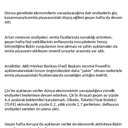
Dünya genelinde ekonomilerin yavaşlayacağına dair endişelerin güç
kazanmasıyla emtia piyasasındaki düşüş eğilimi geçen hafta da devam
etti.
Artan resesyon endişeleri, emtia fiyatlarında oynaklığı artırırken,
geçen hafta Fed yetkililerinin enflasyonla mücadelenin henüz
bitmediğine ilişkin vurgularının öne çıkması ve şahin açıklamaları da
emtia piyasasını etkileyen önemli unsurlar arasında yer aldı.
Analistler, ABD Merkez Bankası (Fed) Başkanı Jerome Powell'ın
açıklamalarındaki tonun öngörülenden daha "şahin" olması nedeniyle
emtia piyasasındaki fiyatlamalarda oynaklığın arttığını belirtti.
Çin'de açıklanan veriler dünya ekonomisinin yavaşladığına yönelik
endişeleri beslemeye devam ederken, Çin'in ihracatı geçen ay yüzde
6,4 azalarak beklentileri karşılamadı. Ülkede, Tüketici Fiyat Endeksi
(TÜFE) ekimde aylık yüzde 0,2, yıllık yüzde 2,7 gerilerken, deflasyon
endişeleri yeniden ön plana çıktı.
Geçen hafta Avrupa'da açıklanan veriler de ekonomik aktiviteye ilişkin