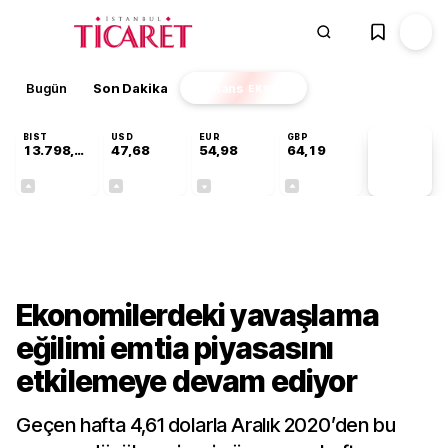
Bugün
Son Dakika
Finans
EKSTRA
BIST
USD
EUR
GBP
13.798,82
47,68
54,98
64,19
PİYASA
VERİLERİ
+0,70%
+0,11%
-0,06%
+0,03%
Gündem
Ekonomilerdeki yavaşlama
eğilimi emtia piyasasını
etkilemeye devam ediyor
Geçen hafta 4,61 dolarla Aralık 2020’den bu