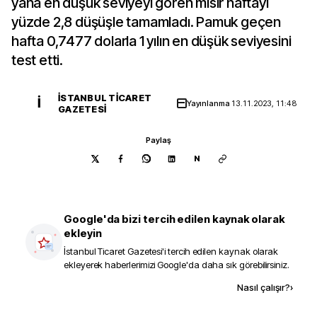
yana en düşük seviyeyi gören mısır haftayı
yüzde 2,8 düşüşle tamamladı. Pamuk geçen
hafta 0,7477 dolarla 1 yılın en düşük seviyesini
test etti.
İSTANBUL TICARET
İ
Yayınlanma
13.11.2023, 11:48
GAZETESI
Paylaş
N
Google'da bizi tercih edilen kaynak olarak
ekleyin
İstanbul Ticaret Gazetesi
'i tercih edilen kaynak olarak
ekleyerek haberlerimizi Google'da daha sık görebilirsiniz.
Kaynak ekle
Nasıl çalışır?
›