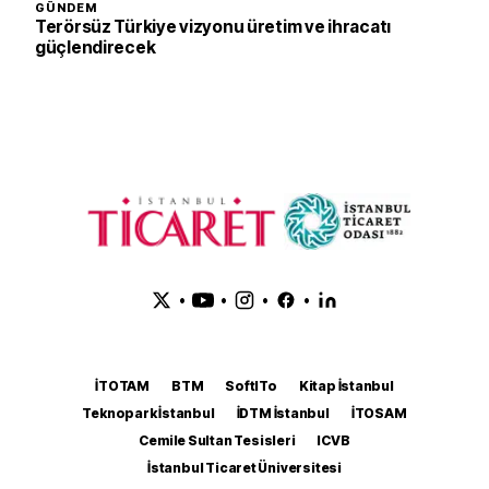
GÜNDEM
Terörsüz Türkiye vizyonu üretim ve ihracatı
güçlendirecek
•
•
•
•
İTOTAM
BTM
SoftITo
Kitap İstanbul
Teknopark İstanbul
İDTM İstanbul
İTOSAM
Cemile Sultan Tesisleri
ICVB
İstanbul Ticaret Üniversitesi