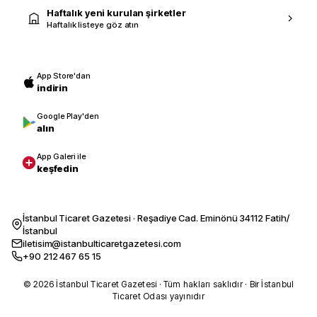
Haftalık yeni kurulan şirketler
Haftalık listeye göz atın
App Store'dan
indirin
Google Play'den
alın
App Galeri ile
keşfedin
İstanbul Ticaret Gazetesi · Reşadiye Cad. Eminönü 34112 Fatih/
İstanbul
iletisim@istanbulticaretgazetesi.com
+90 212 467 65 15
© 2026 İstanbul Ticaret Gazetesi · Tüm hakları saklıdır · Bir İstanbul
Ticaret Odası yayınıdır