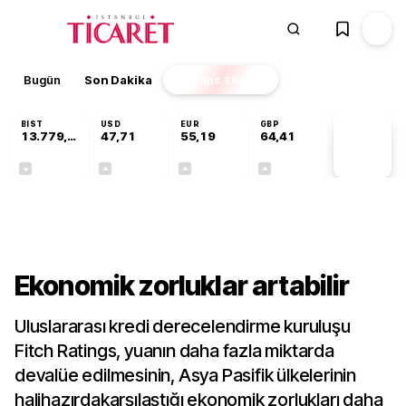
Bugün
Son Dakika
Finans
EKSTRA
BIST
USD
EUR
GBP
13.779,39
47,71
55,19
64,41
PİYASA
VERİLERİ
-0,14%
+0,18%
+0,32%
+0,38%
Gündem
Ekonomik zorluklar artabilir
Uluslararası kredi derecelendirme kuruluşu
Fitch Ratings, yuanın daha fazla miktarda
devalüe edilmesinin, Asya Pasifik ülkelerinin
halihazırdakarşılaştığı ekonomik zorlukları daha