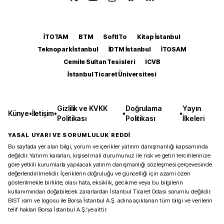
İTOTAM
BTM
SoftITo
Kitap İstanbul
Teknopark İstanbul
İDTM İstanbul
İTOSAM
Cemile Sultan Tesisleri
ICVB
İstanbul Ticaret Üniversitesi
Gizlilik ve KVKK
Doğrulama
Yayın
Künye
•
İletişim
•
•
•
Politikası
Politikası
İlkeleri
YASAL UYARI VE SORUMLULUK REDDİ
Bu sayfada yer alan bilgi, yorum ve içerikler yatırım danışmanlığı kapsamında
değildir. Yatırım kararları, kişisel mali durumunuz ile risk ve getiri tercihlerinize
göre yetkili kurumlarla yapılacak yatırım danışmanlığı sözleşmesi çerçevesinde
değerlendirilmelidir. İçeriklerin doğruluğu ve güncelliği için azami özen
gösterilmekle birlikte, olası hata, eksiklik, gecikme veya bu bilgilerin
kullanımından doğabilecek zararlardan İstanbul Ticaret Odası sorumlu değildir.
BIST isim ve logosu ile Borsa İstanbul A.Ş. adına açıklanan tüm bilgi ve verilerin
telif hakları Borsa İstanbul A.Ş.’ye aittir.