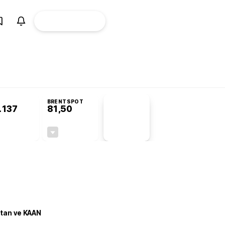
ÜYE
CANLI BORSA
Girişi
misyonu’nda kabul edildi
KOSGEB’den temiz enerji ve iklim teknolojilerine 
BRENTSPOT
.137
81,50
PİYASA
VERİLERİ
-0,07%
-1,55%
+0,00
-1,28
stan ve KAAN