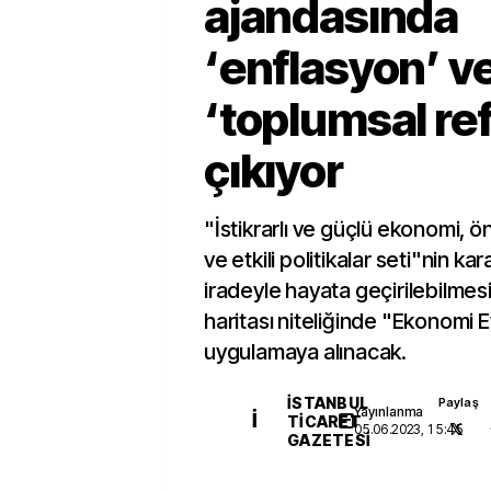
ajandasında
‘enflasyon’ v
‘toplumsal re
çıkıyor
"İstikrarlı ve güçlü ekonomi, ön
ve etkili politikalar seti"nin kara
iradeyle hayata geçirilebilmesi i
haritası niteliğinde "Ekonomi 
uygulamaya alınacak.
İSTANBUL
Paylaş
Yayınlanma
İ
TICARET
05.06.2023, 15:45
GAZETESI