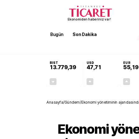
Ekonomiden haberiniz var!
Bugün
Son Dakika
Finans
EKST
SON DAKİKA
KOSGEB’den temiz enerji ve iklim tekn
BIST
USD
EUR
13.779,39
47,71
55,19
-0,14%
+0,18%
-19,42
0,09
Anasayfa
/
Gündem
/
Ekonomi yönetiminin ajandasında 
Ekonomi yöne