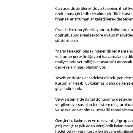
Cari açık düşürülerek döviz talebinin ithal fiy
azaltılması için tedbirler alınacak. Türk lirası c
finansal enstrümanlar geliştirilerek destekle
Fiyat istikrarına yönelik yatırım, istihdam, ür
doğrultusunda reel sektöre uygun maliyetlerl
sürdürülecek.
"Asrın felaketi" olarak nitelendirilen Kahr
ve bunun gerektirdiği yeni harcamalar da di
maliyesinde verimliliği ve tasarrufu artıraca
devreye alınması planlanıyor.
Teşvik ve destekler sadeleştirilerek, yeniden 
Kurumlar Hesabı uygulaması daha da genişlet
güçlendirilecek.
Vergi sisteminde dijital dönüşümü destekley
vergilemeyi esas alan bir sistem oluşturulaca
ve sosyal adalet olmak üzere iki temel ekse
Gençlerin, kadınların ve dezavantajlı grupları
girişimciliği teşvik eden vergi politikaları önce
hedef odaklı vergi teşvikleri devam ettirilece