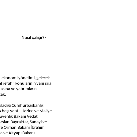
Kaynak ekle
Nasıl çalışır?
›
k
en ekonomi yönetimi, gelecek
 refah" konularının yanı sıra
asına ve yatırımların
cak.
kladığı Cumhurbaşkanlığı
ş başı yaptı. Hazine ve Maliye
üvenlik Bakanı Vedat
arslan Bayraktar, Sanayi ve
 ve Orman Bakanı İbrahim
a ve Altyapı Bakanı