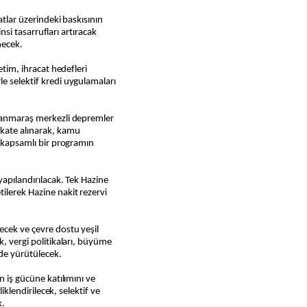
atlar üzerindeki baskısının
insi tasarrufları artıracak
necek.
etim, ihracat hedefleri
e selektif kredi uygulamaları
amanmaraş merkezli depremler
kkate alınarak, kamu
k kapsamlı bir programın
yapılandırılacak. Tek Hazine
ilerek Hazine nakit rezervi
ecek ve çevre dostu yeşil
k, vergi politikaları, büyüme
nde yürütülecek.
n iş gücüne katılımını ve
liklendirilecek, selektif ve
k.