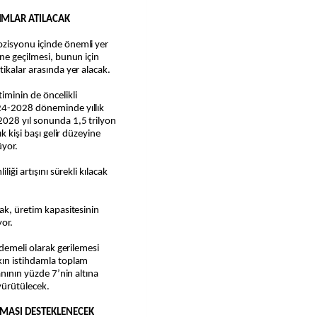
IMLAR ATILACAK
ozisyonu içinde önemli yer
üne geçilmesi, bunun için
ikalar arasında yer alacak.
minin de öncelikli
24-2028 döneminde yıllık
028 yıl sonunda 1,5 trilyon
k kişi başı gelir düzeyine
üyor.
iği artışını sürekli kılacak
rak, üretim kapasitesinin
yor.
ademeli olarak gerilemesi
kın istihdamla toplam
anının yüzde 7’nin altına
yürütülecek.
ILMASI DESTEKLENECEK