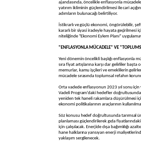
ajandasında, öncelikle enflasyonla mücadele
yatırım ikliminin güçlendirilmesi ile cari açığı
adımların bulunacağı belirtiliyor.
İstikrarlı ve güçlü ekonomi, öngörülebilir, şeff
kararlı bir siyasi iradeyle hayata geçirilmesi içi
niteliğinde "Ekonomi Eylem Planı" uygulamay
"ENFLASYONLA MÜCADELE" VE "TOPLUMSA
Yeni dönemin öncelikli başlığı enflasyonla 
sıra fiyat artışlarına karşı dar gelirliler başta
memurlar, kamu işçileri ve emeklilerin gelirler
mücadele sırasında toplumsal refahın korun
Orta vadede enflasyonun 2023 yıl sonu için y
Vadeli Program'daki hedefler doğrultusunda
yeniden tek haneli rakamlara düşürülmesi içi
ekonomi politikalarının araçlarının kullanılma
Söz konusu hedef doğrultusunda tarımsal üret
planlaması güçlendirilerek gıda fiyatlarındak
için çalışılacak. Enerjide dışa bağımlılığı azaltı
hane halklarına yansıyan enerji maliyetlerind
yaklaşım sergilenecek.