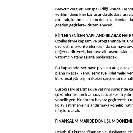
Mevcut vergiler, Avrupa Birliği Sınırda Ka
ve iklim değişikliği konusunda uluslararası a
alınarak, karbon salınımı daha az olandan da
gözden geçirilerek düzenlenecek.
KİT'LER YENİDEN YAPILANDIRILARAK HAL
Özelleştirme kapsam ve programında buluna
özelleştirme yöntemleri dışında sermaye piya
değerlendirilecek, kamuya ait taşınmazlar ile a
yatırımcı vatandaşlarla paylaşılacak.
Bu kapsamda, sermaye piyasası araçları öze
plana çıkacak, kamu sermayeli işletmeler ye
kurumsal yönetişim ilkeleri çerçevesinde halka
Bürokrasiyi azaltmak ve yatırım sürecinde karş
çözümler üretmek amacıyla özel kesim yatır
yönelik yeni bir sistem hayata geçirilecek. Öz
kolaylaştırma ve hızlandırmaya yönelik "Ya
oluşturulacak.
FİNANSAL MİMARİDE DÖNÜŞÜM DÖNEMİ
İstanbul'u küresel finansın ve uluslararası t