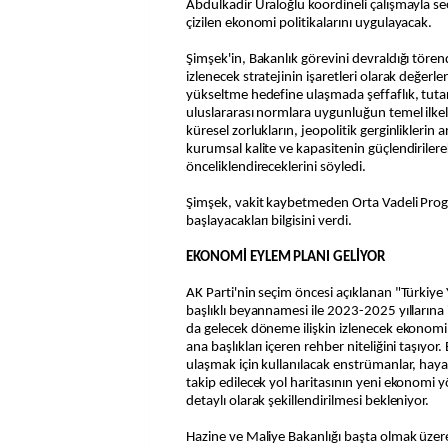
Abdulkadir Uraloğlu koordineli çalışmayla se
çizilen ekonomi politikalarını uygulayacak.
Şimşek'in, Bakanlık görevini devraldığı törend
izlenecek stratejinin işaretleri olarak değerle
yükseltme hedefine ulaşmada şeffaflık, tutarlı
uluslararası normlara uygunluğun temel ilkele
küresel zorlukların, jeopolitik gerginliklerin 
kurumsal kalite ve kapasitenin güçlendirilere
önceliklendireceklerini söyledi.
Şimşek, vakit kaybetmeden Orta Vadeli Prog
başlayacakları bilgisini verdi.
EKONOMİ EYLEM PLANI GELİYOR
AK Parti'nin seçim öncesi açıklanan "Türkiye 
başlıklı beyannamesi ile 2023-2025 yıllarına 
da gelecek döneme ilişkin izlenecek ekonomi p
ana başlıkları içeren rehber niteliğini taşıyo
ulaşmak için kullanılacak enstrümanlar, hayat
takip edilecek yol haritasının yeni ekonomi y
detaylı olarak şekillendirilmesi bekleniyor.
Hazine ve Maliye Bakanlığı başta olmak üze