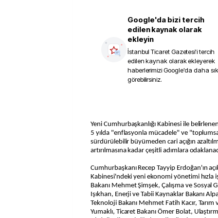
Google'da bizi tercih
edilen kaynak olarak
ekleyin
İstanbul Ticaret Gazetesi
'i tercih
edilen kaynak olarak ekleyerek
haberlerimizi Google'da daha sı
görebilirsiniz.
Yeni Cumhurbaşkanlığı Kabinesi ile belirlen
5 yılda "enflasyonla mücadele" ve "toplumsal
sürdürülebilir büyümeden cari açığın azaltılm
artırılmasına kadar çeşitli adımlara odaklana
Cumhurbaşkanı Recep Tayyip Erdoğan'ın açı
Kabinesi'ndeki yeni ekonomi yönetimi hızla i
Bakanı Mehmet Şimşek, Çalışma ve Sosyal G
Işıkhan, Enerji ve Tabii Kaynaklar Bakanı Alp
Teknoloji Bakanı Mehmet Fatih Kacır, Tarım
Yumaklı, Ticaret Bakanı Ömer Bolat, Ulaştırm