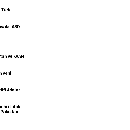
r Türk
yasalar ABD
stan ve KAAN
n yeni
lifi Adalet
hi ittifak:
e Pakistan
dı