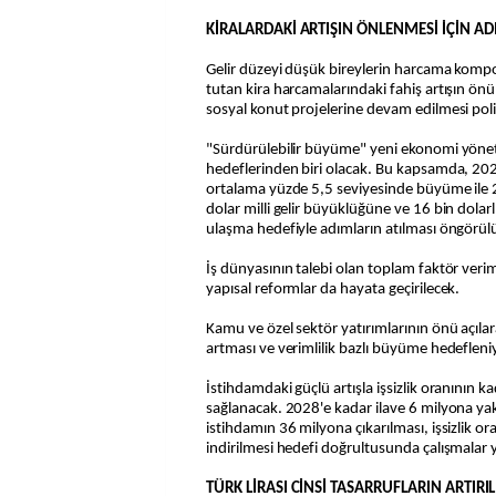
KİRALARDAKİ ARTIŞIN ÖNLENMESİ İÇİN AD
Gelir düzeyi düşük bireylerin harcama komp
tutan kira harcamalarındaki fahiş artışın ön
sosyal konut projelerine devam edilmesi polit
"Sürdürülebilir büyüme" yeni ekonomi yöneti
hedeflerinden biri olacak. Bu kapsamda, 20
ortalama yüzde 5,5 seviyesinde büyüme ile 2
dolar milli gelir büyüklüğüne ve 16 bin dolarlı
ulaşma hedefiyle adımların atılması öngörül
İş dünyasının talebi olan toplam faktör verimlil
yapısal reformlar da hayata geçirilecek.
Kamu ve özel sektör yatırımlarının önü açıla
artması ve verimlilik bazlı büyüme hedefleni
İstihdamdaki güçlü artışla işsizlik oranının k
sağlanacak. 2028'e kadar ilave 6 milyona ya
istihdamın 36 milyona çıkarılması, işsizlik or
indirilmesi hedefi doğrultusunda çalışmalar 
TÜRK LİRASI CİNSİ TASARRUFLARIN ARTIR