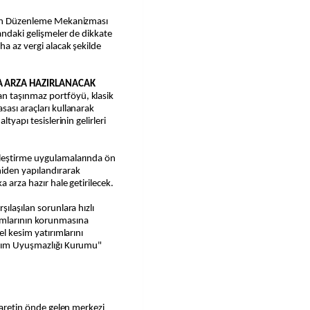
rbon Düzenleme Mekanizması
landaki gelişmeler de dikkate
ha az vergi alacak şekilde
KA ARZA HAZIRLANACAK
n taşınmaz portföyü, klasik
sası araçları kullanarak
ltyapı tesislerinin gelirleri
lleştirme uygulamalarında ön
niden yapılandırarak
 arza hazır hale getirilecek.
ılaşılan sorunlara hızlı
ımlarının korunmasına
el kesim yatırımlarını
tırım Uyuşmazlığı Kurumu"
icaretin önde gelen merkezi