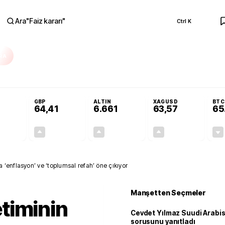
Ara
"
Faiz kararı
"
Ctrl K
RA
olojilerine yeni destek programı
Terörsüz Türkiye Yasası teklifi Adalet Ko
GBP
ALTIN
XAGUSD
BTC
64,41
6.661
63,57
65
+0,32%
+0,38%
+2,59%
+3,37%
0,18
0,24
167,96
2,07
‘enflasyon’ ve ‘toplumsal refah’ öne çıkıyor
Manşetten Seçmeler
timinin
Cevdet Yılmaz Suudi Arabi
sorusunu yanıtladı