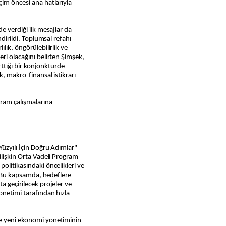
çim öncesi ana hatlarıyla
e verdiği ilk mesajlar da
ndirildi. Toplumsal refahı
lık, öngörülebilirlik ve
ri olacağını belirten Şimşek,
arttığı bir konjonktürde
k, makro-finansal istikrarı
ram çalışmalarına
Yüzyılı İçin Doğru Adımlar"
ilişkin Orta Vadeli Program
olitikasındaki öncelikleri ve
r. Bu kapsamda, hedeflere
a geçirilecek projeler ve
önetimi tarafından hızla
re yeni ekonomi yönetiminin