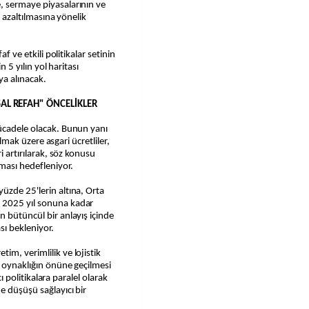
, sermaye piyasalarının ve
n azaltılmasına yönelik
af ve etkili politikalar setinin
n 5 yılın yol haritası
a alınacak.
L REFAH" ÖNCELİKLER
mücadele olacak. Bunun yanı
 olmak üzere asgari ücretliler,
i artırılarak, söz konusu
ması hedefleniyor.
üzde 25'lerin altına, Orta
 2025 yıl sonuna kadar
n bütüncül bir anlayış içinde
sı bekleniyor.
im, verimlilik ve lojistik
i oynaklığın önüne geçilmesi
cı politikalara paralel olarak
e düşüşü sağlayıcı bir