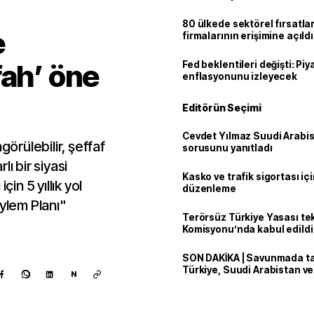
80 ülkede sektörel fırsatla
e
firmalarının erişimine açıldı
fah’ öne
Fed beklentileri değişti: Pi
enflasyonunu izleyecek
Editörün Seçimi
Cevdet Yılmaz Suudi Arabi
görülebilir, şeffaf
sorusunu yanıtladı
rlı bir siyasi
Kasko ve trafik sigortası içi
çin 5 yıllık yol
düzenleme
Eylem Planı"
Terörsüz Türkiye Yasası tek
Komisyonu’nda kabul edildi
SON DAKİKA | Savunmada tari
Türkiye, Suudi Arabistan v
N
'Mekke Anlaşması'nı imzala