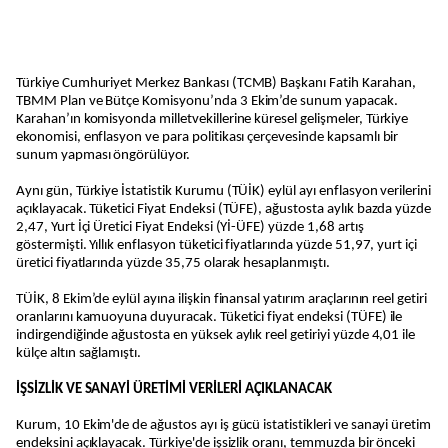
Türkiye Cumhuriyet Merkez Bankası (TCMB) Başkanı Fatih Karahan,
TBMM Plan ve Bütçe Komisyonu’nda 3 Ekim’de sunum yapacak.
Karahan’ın komisyonda milletvekillerine küresel gelişmeler, Türkiye
ekonomisi, enflasyon ve para politikası çerçevesinde kapsamlı bir
sunum yapması öngörülüyor.
Aynı gün, Türkiye İstatistik Kurumu (TÜİK) eylül ayı enflasyon verilerini
açıklayacak. Tüketici Fiyat Endeksi (TÜFE), ağustosta aylık bazda yüzde
2,47, Yurt İçi Üretici Fiyat Endeksi (Yİ-ÜFE) yüzde 1,68 artış
göstermişti. Yıllık enflasyon tüketici fiyatlarında yüzde 51,97, yurt içi
üretici fiyatlarında yüzde 35,75 olarak hesaplanmıştı.
TÜİK, 8 Ekim’de eylül ayına ilişkin finansal yatırım araçlarının reel getiri
oranlarını kamuoyuna duyuracak. Tüketici fiyat endeksi (TÜFE) ile
indirgendiğinde ağustosta en yüksek aylık reel getiriyi yüzde 4,01 ile
külçe altın sağlamıştı.
İŞSİZLİK VE SANAYİ ÜRETİMİ VERİLERİ AÇIKLANACAK
Kurum, 10 Ekim'de de ağustos ayı iş gücü istatistikleri ve sanayi üretim
endeksini açıklayacak. Türkiye'de işsizlik oranı, temmuzda bir önceki