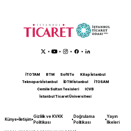
•
•
•
•
İTOTAM
BTM
SoftITo
Kitap İstanbul
Teknopark İstanbul
İDTM İstanbul
İTOSAM
Cemile Sultan Tesisleri
ICVB
İstanbul Ticaret Üniversitesi
Gizlilik ve KVKK
Doğrulama
Yayın
Künye
•
İletişim
•
•
•
Politikası
Politikası
İlkeleri