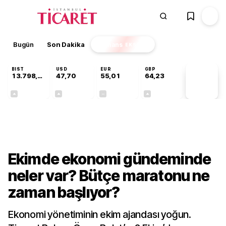
Bugün
Son Dakika
Finans
EKSTRA
BIST
USD
EUR
GBP
13.798,82
47,70
55,01
64,23
PİYASA
VERİLERİ
+0,70%
+0,16%
+0,00%
+0,09%
Gündem
Ekimde ekonomi gündeminde
neler var? Bütçe maratonu ne
zaman başlıyor?
Ekonomi yönetiminin ekim ajandası yoğun.