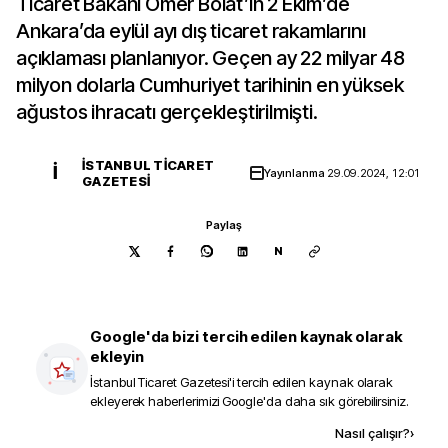
Ticaret Bakanı Ömer Bolat’ın 2 Ekim’de
Ankara’da eylül ayı dış ticaret rakamlarını
açıklaması planlanıyor. Geçen ay 22 milyar 48
milyon dolarla Cumhuriyet tarihinin en yüksek
ağustos ihracatı gerçekleştirilmişti.
İSTANBUL TICARET
İ
Yayınlanma
29.09.2024, 12:01
GAZETESI
Paylaş
N
Google'da bizi tercih edilen kaynak olarak
ekleyin
İstanbul Ticaret Gazetesi
'i tercih edilen kaynak olarak
ekleyerek haberlerimizi Google'da daha sık görebilirsiniz.
Kaynak ekle
Nasıl çalışır?
›