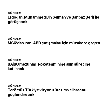
GÜNDEM
Erdoğan, Muhammed Bin Selman ve Şahbaz Şerif ile
görüşecek
GÜNDEM
MGK’dan İran-ABD çatışmaları için müzakere çağrısı
GÜNDEM
BAİBÜ mezunları Roketsan’ın işe alım sürecine
katılacak
GÜNDEM
Terörsüz Türkiye vizyonu üretim ve ihracatı
güçlendirecek