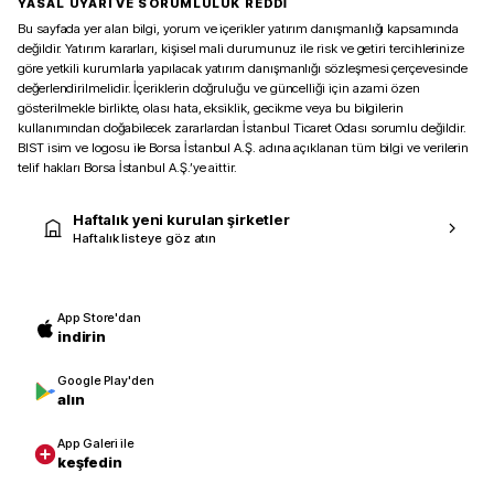
YASAL UYARI VE SORUMLULUK REDDİ
Bu sayfada yer alan bilgi, yorum ve içerikler yatırım danışmanlığı kapsamında
değildir. Yatırım kararları, kişisel mali durumunuz ile risk ve getiri tercihlerinize
göre yetkili kurumlarla yapılacak yatırım danışmanlığı sözleşmesi çerçevesinde
değerlendirilmelidir. İçeriklerin doğruluğu ve güncelliği için azami özen
gösterilmekle birlikte, olası hata, eksiklik, gecikme veya bu bilgilerin
kullanımından doğabilecek zararlardan İstanbul Ticaret Odası sorumlu değildir.
BIST isim ve logosu ile Borsa İstanbul A.Ş. adına açıklanan tüm bilgi ve verilerin
telif hakları Borsa İstanbul A.Ş.’ye aittir.
Haftalık yeni kurulan şirketler
Haftalık listeye göz atın
App Store'dan
indirin
Google Play'den
alın
App Galeri ile
keşfedin