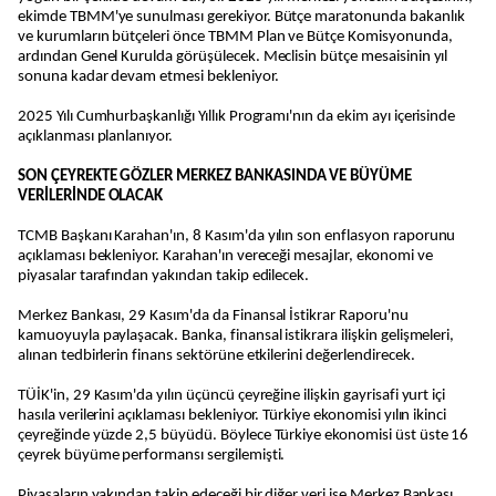
ekimde TBMM'ye sunulması gerekiyor. Bütçe maratonunda bakanlık
ve kurumların bütçeleri önce TBMM Plan ve Bütçe Komisyonunda,
ardından Genel Kurulda görüşülecek. Meclisin bütçe mesaisinin yıl
sonuna kadar devam etmesi bekleniyor.
2025 Yılı Cumhurbaşkanlığı Yıllık Programı'nın da ekim ayı içerisinde
açıklanması planlanıyor.
SON ÇEYREKTE GÖZLER MERKEZ BANKASINDA VE BÜYÜME
VERİLERİNDE OLACAK
TCMB Başkanı Karahan'ın, 8 Kasım'da yılın son enflasyon raporunu
açıklaması bekleniyor. Karahan'ın vereceği mesajlar, ekonomi ve
piyasalar tarafından yakından takip edilecek.
Merkez Bankası, 29 Kasım'da da Finansal İstikrar Raporu'nu
kamuoyuyla paylaşacak. Banka, finansal istikrara ilişkin gelişmeleri,
alınan tedbirlerin finans sektörüne etkilerini değerlendirecek.
TÜİK'in, 29 Kasım'da yılın üçüncü çeyreğine ilişkin gayrisafi yurt içi
hasıla verilerini açıklaması bekleniyor. Türkiye ekonomisi yılın ikinci
çeyreğinde yüzde 2,5 büyüdü. Böylece Türkiye ekonomisi üst üste 16
çeyrek büyüme performansı sergilemişti.
Piyasaların yakından takip edeceği bir diğer veri ise Merkez Bankası