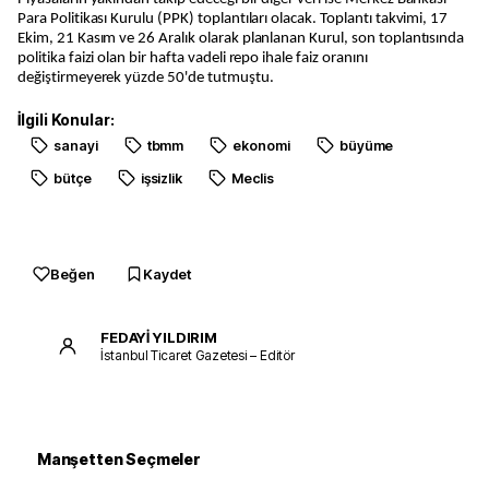
Para Politikası Kurulu (PPK) toplantıları olacak. Toplantı takvimi, 17
Ekim, 21 Kasım ve 26 Aralık olarak planlanan Kurul, son toplantısında
politika faizi olan bir hafta vadeli repo ihale faiz oranını
değiştirmeyerek yüzde 50'de tutmuştu.
İlgili Konular:
sanayi
tbmm
ekonomi
büyüme
bütçe
işsizlik
Meclis
Beğen
Kaydet
FEDAYİ YILDIRIM
İstanbul Ticaret Gazetesi – Editör
Manşetten Seçmeler