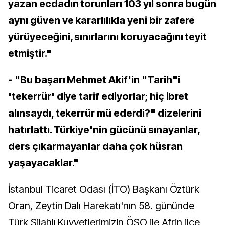
yazan ecdadın torunları 103 yıl sonra bugün
aynı güven ve kararlılıkla yeni bir zafere
yürüyeceğini, sınırlarını koruyacağını teyit
etmiştir."
- "Bu başarı Mehmet Akif'in "Tarih"i
'tekerrür' diye tarif ediyorlar; hiç ibret
alınsaydı, tekerrür mü ederdi?" dizelerini
hatırlattı. Türkiye'nin gücünü sınayanlar,
ders çıkarmayanlar daha çok hüsran
yaşayacaklar."
İstanbul Ticaret Odası (İTO) Başkanı Öztürk
Oran, Zeytin Dalı Harekatı'nın 58. gününde
Türk Silahlı Kuvvetlerimizin ÖSO ile Afrin ilçe