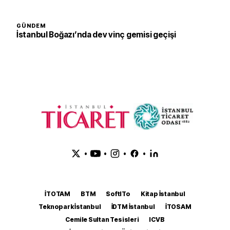
GÜNDEM
İstanbul Boğazı’nda dev vinç gemisi geçişi
•
•
•
•
İTOTAM
BTM
SoftITo
Kitap İstanbul
Teknopark İstanbul
İDTM İstanbul
İTOSAM
Cemile Sultan Tesisleri
ICVB