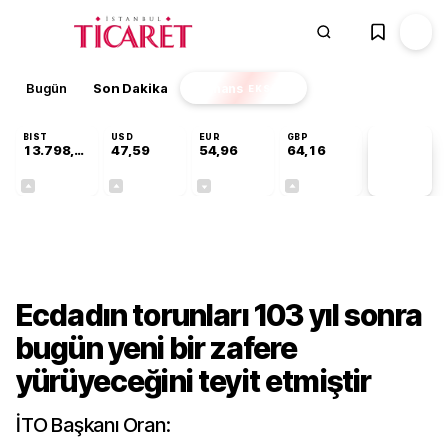
Bugün
Son Dakika
Finans
EKSTRA
BIST
USD
EUR
GBP
13.798,82
47,59
54,96
64,16
PİYASA
VERİLERİ
+0,70%
+0,05%
-0,10%
+0,10%
Gündem
Ecdadın torunları 103 yıl sonra
bugün yeni bir zafere
yürüyeceğini teyit etmiştir
İTO Başkanı Oran: