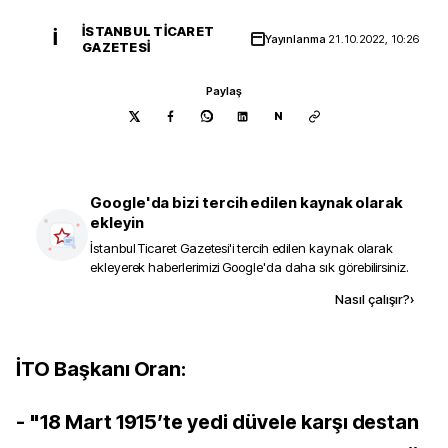
İSTANBUL TICARET
İ
Yayınlanma
21.10.2022, 10:26
GAZETESI
Paylaş
N
Google'da bizi tercih edilen kaynak olarak
ekleyin
İstanbul Ticaret Gazetesi
'i tercih edilen kaynak olarak
ekleyerek haberlerimizi Google'da daha sık görebilirsiniz.
Kaynak ekle
Nasıl çalışır?
›
İTO Başkanı Oran:
- "18 Mart 1915’te yedi düvele karşı destan