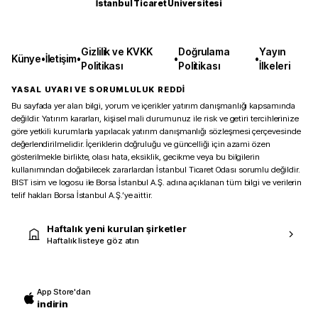
İstanbul Ticaret Üniversitesi
Gizlilik ve KVKK
Doğrulama
Yayın
Künye
•
İletişim
•
•
•
Politikası
Politikası
İlkeleri
YASAL UYARI VE SORUMLULUK REDDİ
Bu sayfada yer alan bilgi, yorum ve içerikler yatırım danışmanlığı kapsamında
değildir. Yatırım kararları, kişisel mali durumunuz ile risk ve getiri tercihlerinize
göre yetkili kurumlarla yapılacak yatırım danışmanlığı sözleşmesi çerçevesinde
değerlendirilmelidir. İçeriklerin doğruluğu ve güncelliği için azami özen
gösterilmekle birlikte, olası hata, eksiklik, gecikme veya bu bilgilerin
kullanımından doğabilecek zararlardan İstanbul Ticaret Odası sorumlu değildir.
BIST isim ve logosu ile Borsa İstanbul A.Ş. adına açıklanan tüm bilgi ve verilerin
telif hakları Borsa İstanbul A.Ş.’ye aittir.
Haftalık yeni kurulan şirketler
Haftalık listeye göz atın
App Store'dan
indirin