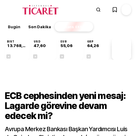
Bugün
Son Dakika
Finans
EKSTRA
BIST
USD
EUR
GBP
13.768,18
47,60
55,06
64,26
PİYASA
VERİLERİ
+0,47%
+0,06%
+0,10%
+0,25%
Finans
ECB cephesinden yeni mesaj:
Lagarde görevine devam
edecek mi?
Avrupa Merkez Bankası Başkan Yardımcısı Luis