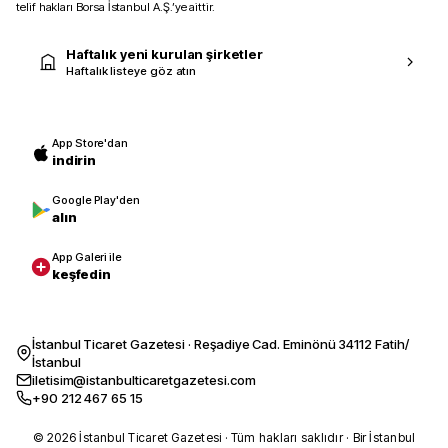
telif hakları Borsa İstanbul A.Ş.’ye aittir.
Haftalık yeni kurulan şirketler
Haftalık listeye göz atın
App Store'dan
indirin
Google Play'den
alın
App Galeri ile
keşfedin
İstanbul Ticaret Gazetesi · Reşadiye Cad. Eminönü 34112 Fatih/
İstanbul
iletisim@istanbulticaretgazetesi.com
+90 212 467 65 15
© 2026 İstanbul Ticaret Gazetesi · Tüm hakları saklıdır · Bir İstanbul