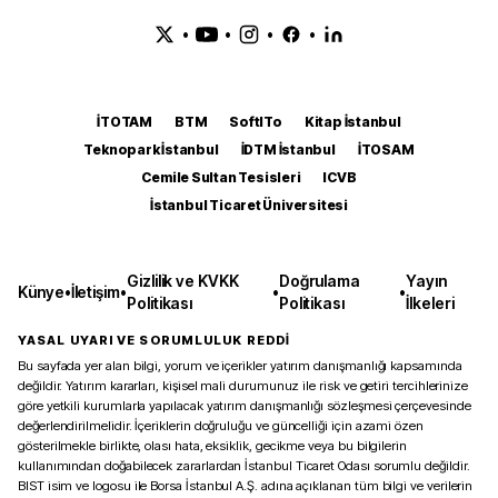
•
•
•
•
İTOTAM
BTM
SoftITo
Kitap İstanbul
Teknopark İstanbul
İDTM İstanbul
İTOSAM
Cemile Sultan Tesisleri
ICVB
İstanbul Ticaret Üniversitesi
Gizlilik ve KVKK
Doğrulama
Yayın
Künye
•
İletişim
•
•
•
Politikası
Politikası
İlkeleri
YASAL UYARI VE SORUMLULUK REDDİ
Bu sayfada yer alan bilgi, yorum ve içerikler yatırım danışmanlığı kapsamında
değildir. Yatırım kararları, kişisel mali durumunuz ile risk ve getiri tercihlerinize
göre yetkili kurumlarla yapılacak yatırım danışmanlığı sözleşmesi çerçevesinde
değerlendirilmelidir. İçeriklerin doğruluğu ve güncelliği için azami özen
gösterilmekle birlikte, olası hata, eksiklik, gecikme veya bu bilgilerin
kullanımından doğabilecek zararlardan İstanbul Ticaret Odası sorumlu değildir.
BIST isim ve logosu ile Borsa İstanbul A.Ş. adına açıklanan tüm bilgi ve verilerin