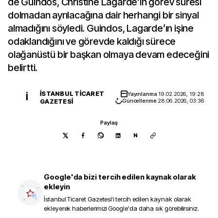
de Guindos, Christine Lagarde’ın görev süresi
dolmadan ayrılacağına dair herhangi bir sinyal
almadığını söyledi. Guindos, Lagarde’ın işine
odaklandığını ve görevde kaldığı sürece
olağanüstü bir başkan olmaya devam edeceğini
belirtti.
İSTANBUL TICARET
Yayınlanma
19.02.2026, 19:28
İ
GAZETESI
Güncellenme
28.06.2026, 03:36
Paylaş
N
Google'da bizi tercih edilen kaynak olarak
ekleyin
İstanbul Ticaret Gazetesi
'i tercih edilen kaynak olarak
ekleyerek haberlerimizi Google'da daha sık görebilirsiniz.