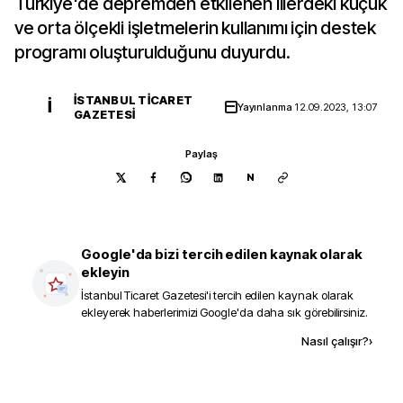
Türkiye'de depremden etkilenen illerdeki küçük
ve orta ölçekli işletmelerin kullanımı için destek
programı oluşturulduğunu duyurdu.
İSTANBUL TICARET
İ
Yayınlanma
12.09.2023, 13:07
GAZETESI
Paylaş
N
Google'da bizi tercih edilen kaynak olarak
ekleyin
İstanbul Ticaret Gazetesi
'i tercih edilen kaynak olarak
ekleyerek haberlerimizi Google'da daha sık görebilirsiniz.
Kaynak ekle
Nasıl çalışır?
›