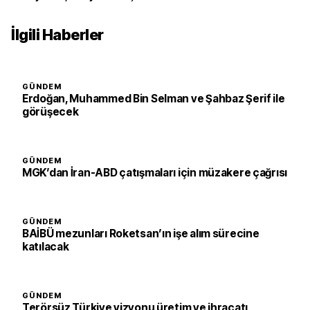
İlgili Haberler
GÜNDEM
Erdoğan, Muhammed Bin Selman ve Şahbaz Şerif ile
görüşecek
GÜNDEM
MGK’dan İran-ABD çatışmaları için müzakere çağrısı
GÜNDEM
BAİBÜ mezunları Roketsan’ın işe alım sürecine
katılacak
GÜNDEM
Terörsüz Türkiye vizyonu üretim ve ihracatı