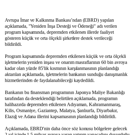
Avrupa İmar ve Kalkınma Bankası’ndan (EBRD) yapılan
açıklamada, "Yeniden İnşa Desteği ve Ödeneği" adı verilen
program kapsamında, depremden etkilenen illerde faaliyet
gösteren küçük ve orta ölçekli şirketlere destek verileceği
bildirildi.
Program kapsamında depremden etkilenen küçük ve orta ölçekli
işletmelerin yeniden inşası ve onarım masraflarının 60 bin avroya
kadar olan yüzde 85'lik kısmının karşılanmasının planlandığı
aktarılan açıklamada, işletmelerin bankanın sunduğu danışmanlık
hizmetlerinden de faydalanabileceği kaydedildi.
Bankanın bu finansman programının Japonya Maliye Bakanlığı
tarafından da desteklendiği belirtilen açıklamada, programın
halihazırda depremden etkilenen Adıyaman, Kahramanmaraş,
Kilis, Osmaniye, Gaziantep, Malatya, Şanlıurfa, Diyarbakır,
Elazığ ve Adana illerini kapsamasının planlandığı bildirildi.
Açıklamada, EBRD'nin daha önce söz konusu bölgelere gelecek
2 yıl içinde 1,5 milyar avroya varan yatırım yapacağını duyurduğu