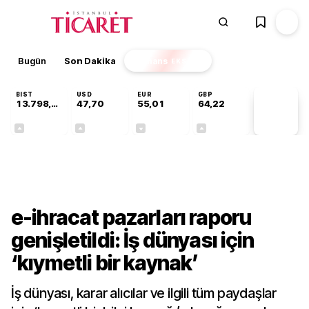
Bugün
Son Dakika
Finans
EKSTRA
BIST
USD
EUR
GBP
13.798,82
47,70
55,01
64,22
PİYASA
VERİLERİ
+0,70%
+0,16%
-0,01%
+0,08%
Gündem
e-ihracat pazarları raporu
genişletildi: İş dünyası için
‘kıymetli bir kaynak’
İş dünyası, karar alıcılar ve ilgili tüm paydaşlar