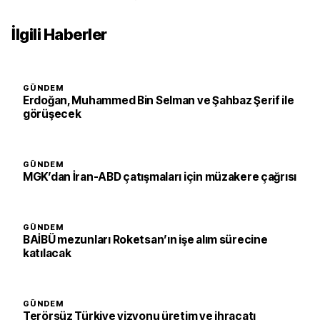
İlgili Haberler
GÜNDEM
Erdoğan, Muhammed Bin Selman ve Şahbaz Şerif ile
görüşecek
GÜNDEM
MGK’dan İran-ABD çatışmaları için müzakere çağrısı
GÜNDEM
BAİBÜ mezunları Roketsan’ın işe alım sürecine
katılacak
GÜNDEM
Terörsüz Türkiye vizyonu üretim ve ihracatı