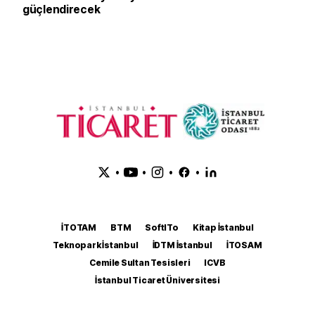
güçlendirecek
•
•
•
•
İTOTAM
BTM
SoftITo
Kitap İstanbul
Teknopark İstanbul
İDTM İstanbul
İTOSAM
Cemile Sultan Tesisleri
ICVB
İstanbul Ticaret Üniversitesi