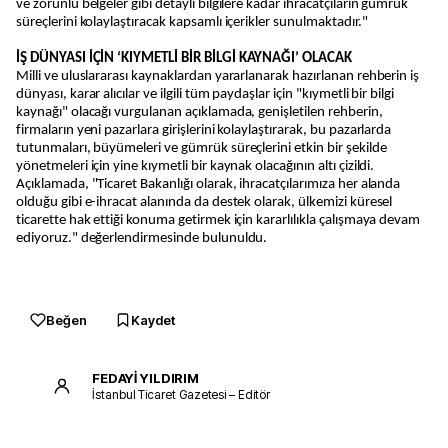
ve zorunlu belgeler gibi detaylı bilgilere kadar ihracatçıların gümrük
süreçlerini kolaylaştıracak kapsamlı içerikler sunulmaktadır."
İŞ DÜNYASI İÇİN ‘KIYMETLİ BİR BİLGİ KAYNAĞI’ OLACAK
Milli ve uluslararası kaynaklardan yararlanarak hazırlanan rehberin iş
dünyası, karar alıcılar ve ilgili tüm paydaşlar için "kıymetli bir bilgi
kaynağı" olacağı vurgulanan açıklamada, genişletilen rehberin,
firmaların yeni pazarlara girişlerini kolaylaştırarak, bu pazarlarda
tutunmaları, büyümeleri ve gümrük süreçlerini etkin bir şekilde
yönetmeleri için yine kıymetli bir kaynak olacağının altı çizildi.
Açıklamada, "Ticaret Bakanlığı olarak, ihracatçılarımıza her alanda
olduğu gibi e-ihracat alanında da destek olarak, ülkemizi küresel
ticarette hak ettiği konuma getirmek için kararlılıkla çalışmaya devam
ediyoruz." değerlendirmesinde bulunuldu.
Beğen
Kaydet
FEDAYİ YILDIRIM
İstanbul Ticaret Gazetesi – Editör