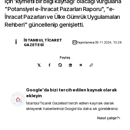
için ‘kıymetli bir bilgi kaynağı’ olacağı vurgulana
"Potansiyel e-İhracat Pazarları Raporu", "e-
İhracat Pazarları ve Ülke Gümrük Uygulamaları
Rehberi" güncellenip genişletti.
İSTANBUL TICARET
İ
Yayınlanma
09.11.2024, 10:28
GAZETESI
Paylaş
N
Google'da bizi tercih edilen kaynak olarak
ekleyin
İstanbul Ticaret Gazetesi
'i tercih edilen kaynak olarak
ekleyerek haberlerimizi Google'da daha sık görebilirsiniz.
Kaynak ekle
Nasıl çalışır?
›