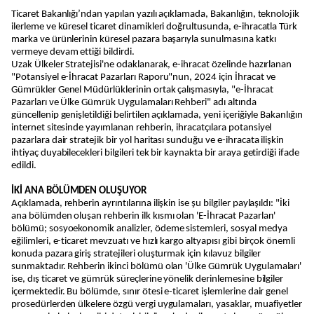
Ticaret Bakanlığı’ndan yapılan yazılı açıklamada, Bakanlığın, teknolojik
ilerleme ve küresel ticaret dinamikleri doğrultusunda, e-ihracatla Türk
marka ve ürünlerinin küresel pazara başarıyla sunulmasına katkı
vermeye devam ettiği bildirdi.
Uzak Ülkeler Stratejisi'ne odaklanarak, e-ihracat özelinde hazırlanan
"Potansiyel e-İhracat Pazarları Raporu"nun, 2024 için İhracat ve
Gümrükler Genel Müdürlüklerinin ortak çalışmasıyla, "e-İhracat
Pazarları ve Ülke Gümrük Uygulamaları Rehberi" adı altında
güncellenip genişletildiği belirtilen açıklamada, yeni içeriğiyle Bakanlığın
internet sitesinde yayımlanan rehberin, ihracatçılara potansiyel
pazarlara dair stratejik bir yol haritası sunduğu ve e-ihracata ilişkin
ihtiyaç duyabilecekleri bilgileri tek bir kaynakta bir araya getirdiği ifade
edildi.
İKİ ANA BÖLÜMDEN OLUŞUYOR
Açıklamada, rehberin ayrıntılarına ilişkin ise şu bilgiler paylaşıldı: "İki
ana bölümden oluşan rehberin ilk kısmı olan 'E-İhracat Pazarları'
bölümü; sosyoekonomik analizler, ödeme sistemleri, sosyal medya
eğilimleri, e-ticaret mevzuatı ve hızlı kargo altyapısı gibi birçok önemli
konuda pazara giriş stratejileri oluşturmak için kılavuz bilgiler
sunmaktadır. Rehberin ikinci bölümü olan 'Ülke Gümrük Uygulamaları'
ise, dış ticaret ve gümrük süreçlerine yönelik derinlemesine bilgiler
içermektedir. Bu bölümde, sınır ötesi e-ticaret işlemlerine dair genel
prosedürlerden ülkelere özgü vergi uygulamaları, yasaklar, muafiyetler