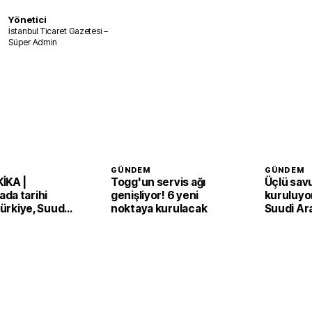
Yönetici
İstanbul Ticaret Gazetesi –
Süper Admin
GÜNDEM
GÜNDEM
İKA |
Togg'un servis ağı
Üçlü sav
da tarihi
genişliyor! 6 yeni
kuruluyor
 Türkiye, Suudi
noktaya kurulacak
Suudi Ar
an ve Pakistan
Pakistan
Anlaşması'nı
adım