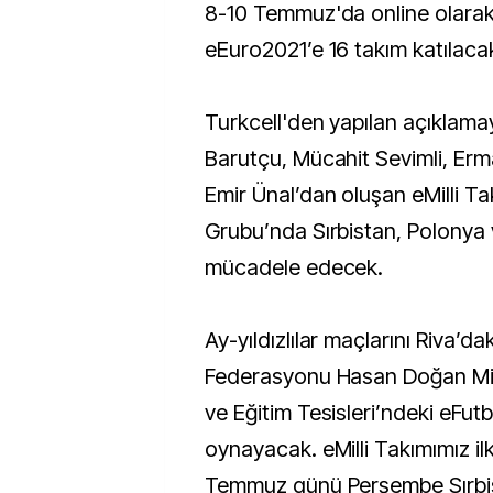
8-10 Temmuz'da online olarak gerçekleştirilecek
eEuro2021’e 16 takım katılaca
Turkcell'den yapılan açıklama
Barutçu, Mücahit Sevimli, Er
Emir Ünal’dan oluşan eMilli Ta
Grubu’nda Sırbistan, Polonya 
mücadele edecek.
Ay-yıldızlılar maçlarını Riva’da
Federasyonu Hasan Doğan Mil
ve Eğitim Tesisleri’ndeki eFut
oynayacak. eMilli Takımımız i
Temmuz günü Perşembe Sırbis