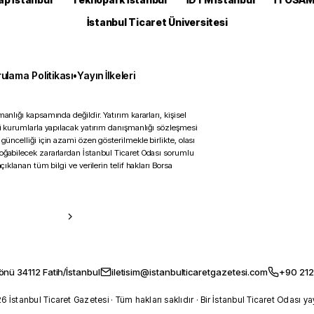
İstanbul Ticaret Üniversitesi
ulama Politikası
•
Yayın İlkeleri
anlığı kapsamında değildir. Yatırım kararları, kişisel
ili kurumlarla yapılacak yatırım danışmanlığı sözleşmesi
 güncelliği için azami özen gösterilmekle birlikte, olası
doğabilecek zararlardan İstanbul Ticaret Odası sorumlu
çıklanan tüm bilgi ve verilerin telif hakları Borsa
önü 34112 Fatih/İstanbul
iletisim@istanbulticaretgazetesi.com
+90 212
 İstanbul Ticaret Gazetesi · Tüm hakları saklıdır · Bir İstanbul Ticaret Odası ya