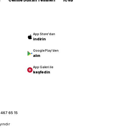
App Store'dan
indirin
Google Play'den
alın
App Galeri ile
keşfedin
 467 65 15
yınıdır