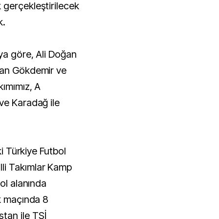
k.
ya göre, Ali Doğan
man Gökdemir ve
kımımız, A
ve Karadağ ile
ki Türkiye Futbol
li Takımlar Kamp
bol alanında
lk maçında 8
tan ile TSİ