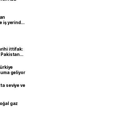
man
e iş yerinde
hi ittifak:
e Pakistan
dı
Türkiye
onuma geliyor
ta seviye ve
doğal gaz