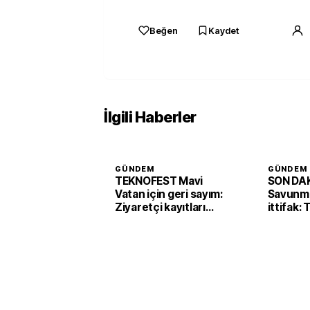
Beğen
Kaydet
İlgili Haberler
GÜNDEM
GÜNDEM
TEKNOFEST Mavi
SON DAK
Vatan için geri sayım:
Savunma
Ziyaretçi kayıtları
ittifak:
başladı
Arabist
'Mekke 
imzaladı