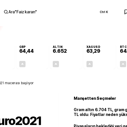
Ara
"
Faiz kararı
"
Ctrl K
RA
GBP
ALTIN
XAGUSD
BTC
64,44
6.652
63,29
64
+0,35%
+0,41%
+2,45%
+2,91%
0,19
0,26
158,98
1,79
021 macerası başlıyor
Manşetten Seçmeler
Gram altın 6.704 TL, gram
TL oldu: Fiyatlar neden yük
Euro2021
Piyasaların beklediği veri g