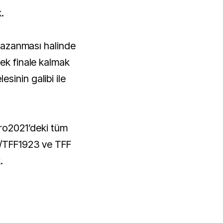
.
 kazanması halinde
rek finale kalmak
sinin galibi ile
uro2021’deki tüm
v/TFF1923 ve TFF
.