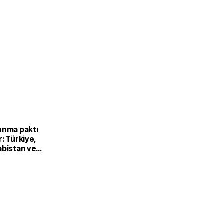
unma paktı
: Türkiye,
abistan ve
’dan ortak