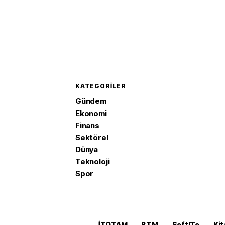
KATEGORILER
Gündem
Ekonomi
Finans
Sektörel
Dünya
Teknoloji
Spor
İTOTAM
BTM
SoftITo
Kit