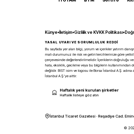
Künye
•
İletişim
•
Gizlilik ve KVKK Politikası
•
Doğr
YASAL UYARI VE SORUMLULUK REDDİ
Bu sayfada yer alan bilgi, yorum ve içerikler yatırım danışm
mali durumunuz ile risk ve getiri tercihlerinize göre yetk
çerçevesinde değerlendirilmelidir. İçeriklerin doğruluğu ve
hata, eksiklik, gecikme veya bu bilgilerin kullanımından 
değildir. BIST isim ve logosu ile Borsa İstanbul A.Ş. adına a
İstanbul A.Ş.’ye aittir.
Haftalık yeni kurulan şirketler
Haftalık listeye göz atın
İstanbul Ticaret Gazetesi · Reşadiye Cad. Emin
© 2026