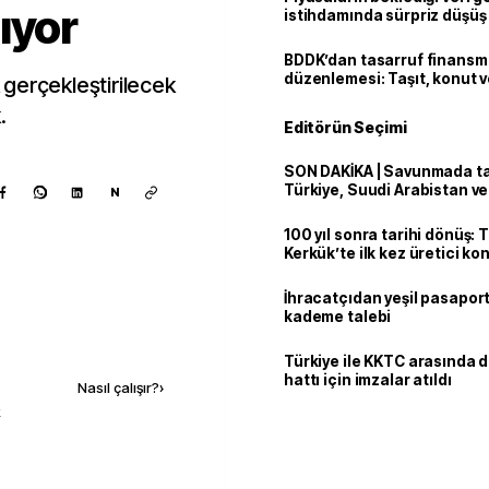
ıyor
istihdamında sürpriz düşüş
BDDK’dan tasarruf finans
düzenlemesi: Taşıt, konut v
gerçekleştirilecek
limitler değişti
.
Editörün Seçimi
SON DAKİKA | Savunmada tari
Türkiye, Suudi Arabistan v
N
'Mekke Anlaşması'nı imzala
100 yıl sonra tarihi dönüş: 
Kerkük’te ilk kez üretici k
İhracatçıdan yeşil pasaport
kademe talebi
Kaynak ekle
Türkiye ile KKTC arasında 
hattı için imzalar atıldı
Nasıl çalışır?
›
k