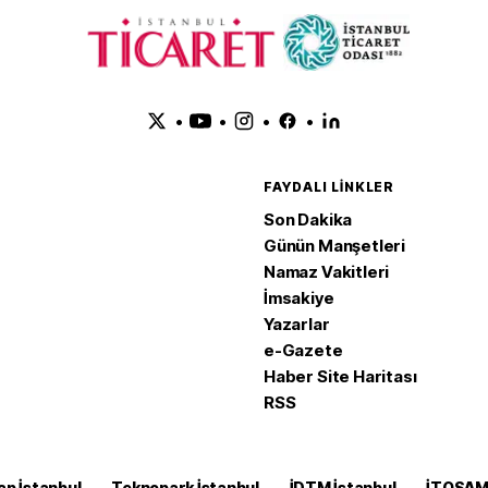
•
•
•
•
FAYDALI LINKLER
Son Dakika
Günün Manşetleri
Namaz Vakitleri
İmsakiye
Yazarlar
e-Gazete
Haber Site Haritası
RSS
ap İstanbul
Teknopark İstanbul
İDTM İstanbul
İTOSA