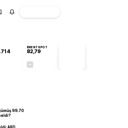
ÜYE
CANLI BORSA
Girişi
BRENTSPOT
.714
82,79
PİYASA
VERİLERİ
+0,46%
+0,01%
+0,00
0,01
 gümüş 99.70
seldi?
eldi: ABD