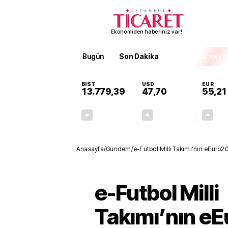
Ekonomiden haberiniz var!
Bugün
Son Dakika
Finans
EKST
BIST
USD
EUR
13.779,39
47,70
55,21
-0,14%
+0,15%
-19,42
0,07
Anasayfa
/
Gündem
/
e-Futbol Milli Takımı’nın eEuro2
e-Futbol Milli
Takımı’nın e