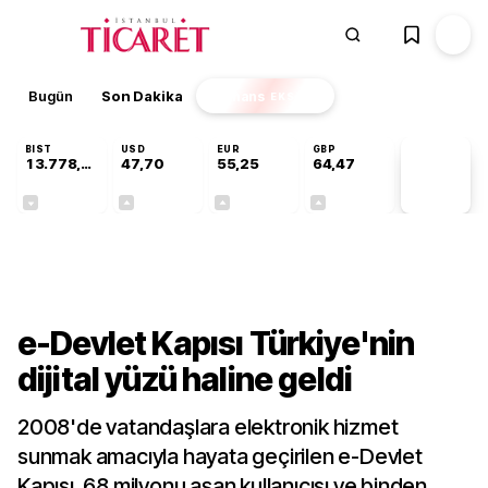
Bugün
Son Dakika
Finans
EKSTRA
BIST
USD
EUR
GBP
13.778,60
47,70
55,25
64,47
PİYASA
VERİLERİ
-0,15%
+0,17%
+0,43%
+0,47%
Gündem
e-Devlet Kapısı Türkiye'nin
dijital yüzü haline geldi
2008'de vatandaşlara elektronik hizmet
sunmak amacıyla hayata geçirilen e-Devlet
Kapısı, 68 milyonu aşan kullanıcısı ve binden