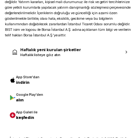
değildir. Yatırım kararları, kişisel mali durumunuz ile risk ve getiri tercihlerinize
göre yetkili kurumlarla yapılacak yatırım danışmanlığı sözleşmesi çerçevesinde
değerlendirilmelidir. İçeriklerin doğruluğu ve güncelliği için azami özen
gösterilmekle birlikte, olası hata, eksiklik, gecikme veya bu bilgilerin
kullanımından doğabilecek zararlardan İstanbul Ticaret Odası sorumlu değildir.
BIST isim ve logosu ile Borsa İstanbul A.Ş. adına açıklanan tüm bilgi ve verilerin
telif hakları Borsa İstanbul A.Ş.’ye aittir.
Haftalık yeni kurulan şirketler
Haftalık listeye göz atın
App Store'dan
indirin
Google Play'den
alın
App Galeri ile
keşfedin