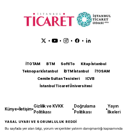
•
•
•
•
İTOTAM
BTM
SoftITo
Kitap İstanbul
Teknopark İstanbul
İDTM İstanbul
İTOSAM
Cemile Sultan Tesisleri
ICVB
İstanbul Ticaret Üniversitesi
Gizlilik ve KVKK
Doğrulama
Yayın
Künye
•
İletişim
•
•
•
Politikası
Politikası
İlkeleri
YASAL UYARI VE SORUMLULUK REDDİ
Bu sayfada yer alan bilgi, yorum ve içerikler yatırım danışmanlığı kapsamında