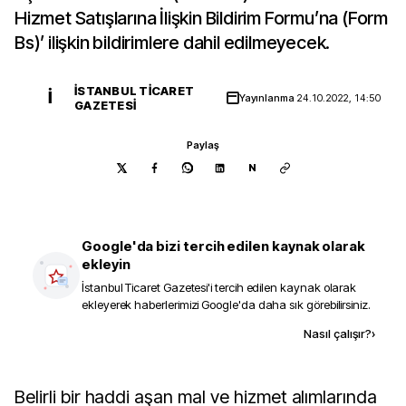
Hizmet Satışlarına İlişkin Bildirim Formu’na (Form
Bs)’ ilişkin bildirimlere dahil edilmeyecek.
İSTANBUL TICARET
İ
Yayınlanma
24.10.2022, 14:50
GAZETESI
Paylaş
N
Google'da bizi tercih edilen kaynak olarak
ekleyin
İstanbul Ticaret Gazetesi
'i tercih edilen kaynak olarak
ekleyerek haberlerimizi Google'da daha sık görebilirsiniz.
Kaynak ekle
Nasıl çalışır?
›
Belirli bir haddi aşan mal ve hizmet alımlarında