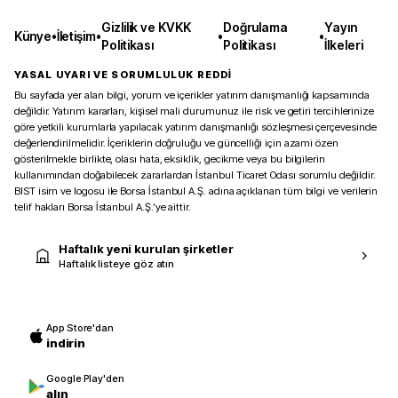
Gizlilik ve KVKK
Doğrulama
Yayın
Künye
•
İletişim
•
•
•
Politikası
Politikası
İlkeleri
YASAL UYARI VE SORUMLULUK REDDİ
Bu sayfada yer alan bilgi, yorum ve içerikler yatırım danışmanlığı kapsamında
değildir. Yatırım kararları, kişisel mali durumunuz ile risk ve getiri tercihlerinize
göre yetkili kurumlarla yapılacak yatırım danışmanlığı sözleşmesi çerçevesinde
değerlendirilmelidir. İçeriklerin doğruluğu ve güncelliği için azami özen
gösterilmekle birlikte, olası hata, eksiklik, gecikme veya bu bilgilerin
kullanımından doğabilecek zararlardan İstanbul Ticaret Odası sorumlu değildir.
BIST isim ve logosu ile Borsa İstanbul A.Ş. adına açıklanan tüm bilgi ve verilerin
telif hakları Borsa İstanbul A.Ş.’ye aittir.
Haftalık yeni kurulan şirketler
Haftalık listeye göz atın
App Store'dan
indirin
Google Play'den
alın