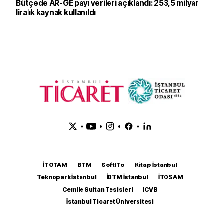
Bütçede AR-GE payı verileri açıklandı: 253,5 milyar
liralık kaynak kullanıldı
•
•
•
•
İTOTAM
BTM
SoftITo
Kitap İstanbul
Teknopark İstanbul
İDTM İstanbul
İTOSAM
Cemile Sultan Tesisleri
ICVB
İstanbul Ticaret Üniversitesi