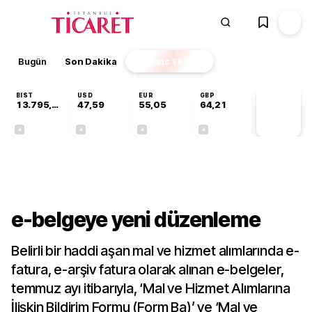
Bugün
Son Dakika
Finans
EKSTRA
BIST
USD
EUR
GBP
13.795,63
47,59
55,05
64,21
PİYASA
VERİLERİ
+0,68%
+0,06%
+0,08%
+0,18%
Gündem
e-belgeye yeni düzenleme
Belirli bir haddi aşan mal ve hizmet alımlarında e-
fatura, e-arşiv fatura olarak alınan e-belgeler,
temmuz ayı itibarıyla, ‘Mal ve Hizmet Alımlarına
İlişkin Bildirim Formu (Form Ba)’ ve ‘Mal ve