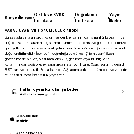
Gizlilik ve KVKK
Doğrulama
Yayın
Künye
•
İletişim
•
•
•
Politikası
Politikası
İlkeleri
YASAL UYARI VE SORUMLULUK REDDİ
Bu sayfada yer alan bilgi, yorum ve içerikler yatırım danışmanlığı kapsamında
değildir. Yatırım kararları, kişisel mali durumunuz ile risk ve getiri tercihlerinize
göre yetkili kurumlarla yapılacak yatırım danışmanlığı sözleşmesi çerçevesinde
değerlendirilmelidir. İçeriklerin doğruluğu ve güncelliği için azami özen
gösterilmekle birlikte, olası hata, eksiklik, gecikme veya bu bilgilerin
kullanımından doğabilecek zararlardan İstanbul Ticaret Odası sorumlu değildir.
BIST isim ve logosu ile Borsa İstanbul A.Ş. adına açıklanan tüm bilgi ve verilerin
telif hakları Borsa İstanbul A.Ş.’ye aittir.
Haftalık yeni kurulan şirketler
Haftalık listeye göz atın
App Store'dan
indirin
Google Play'den