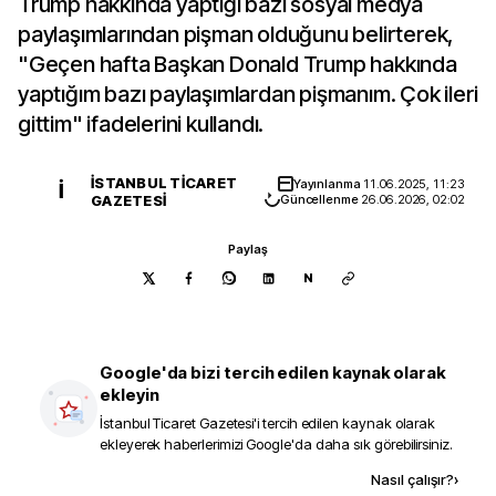
Trump hakkında yaptığı bazı sosyal medya
paylaşımlarından pişman olduğunu belirterek,
"Geçen hafta Başkan Donald Trump hakkında
yaptığım bazı paylaşımlardan pişmanım. Çok ileri
gittim" ifadelerini kullandı.
İSTANBUL TICARET
Yayınlanma
11.06.2025, 11:23
İ
GAZETESI
Güncellenme
26.06.2026, 02:02
Paylaş
N
Google'da bizi tercih edilen kaynak olarak
ekleyin
İstanbul Ticaret Gazetesi
'i tercih edilen kaynak olarak
ekleyerek haberlerimizi Google'da daha sık görebilirsiniz.
Kaynak ekle
Nasıl çalışır?
›