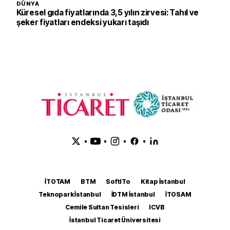
DÜNYA
Küresel gıda fiyatlarında 3,5 yılın zirvesi: Tahıl ve
şeker fiyatları endeksi yukarı taşıdı
•
•
•
•
İTOTAM
BTM
SoftITo
Kitap İstanbul
Teknopark İstanbul
İDTM İstanbul
İTOSAM
Cemile Sultan Tesisleri
ICVB
İstanbul Ticaret Üniversitesi