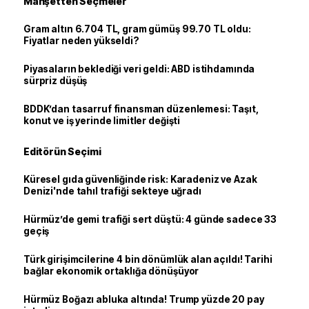
Manşetten Seçmeler
Gram altın 6.704 TL, gram gümüş 99.70 TL oldu:
Fiyatlar neden yükseldi?
Piyasaların beklediği veri geldi: ABD istihdamında
sürpriz düşüş
BDDK’dan tasarruf finansman düzenlemesi: Taşıt,
konut ve iş yerinde limitler değişti
Editörün Seçimi
Küresel gıda güvenliğinde risk: Karadeniz ve Azak
Denizi'nde tahıl trafiği sekteye uğradı
Hürmüz’de gemi trafiği sert düştü: 4 günde sadece 33
geçiş
Türk girişimcilerine 4 bin dönümlük alan açıldı! Tarihi
bağlar ekonomik ortaklığa dönüşüyor
Hürmüz Boğazı abluka altında! Trump yüzde 20 pay