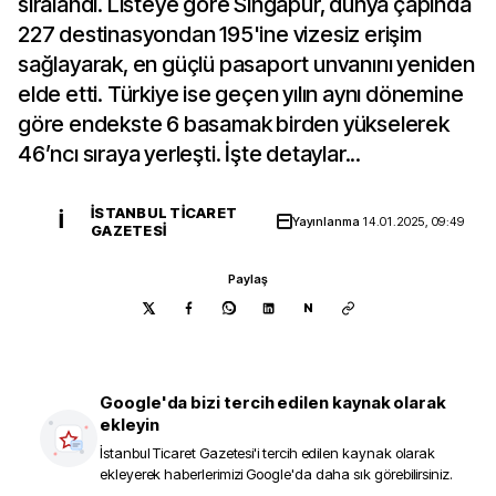
sıralandı. Listeye göre Singapur, dünya çapında
227 destinasyondan 195'ine vizesiz erişim
sağlayarak, en güçlü pasaport unvanını yeniden
elde etti. Türkiye ise geçen yılın aynı dönemine
göre endekste 6 basamak birden yükselerek
46’ncı sıraya yerleşti. İşte detaylar...
İSTANBUL TICARET
İ
Yayınlanma
14.01.2025, 09:49
GAZETESI
Paylaş
N
Google'da bizi tercih edilen kaynak olarak
ekleyin
İstanbul Ticaret Gazetesi
'i tercih edilen kaynak olarak
ekleyerek haberlerimizi Google'da daha sık görebilirsiniz.