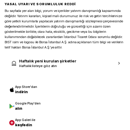
YASAL UYARI VE SORUMLULUK REDDİ
Bu sayfada yer alan bilgi, yorum ve içerikler yatırım danışmanlığı kapsamında
değildir. Yatırım kararları, kişisel mali durumunuz ile risk ve getiri tercihlerinize
göre yetkili kurumlarla yapılacak yatırım danışmanlığı sözleşmesi çerçevesinde
değerlendirilmelidir. İçeriklerin doğruluğu ve güncelliği için azami özen
gösterilmekle birlikte, olası hata, eksiklik, gecikme veya bu bilgilerin
kullanımından doğabilecek zararlardan İstanbul Ticaret Odası sorumlu değildir.
BIST isim ve logosu ile Borsa İstanbul A.Ş. adına açıklanan tüm bilgi ve verilerin
telif hakları Borsa İstanbul A.Ş.’ye aittir.
Haftalık yeni kurulan şirketler
Haftalık listeye göz atın
App Store'dan
indirin
Google Play'den
alın
App Galeri ile
keşfedin