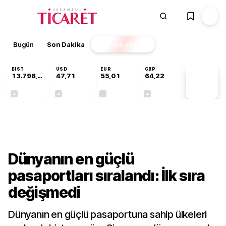
Bugün
Son Dakika
Finans
EKSTRA
BIST
USD
EUR
GBP
13.798,82
47,71
55,01
64,22
PİYASA
VERİLERİ
+0,70%
+0,17%
+0,00%
+0,07%
Dünya
Dünyanın en güçlü
pasaportları sıralandı: İlk sıra
değişmedi
Dünyanın en güçlü pasaportuna sahip ülkeleri