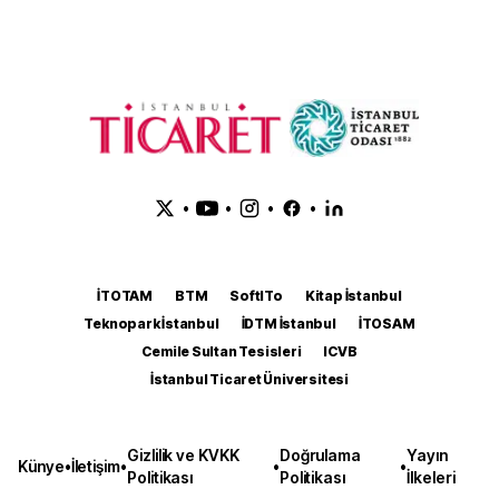
•
•
•
•
İTOTAM
BTM
SoftITo
Kitap İstanbul
Teknopark İstanbul
İDTM İstanbul
İTOSAM
Cemile Sultan Tesisleri
ICVB
İstanbul Ticaret Üniversitesi
Gizlilik ve KVKK
Doğrulama
Yayın
Künye
•
İletişim
•
•
•
Politikası
Politikası
İlkeleri