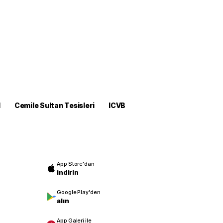
M
Cemile Sultan Tesisleri
ICVB
App Store'dan
indirin
Google Play'den
alın
App Galeri ile