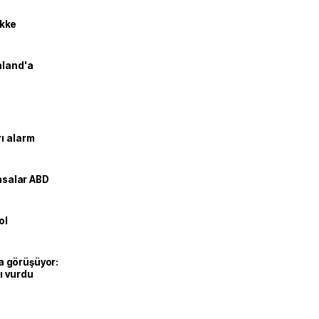
kke
nland'a
ı alarm
yasalar ABD
ol
’la görüşüyor:
ı vurdu