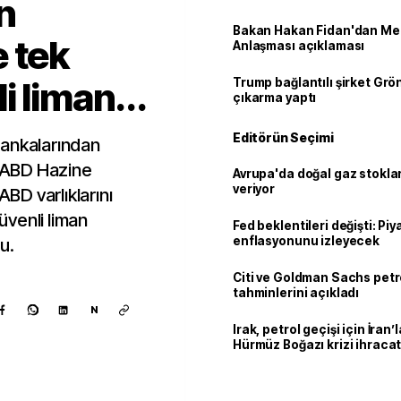
n
Bakan Hakan Fidan'dan Me
 tek
Anlaşması açıklaması
 liman...
Trump bağlantılı şirket Grö
çıkarma yaptı
Editörün Seçimi
bankalarından
n ABD Hazine
Avrupa'da doğal gaz stoklar
veriyor
ABD varlıklarını
güvenli liman
Fed beklentileri değişti: Pi
enflasyonunu izleyecek
u.
Citi ve Goldman Sachs petr
tahminlerini açıkladı
N
Irak, petrol geçişi için İran
Hürmüz Boğazı krizi ihracat