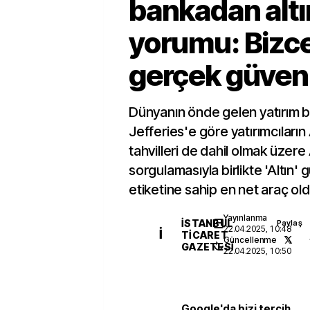
bankadan altı
yorumu: Bizce
gerçek güvenli
Dünyanın önde gelen yatırım 
Jefferies'e göre yatırımcıları
tahvilleri de dahil olmak üzere 
sorgulamasıyla birlikte 'Altın' 
etiketine sahip en net araç old
Yayınlanma
İSTANBUL
Paylaş
22.04.2025, 10:48
İ
TICARET
Güncellenme
GAZETESI
22.04.2025, 10:50
Google'da bizi tercih