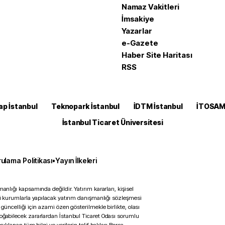
Namaz Vakitleri
İmsakiye
Yazarlar
e-Gazete
Haber Site Haritası
RSS
ap İstanbul
Teknopark İstanbul
İDTM İstanbul
İTOSA
İstanbul Ticaret Üniversitesi
ulama Politikası
•
Yayın İlkeleri
anlığı kapsamında değildir. Yatırım kararları, kişisel
ili kurumlarla yapılacak yatırım danışmanlığı sözleşmesi
 güncelliği için azami özen gösterilmekle birlikte, olası
doğabilecek zararlardan İstanbul Ticaret Odası sorumlu
çıklanan tüm bilgi ve verilerin telif hakları Borsa