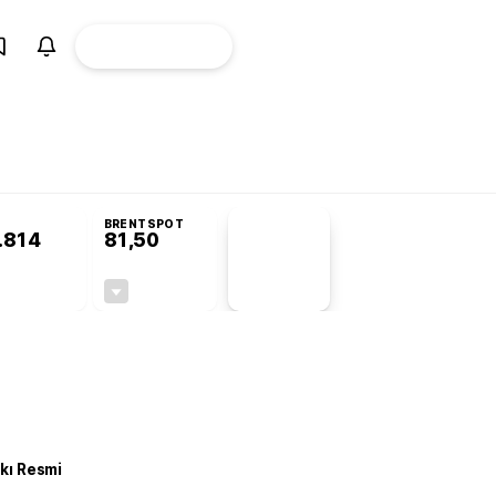
ÜYE
CANLI BORSA
Girişi
BRENTSPOT
.814
81,50
PİYASA
VERİLERİ
-0,26%
-1,55%
+0,00
-1,28
kkı Resmi