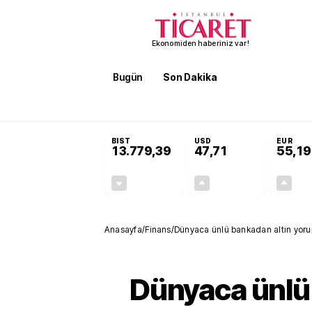
Ekonomiden haberiniz var!
Bugün
Son Dakika
Finans
EKST
SON DAKİKA
Öğrenci affı ve ek sınav hakkı 
BIST
USD
EUR
13.779,39
47,71
55,19
-0,14%
+0,18%
-19,42
0,09
Anasayfa
/
Finans
/
Dünyaca ünlü bankadan altın yorum
Dünyaca ünlü