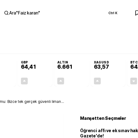
Ara
"
Faiz kararı
"
Ctrl K
RA
Resmi Gazete'de!
Öğrenci affı ve ek sınav hakkı Resmi Gazete'de!
GBP
ALTIN
XAGUSD
BTC
64,41
6.661
63,57
64
+0,32%
+0,38%
+2,59%
+3,37%
0,18
0,24
167,96
2,07
u: Bizce tek gerçek güvenli liman...
Manşetten Seçmeler
Öğrenci affı ve ek sınav ha
Gazete'de!