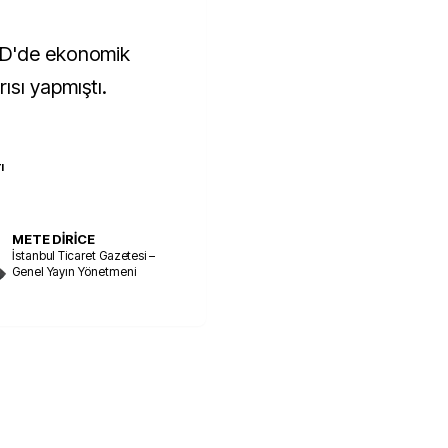
BD'de ekonomik
sı yapmıştı.
ı
METE DİRİCE
İstanbul Ticaret Gazetesi –
Genel Yayın Yönetmeni