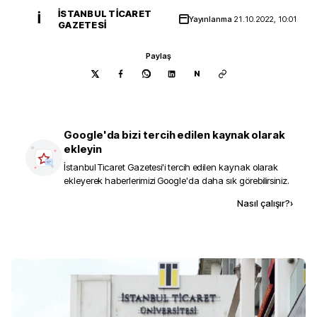
İSTANBUL TICARET
İ
Yayınlanma
21.10.2022, 10:01
GAZETESI
Paylaş
N
Google'da bizi tercih edilen kaynak olarak
ekleyin
İstanbul Ticaret Gazetesi
'i tercih edilen kaynak olarak
ekleyerek haberlerimizi Google'da daha sık görebilirsiniz.
Kaynak ekle
Nasıl çalışır?
›