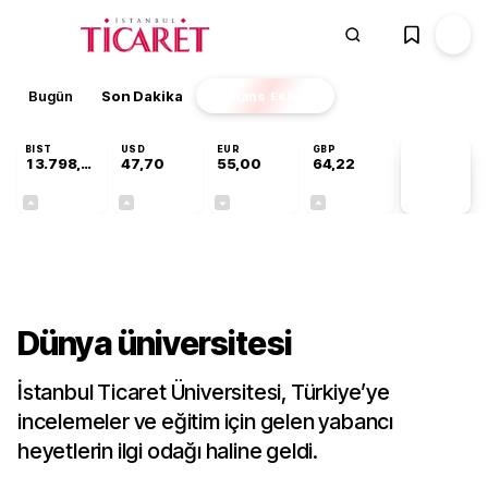
Bugün
Son Dakika
Finans
EKSTRA
BIST
USD
EUR
GBP
13.798,82
47,70
55,00
64,22
PİYASA
VERİLERİ
+0,70%
+0,16%
-0,02%
+0,08%
Gündem
Dünya üniversitesi
İstanbul Ticaret Üniversitesi, Türkiye’ye
incelemeler ve eğitim için gelen yabancı
heyetlerin ilgi odağı haline geldi.