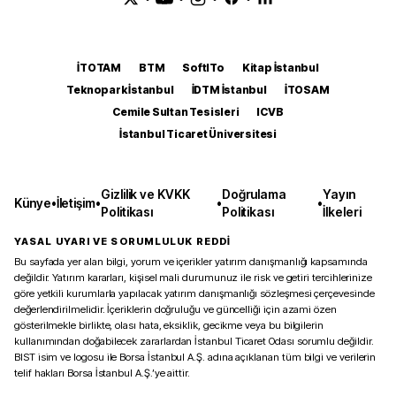
İTOTAM
BTM
SoftITo
Kitap İstanbul
Teknopark İstanbul
İDTM İstanbul
İTOSAM
Cemile Sultan Tesisleri
ICVB
İstanbul Ticaret Üniversitesi
Gizlilik ve KVKK
Doğrulama
Yayın
Künye
•
İletişim
•
•
•
Politikası
Politikası
İlkeleri
YASAL UYARI VE SORUMLULUK REDDİ
Bu sayfada yer alan bilgi, yorum ve içerikler yatırım danışmanlığı kapsamında
değildir. Yatırım kararları, kişisel mali durumunuz ile risk ve getiri tercihlerinize
göre yetkili kurumlarla yapılacak yatırım danışmanlığı sözleşmesi çerçevesinde
değerlendirilmelidir. İçeriklerin doğruluğu ve güncelliği için azami özen
gösterilmekle birlikte, olası hata, eksiklik, gecikme veya bu bilgilerin
kullanımından doğabilecek zararlardan İstanbul Ticaret Odası sorumlu değildir.
BIST isim ve logosu ile Borsa İstanbul A.Ş. adına açıklanan tüm bilgi ve verilerin
telif hakları Borsa İstanbul A.Ş.’ye aittir.