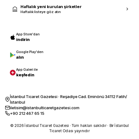
Haftalık yeni kurulan şirketler
Haftalık listeye göz atın
App Store'dan
indirin
Google Play'den
alın
App Galeri ile
keşfedin
İstanbul Ticaret Gazetesi · Reşadiye Cad. Eminönü 34112 Fatih/
İstanbul
iletisim@istanbulticaretgazetesi.com
+90 212 467 65 15
© 2026 İstanbul Ticaret Gazetesi · Tüm hakları saklıdır · Bir İstanbul
Ticaret Odası yayınıdır