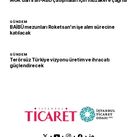
MGK’dan İran-ABD çatışmaları için müzakere çağrısı
GÜNDEM
BAİBÜ mezunları Roketsan’ın işe alım sürecine
katılacak
GÜNDEM
Terörsüz Türkiye vizyonu üretim ve ihracatı
güçlendirecek
•
•
•
•