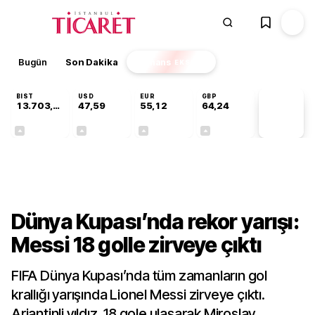
Bugün
Son Dakika
Finans
EKSTRA
BIST
USD
EUR
GBP
13.703,13
47,59
55,12
64,24
PİYASA
VERİLERİ
+0,11%
+0,04%
+0,19%
+0,22%
Gündem
Dünya Kupası’nda rekor yarışı:
Messi 18 golle zirveye çıktı
FIFA Dünya Kupası’nda tüm zamanların gol
krallığı yarışında Lionel Messi zirveye çıktı.
Arjantinli yıldız, 18 gole ulaşarak Miroslav