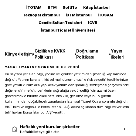
İTOTAM
BTM
SoftITo
Kitap İstanbul
Teknopark İstanbul
İDTM İstanbul
İTOSAM
Cemile Sultan Tesisleri
ICVB
İstanbul Ticaret Üniversitesi
Gizlilik ve KVKK
Doğrulama
Yayın
Künye
•
İletişim
•
•
•
Politikası
Politikası
İlkeleri
YASAL UYARI VE SORUMLULUK REDDİ
Bu sayfada yer alan bilgi, yorum ve içerikler yatırım danışmanlığı kapsamında
değildir. Yatırım kararları, kişisel mali durumunuz ile risk ve getiri tercihlerinize
göre yetkili kurumlarla yapılacak yatırım danışmanlığı sözleşmesi çerçevesinde
değerlendirilmelidir. İçeriklerin doğruluğu ve güncelliği için azami özen
gösterilmekle birlikte, olası hata, eksiklik, gecikme veya bu bilgilerin
kullanımından doğabilecek zararlardan İstanbul Ticaret Odası sorumlu değildir.
BIST isim ve logosu ile Borsa İstanbul A.Ş. adına açıklanan tüm bilgi ve verilerin
telif hakları Borsa İstanbul A.Ş.’ye aittir.
Haftalık yeni kurulan şirketler
Haftalık listeye göz atın