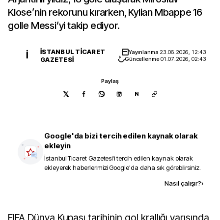
Klose’nin rekorunu kırarken, Kylian Mbappe 16
golle Messi’yi takip ediyor.
İSTANBUL TICARET
Yayınlanma
23.06.2026, 12:43
İ
GAZETESI
Güncellenme
01.07.2026, 02:43
Paylaş
N
Google'da bizi tercih edilen kaynak olarak
ekleyin
İstanbul Ticaret Gazetesi
'i tercih edilen kaynak olarak
ekleyerek haberlerimizi Google'da daha sık görebilirsiniz.
Kaynak ekle
Nasıl çalışır?
›
FIFA Dünya Kupası tarihinin gol krallığı yarışında