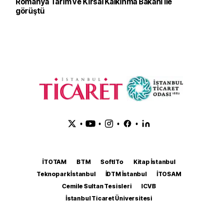
Romanya Tarım ve Kırsal Kalkınma Bakanı ile
görüştü
•
•
•
•
İTOTAM
BTM
SoftITo
Kitap İstanbul
Teknopark İstanbul
İDTM İstanbul
İTOSAM
Cemile Sultan Tesisleri
ICVB
İstanbul Ticaret Üniversitesi