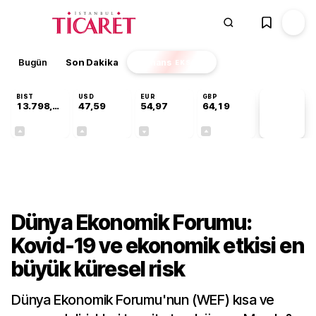
Bugün
Son Dakika
Finans
EKSTRA
BIST
USD
EUR
GBP
13.798,82
47,59
54,97
64,19
PİYASA
VERİLERİ
+0,70%
+0,05%
-0,08%
+0,15%
Gündem
Dünya Ekonomik Forumu:
Kovid-19 ve ekonomik etkisi en
büyük küresel risk
Dünya Ekonomik Forumu'nun (WEF) kısa ve