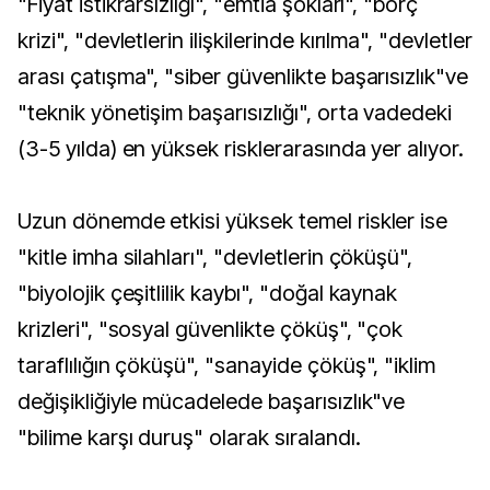
"Fiyat istikrarsızlığı", "emtia şokları", "borç
krizi", "devletlerin ilişkilerinde kırılma", "devletler
arası çatışma", "siber güvenlikte başarısızlık"ve
"teknik yönetişim başarısızlığı", orta vadedeki
(3-5 yılda) en yüksek risklerarasında yer alıyor.
Uzun dönemde etkisi yüksek temel riskler ise
"kitle imha silahları", "devletlerin çöküşü",
"biyolojik çeşitlilik kaybı", "doğal kaynak
krizleri", "sosyal güvenlikte çöküş", "çok
taraflılığın çöküşü", "sanayide çöküş", "iklim
değişikliğiyle mücadelede başarısızlık"ve
"bilime karşı duruş" olarak sıralandı.