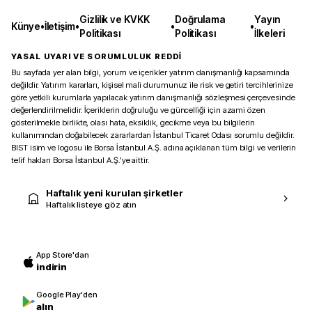
Gizlilik ve KVKK
Doğrulama
Yayın
Künye
•
İletişim
•
•
•
Politikası
Politikası
İlkeleri
YASAL UYARI VE SORUMLULUK REDDİ
Bu sayfada yer alan bilgi, yorum ve içerikler yatırım danışmanlığı kapsamında
değildir. Yatırım kararları, kişisel mali durumunuz ile risk ve getiri tercihlerinize
göre yetkili kurumlarla yapılacak yatırım danışmanlığı sözleşmesi çerçevesinde
değerlendirilmelidir. İçeriklerin doğruluğu ve güncelliği için azami özen
gösterilmekle birlikte, olası hata, eksiklik, gecikme veya bu bilgilerin
kullanımından doğabilecek zararlardan İstanbul Ticaret Odası sorumlu değildir.
BIST isim ve logosu ile Borsa İstanbul A.Ş. adına açıklanan tüm bilgi ve verilerin
telif hakları Borsa İstanbul A.Ş.’ye aittir.
Haftalık yeni kurulan şirketler
Haftalık listeye göz atın
App Store'dan
indirin
Google Play'den
alın