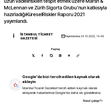
uzun vadeliriskleri tespit etmek üzere Marsh &
McLennan ve Zürih Sigorta Grubu'nun katkısıyla
hazırladığıKüreselRiskler Raporu 2021
yayımlandı.
İSTANBUL TICARET
İ
Yayınlanma
24.10.2022, 14:48
GAZETESI
Paylaş
N
Google'da bizi tercih edilen kaynak olarak
ekleyin
İstanbul Ticaret Gazetesi
'i tercih edilen kaynak olarak
ekleyerek haberlerimizi Google'da daha sık görebilirsiniz.
Kaynak ekle
Nasıl çalışır?
›