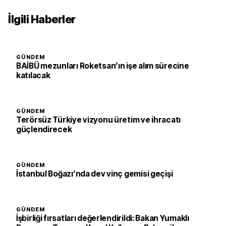
İlgili Haberler
GÜNDEM
BAİBÜ mezunları Roketsan’ın işe alım sürecine
katılacak
GÜNDEM
Terörsüz Türkiye vizyonu üretim ve ihracatı
güçlendirecek
GÜNDEM
İstanbul Boğazı’nda dev vinç gemisi geçişi
GÜNDEM
İşbirliği fırsatları değerlendirildi: Bakan Yumaklı