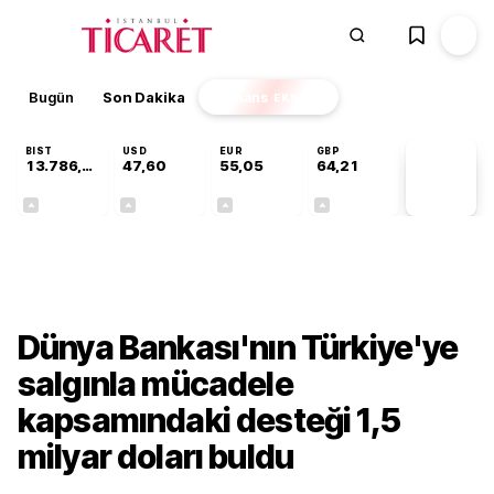
Bugün
Son Dakika
Finans
EKSTRA
BIST
USD
EUR
GBP
13.786,74
47,60
55,05
64,21
PİYASA
VERİLERİ
+0,61%
+0,06%
+0,07%
+0,18%
Gündem
Dünya Bankası'nın Türkiye'ye
salgınla mücadele
kapsamındaki desteği 1,5
milyar doları buldu