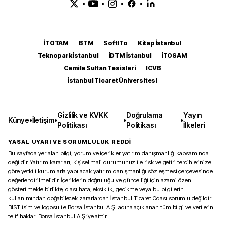
•
•
•
•
İTOTAM
BTM
SoftITo
Kitap İstanbul
Teknopark İstanbul
İDTM İstanbul
İTOSAM
Cemile Sultan Tesisleri
ICVB
İstanbul Ticaret Üniversitesi
Gizlilik ve KVKK
Doğrulama
Yayın
Künye
•
İletişim
•
•
•
Politikası
Politikası
İlkeleri
YASAL UYARI VE SORUMLULUK REDDİ
Bu sayfada yer alan bilgi, yorum ve içerikler yatırım danışmanlığı kapsamında
değildir. Yatırım kararları, kişisel mali durumunuz ile risk ve getiri tercihlerinize
göre yetkili kurumlarla yapılacak yatırım danışmanlığı sözleşmesi çerçevesinde
değerlendirilmelidir. İçeriklerin doğruluğu ve güncelliği için azami özen
gösterilmekle birlikte, olası hata, eksiklik, gecikme veya bu bilgilerin
kullanımından doğabilecek zararlardan İstanbul Ticaret Odası sorumlu değildir.
BIST isim ve logosu ile Borsa İstanbul A.Ş. adına açıklanan tüm bilgi ve verilerin
telif hakları Borsa İstanbul A.Ş.’ye aittir.