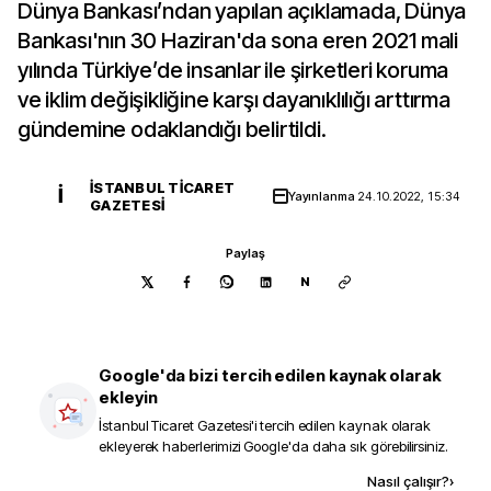
Dünya Bankası’ndan yapılan açıklamada, Dünya
Bankası'nın 30 Haziran'da sona eren 2021 mali
yılında Türkiye’de insanlar ile şirketleri koruma
ve iklim değişikliğine karşı dayanıklılığı arttırma
gündemine odaklandığı belirtildi.
İSTANBUL TICARET
İ
Yayınlanma
24.10.2022, 15:34
GAZETESI
Paylaş
N
Google'da bizi tercih edilen kaynak olarak
ekleyin
İstanbul Ticaret Gazetesi
'i tercih edilen kaynak olarak
ekleyerek haberlerimizi Google'da daha sık görebilirsiniz.
Kaynak ekle
Nasıl çalışır?
›