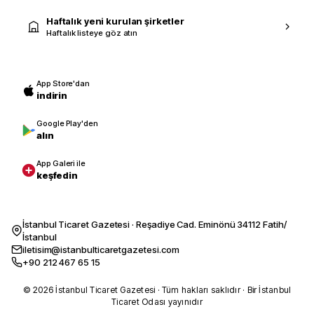
Haftalık yeni kurulan şirketler
Haftalık listeye göz atın
App Store'dan
indirin
Google Play'den
alın
App Galeri ile
keşfedin
İstanbul Ticaret Gazetesi · Reşadiye Cad. Eminönü 34112 Fatih/
İstanbul
iletisim@istanbulticaretgazetesi.com
+90 212 467 65 15
© 2026 İstanbul Ticaret Gazetesi · Tüm hakları saklıdır · Bir İstanbul
Ticaret Odası yayınıdır