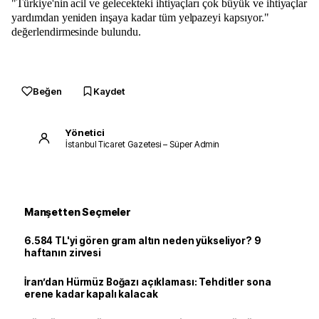
"Türkiye'nin acil ve gelecekteki ihtiyaçları çok büyük ve ihtiyaçlar
yardımdan yeniden inşaya kadar tüm yelpazeyi kapsıyor."
değerlendirmesinde bulundu.
Beğen
Kaydet
Yönetici
İstanbul Ticaret Gazetesi – Süper Admin
Manşetten Seçmeler
6.584 TL'yi gören gram altın neden yükseliyor? 9
haftanın zirvesi
İran’dan Hürmüz Boğazı açıklaması: Tehditler sona
erene kadar kapalı kalacak