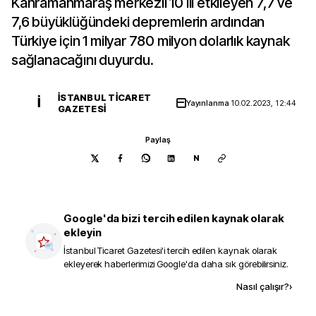
Kahramanmaraş merkezli 10 ili etkileyen 7,7 ve
7,6 büyüklüğündeki depremlerin ardından
Türkiye için 1 milyar 780 milyon dolarlık kaynak
sağlanacağını duyurdu.
İSTANBUL TICARET
İ
Yayınlanma
10.02.2023, 12:44
GAZETESI
Paylaş
N
Google'da bizi tercih edilen kaynak olarak
ekleyin
İstanbul Ticaret Gazetesi
'i tercih edilen kaynak olarak
ekleyerek haberlerimizi Google'da daha sık görebilirsiniz.
Kaynak ekle
Nasıl çalışır?
›