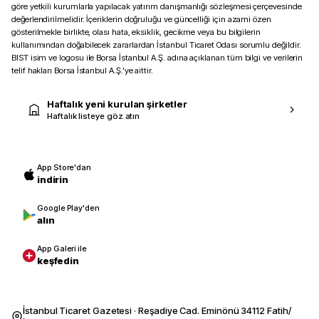
göre yetkili kurumlarla yapılacak yatırım danışmanlığı sözleşmesi çerçevesinde
değerlendirilmelidir. İçeriklerin doğruluğu ve güncelliği için azami özen
gösterilmekle birlikte, olası hata, eksiklik, gecikme veya bu bilgilerin
kullanımından doğabilecek zararlardan İstanbul Ticaret Odası sorumlu değildir.
BIST isim ve logosu ile Borsa İstanbul A.Ş. adına açıklanan tüm bilgi ve verilerin
telif hakları Borsa İstanbul A.Ş.’ye aittir.
Haftalık yeni kurulan şirketler
Haftalık listeye göz atın
App Store'dan
indirin
Google Play'den
alın
App Galeri ile
keşfedin
İstanbul Ticaret Gazetesi · Reşadiye Cad. Eminönü 34112 Fatih/