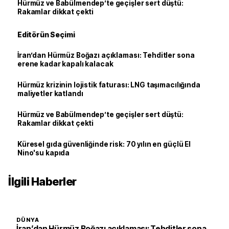
Hürmüz ve Babülmendep’te geçişler sert düştü:
Rakamlar dikkat çekti
Editörün Seçimi
İran’dan Hürmüz Boğazı açıklaması: Tehditler sona
erene kadar kapalı kalacak
Hürmüz krizinin lojistik faturası: LNG taşımacılığında
maliyetler katlandı
Hürmüz ve Babülmendep’te geçişler sert düştü:
Rakamlar dikkat çekti
Küresel gıda güvenliğinde risk: 70 yılın en güçlü El
Nino'su kapıda
İlgili Haberler
DÜNYA
İran’dan Hürmüz Boğazı açıklaması: Tehditler sona