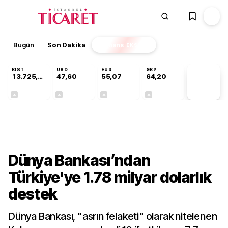
Bugün
Son Dakika
Finans
EKSTRA
BIST
USD
EUR
GBP
13.725,43
47,60
55,07
64,20
PİYASA
VERİLERİ
+0,16%
+0,06%
+0,12%
+0,16%
Dünya
Dünya Bankası’ndan
Türkiye'ye 1.78 milyar dolarlık
destek
Dünya Bankası, "asrın felaketi" olarak nitelenen