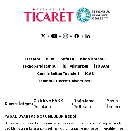
•
•
•
•
İTOTAM
BTM
SoftITo
Kitap İstanbul
Teknopark İstanbul
İDTM İstanbul
İTOSAM
Cemile Sultan Tesisleri
ICVB
İstanbul Ticaret Üniversitesi
Gizlilik ve KVKK
Doğrulama
Yayın
Künye
•
İletişim
•
•
•
Politikası
Politikası
İlkeleri
YASAL UYARI VE SORUMLULUK REDDİ
Bu sayfada yer alan bilgi, yorum ve içerikler yatırım danışmanlığı kapsamında
değildir. Yatırım kararları, kişisel mali durumunuz ile risk ve getiri tercihlerinize