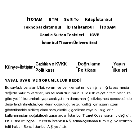
İTOTAM
BTM
SoftITo
Kitap İstanbul
Teknopark İstanbul
İDTM İstanbul
İTOSAM
Cemile Sultan Tesisleri
ICVB
İstanbul Ticaret Üniversitesi
Gizlilik ve KVKK
Doğrulama
Yayın
Künye
•
İletişim
•
•
•
Politikası
Politikası
İlkeleri
YASAL UYARI VE SORUMLULUK REDDİ
Bu sayfada yer alan bilgi, yorum ve içerikler yatırım danışmanlığı kapsamında
değildir. Yatırım kararları, kişisel mali durumunuz ile risk ve getiri tercihlerinize
göre yetkili kurumlarla yapılacak yatırım danışmanlığı sözleşmesi çerçevesinde
değerlendirilmelidir. İçeriklerin doğruluğu ve güncelliği için azami özen
gösterilmekle birlikte, olası hata, eksiklik, gecikme veya bu bilgilerin
kullanımından doğabilecek zararlardan İstanbul Ticaret Odası sorumlu değildir.
BIST isim ve logosu ile Borsa İstanbul A.Ş. adına açıklanan tüm bilgi ve verilerin
telif hakları Borsa İstanbul A.Ş.’ye aittir.