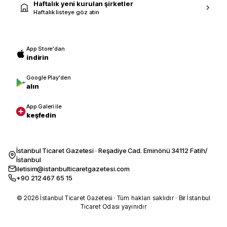
Haftalık yeni kurulan şirketler
Haftalık listeye göz atın
App Store'dan
indirin
Google Play'den
alın
App Galeri ile
keşfedin
İstanbul Ticaret Gazetesi · Reşadiye Cad. Eminönü 34112 Fatih/
İstanbul
iletisim@istanbulticaretgazetesi.com
+90 212 467 65 15
© 2026 İstanbul Ticaret Gazetesi · Tüm hakları saklıdır · Bir İstanbul
Ticaret Odası yayınıdır