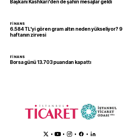
Başkanı Kashkari'den de şahin mesajlar geldi
FINANS
6.584 TL'yi gören gram altın neden yükseliyor? 9
haftanın zirvesi
FINANS
Borsa günü 13.703 puandan kapattı
•
•
•
•