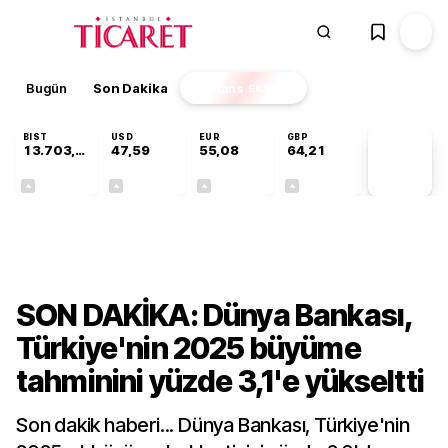
Bugün
Son Dakika
Finans
EKSTRA
BIST
USD
EUR
GBP
13.703,13
47,59
55,08
64,21
PİYASA
VERİLERİ
+0,11%
+0,06%
+0,13%
+0,18%
Finans
SON DAKİKA: Dünya Bankası,
Türkiye'nin 2025 büyüme
tahminini yüzde 3,1'e yükseltti
Son dakik haberi... Dünya Bankası, Türkiye'nin