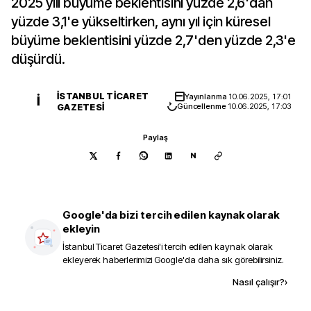
2025 yılı büyüme beklentisini yüzde 2,6'dan
yüzde 3,1'e yükseltirken, aynı yıl için küresel
büyüme beklentisini yüzde 2,7'den yüzde 2,3'e
düşürdü.
İSTANBUL TICARET
Yayınlanma
10.06.2025, 17:01
İ
GAZETESI
Güncellenme
10.06.2025, 17:03
Paylaş
N
Google'da bizi tercih edilen kaynak olarak
ekleyin
İstanbul Ticaret Gazetesi
'i tercih edilen kaynak olarak
ekleyerek haberlerimizi Google'da daha sık görebilirsiniz.
Kaynak ekle
Nasıl çalışır?
›