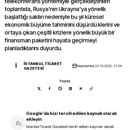
telekonferans yöntemiyle gerçekleştirilen
toplantıda, Rusya'nın Ukrayna'ya yönelik
başlattığı saldırı nedeniyle bu yıl küresel
ekonomik büyüme tahminini düşürdü klerini ve
ortaya çıkan çeşitli krizlere yönelik büyük bir
finansman paketini hayata geçirmeyi
planladıklarını duyurdu.
İSTANBUL TICARET
İ
Yayınlanma
24.10.2022, 21:04
GAZETESI
Paylaş
N
Google'da bizi tercih edilen kaynak olarak
ekleyin
İstanbul Ticaret Gazetesi
'i tercih edilen kaynak olarak