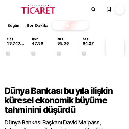
Bugün
Son Dakika
Finans
EKSTRA
BIST
USD
EUR
GBP
13.747,72
47,59
55,06
64,27
PİYASA
VERİLERİ
+0,33%
+0,06%
+0,09%
+0,26%
Gündem
Dünya Bankası bu yıla ilişkin
küresel ekonomik büyüme
tahminini düşürdü
Dünya Bankası Başkanı David Malpass,