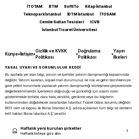
İTOTAM
BTM
SoftITo
Kitap İstanbul
Teknopark İstanbul
İDTM İstanbul
İTOSAM
Cemile Sultan Tesisleri
ICVB
İstanbul Ticaret Üniversitesi
Gizlilik ve KVKK
Doğrulama
Yayın
Künye
•
İletişim
•
•
•
Politikası
Politikası
İlkeleri
YASAL UYARI VE SORUMLULUK REDDİ
Bu sayfada yer alan bilgi, yorum ve içerikler yatırım danışmanlığı kapsamında
değildir. Yatırım kararları, kişisel mali durumunuz ile risk ve getiri tercihlerinize
göre yetkili kurumlarla yapılacak yatırım danışmanlığı sözleşmesi çerçevesinde
değerlendirilmelidir. İçeriklerin doğruluğu ve güncelliği için azami özen
gösterilmekle birlikte, olası hata, eksiklik, gecikme veya bu bilgilerin
kullanımından doğabilecek zararlardan İstanbul Ticaret Odası sorumlu değildir.
BIST isim ve logosu ile Borsa İstanbul A.Ş. adına açıklanan tüm bilgi ve verilerin
telif hakları Borsa İstanbul A.Ş.’ye aittir.
Haftalık yeni kurulan şirketler
Haftalık listeye göz atın